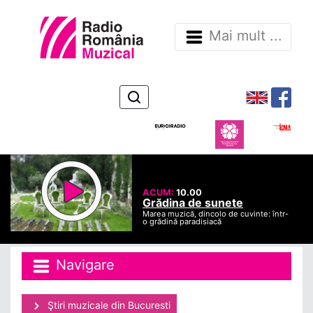
Mai mult ...
ACUM:
10.00
Grădina de sunete
Marea muzică, dincolo de cuvinte: într-
o grădină paradisiacă
Navigare
Ştiri muzicale din Bucuresti