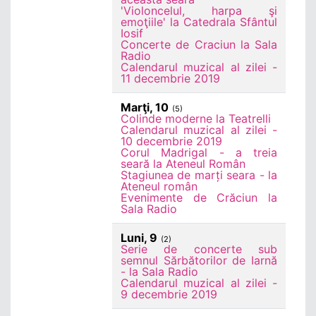
'Violoncelul, harpa şi
emoţiile' la Catedrala Sfântul
Iosif
Concerte de Craciun la Sala
Radio
Calendarul muzical al zilei -
11 decembrie 2019
Marţi, 10
(5)
Colinde moderne la Teatrelli
Calendarul muzical al zilei -
10 decembrie 2019
Corul Madrigal - a treia
seară la Ateneul Român
Stagiunea de marți seara - la
Ateneul român
Evenimente de Crăciun la
Sala Radio
Luni, 9
(2)
Serie de concerte sub
semnul Sărbătorilor de Iarnă
- la Sala Radio
Calendarul muzical al zilei -
9 decembrie 2019