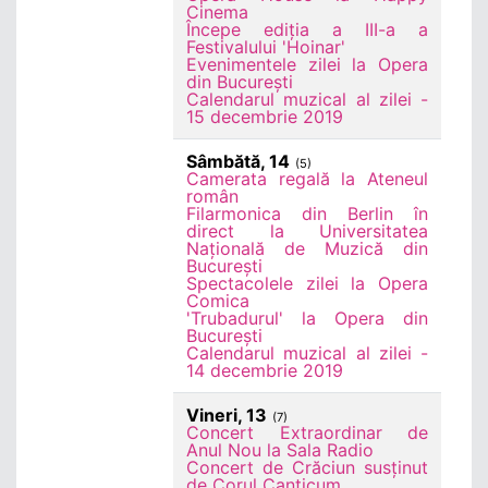
Cinema
Începe ediția a III-a a
Festivalului 'Hoinar'
Evenimentele zilei la Opera
din București
Calendarul muzical al zilei -
15 decembrie 2019
Sâmbătă, 14
(5)
Camerata regală la Ateneul
român
Filarmonica din Berlin în
direct la Universitatea
Națională de Muzică din
București
Spectacolele zilei la Opera
Comica
'Trubadurul' la Opera din
București
Calendarul muzical al zilei -
14 decembrie 2019
Vineri, 13
(7)
Concert Extraordinar de
Anul Nou la Sala Radio
Concert de Crăciun susținut
de Corul Canticum