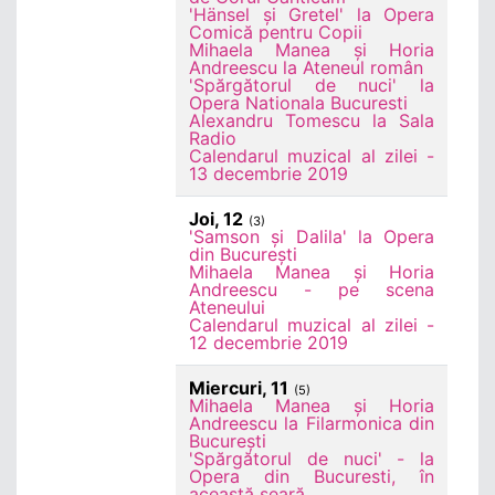
'Hänsel și Gretel' la Opera
Comică pentru Copii
Mihaela Manea și Horia
Andreescu la Ateneul român
'Spărgătorul de nuci' la
Opera Nationala Bucuresti
Alexandru Tomescu la Sala
Radio
Calendarul muzical al zilei -
13 decembrie 2019
Joi, 12
(3)
'Samson și Dalila' la Opera
din București
Mihaela Manea și Horia
Andreescu - pe scena
Ateneului
Calendarul muzical al zilei -
12 decembrie 2019
Miercuri, 11
(5)
Mihaela Manea și Horia
Andreescu la Filarmonica din
București
'Spărgătorul de nuci' - la
Opera din Bucuresti, în
această seară