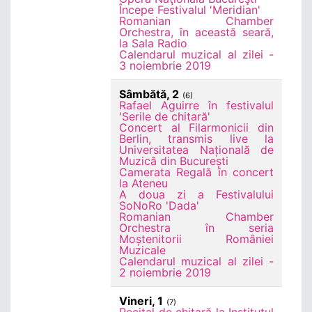
Începe Festivalul 'Meridian'
Romanian Chamber
Orchestra, în această seară,
la Sala Radio
Calendarul muzical al zilei -
3 noiembrie 2019
Sâmbătă, 2
(6)
Rafael Aguirre în festivalul
'Serile de chitară'
Concert al Filarmonicii din
Berlin, transmis live la
Universitatea Națională de
Muzică din București
Camerata Regală în concert
la Ateneu
A doua zi a Festivalului
SoNoRo 'Dada'
Romanian Chamber
Orchestra în seria
Moștenitorii României
Muzicale
Calendarul muzical al zilei -
2 noiembrie 2019
Vineri, 1
(7)