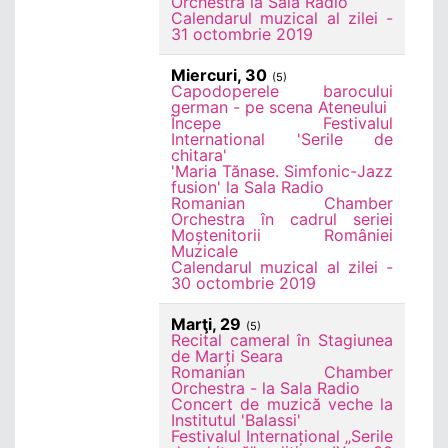
Orchestra la Sala Radio
Calendarul muzical al zilei -
31 octombrie 2019
Miercuri, 30
(5)
Capodoperele barocului
german - pe scena Ateneului
Începe Festivalul
International 'Serile de
chitara'
'Maria Tănase. Simfonic-Jazz
fusion' la Sala Radio
Romanian Chamber
Orchestra în cadrul seriei
Moștenitorii României
Muzicale
Calendarul muzical al zilei -
30 octombrie 2019
Marţi, 29
(5)
Recital cameral în Stagiunea
de Marți Seara
Romanian Chamber
Orchestra - la Sala Radio
Concert de muzică veche la
Institutul 'Balassi'
Festivalul Internațional „Serile