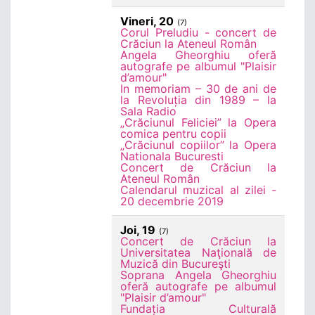
Vineri, 20
(7)
Corul Preludiu - concert de
Crăciun la Ateneul Român
Angela Gheorghiu oferă
autografe pe albumul "Plaisir
d’amour"
In memoriam – 30 de ani de
la Revoluția din 1989 – la
Sala Radio
„Crăciunul Feliciei” la Opera
comica pentru copii
„Crăciunul copiilor” la Opera
Nationala Bucuresti
Concert de Crăciun la
Ateneul Român
Calendarul muzical al zilei -
20 decembrie 2019
Joi, 19
(7)
Concert de Crăciun la
Universitatea Naţională de
Muzică din Bucureşti
Soprana Angela Gheorghiu
oferă autografe pe albumul
"Plaisir d’amour"
Fundația Culturală