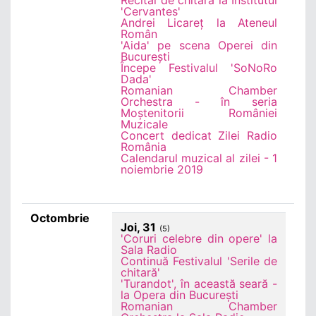
Recital de chitară la Institutul
'Cervantes'
Andrei Licareț la Ateneul
Român
'Aida' pe scena Operei din
București
Începe Festivalul 'SoNoRo
Dada'
Romanian Chamber
Orchestra - în seria
Moștenitorii României
Muzicale
Concert dedicat Zilei Radio
România
Calendarul muzical al zilei - 1
noiembrie 2019
Octombrie
Joi, 31
(5)
'Coruri celebre din opere' la
Sala Radio
Continuă Festivalul 'Serile de
chitară'
'Turandot', în această seară -
la Opera din București
Romanian Chamber