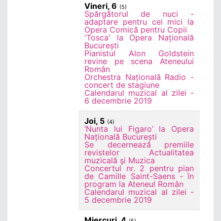
Vineri, 6
(5)
Spărgătorul de nuci -
adaptare pentru cei mici la
Opera Comică pentru Copii
'Tosca' la Opera Națională
București
Pianistul Alon Goldstein
revine pe scena Ateneului
Român
Orchestra Națională Radio -
concert de stagiune
Calendarul muzical al zilei -
6 decembrie 2019
Joi, 5
(4)
‘Nunta lui Figaro’ la Opera
Națională București
Se decernează premiile
revistelor Actualitatea
muzicală şi Muzica
Concertul nr. 2 pentru pian
de Camille Saint-Saens - în
program la Ateneul Român
Calendarul muzical al zilei -
5 decembrie 2019
Miercuri, 4