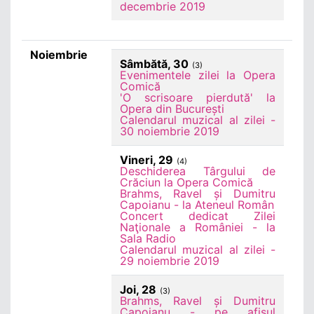
decembrie 2019
Noiembrie
Sâmbătă, 30
(3)
Evenimentele zilei la Opera
Comică
'O scrisoare pierdută' la
Opera din București
Calendarul muzical al zilei -
30 noiembrie 2019
Vineri, 29
(4)
Deschiderea Târgului de
Crăciun la Opera Comică
Brahms, Ravel și Dumitru
Capoianu - la Ateneul Român
Concert dedicat Zilei
Naţionale a României - la
Sala Radio
Calendarul muzical al zilei -
29 noiembrie 2019
Joi, 28
(3)
Brahms, Ravel și Dumitru
Capoianu - pe afişul