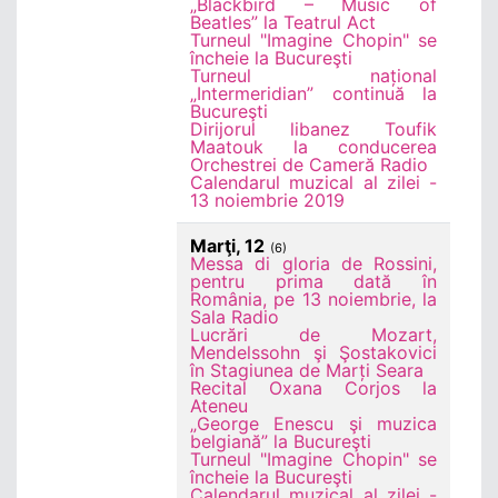
„Blackbird – Music of
Beatles” la Teatrul Act
Turneul "Imagine Chopin" se
încheie la Bucureşti
Turneul național
„Intermeridian” continuă la
Bucureşti
Dirijorul libanez Toufik
Maatouk la conducerea
Orchestrei de Cameră Radio
Calendarul muzical al zilei -
13 noiembrie 2019
Marţi, 12
(6)
Messa di gloria de Rossini,
pentru prima dată în
România, pe 13 noiembrie, la
Sala Radio
Lucrări de Mozart,
Mendelssohn şi Şostakovici
în Stagiunea de Marți Seara
Recital Oxana Corjos la
Ateneu
„George Enescu şi muzica
belgiană” la Bucureşti
Turneul "Imagine Chopin" se
încheie la Bucureşti
Calendarul muzical al zilei -