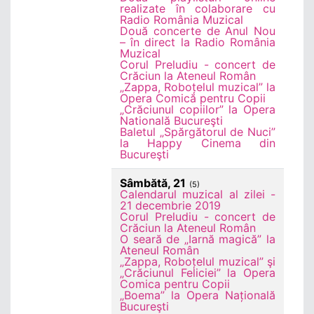
realizate în colaborare cu
Radio România Muzical
Două concerte de Anul Nou
– în direct la Radio România
Muzical
Corul Preludiu - concert de
Crăciun la Ateneul Român
„Zappa, Roboțelul muzical” la
Opera Comică pentru Copii
„Crăciunul copiilor” la Opera
Natională Bucureşti
Baletul „Spărgătorul de Nuci”
la Happy Cinema din
Bucureşti
Sâmbătă, 21
(5)
Calendarul muzical al zilei -
21 decembrie 2019
Corul Preludiu - concert de
Crăciun la Ateneul Român
O seară de „Iarnă magică” la
Ateneul Român
„Zappa, Roboțelul muzical” şi
„Crăciunul Feliciei” la Opera
Comica pentru Copii
„Boema” la Opera Națională
Bucureşti