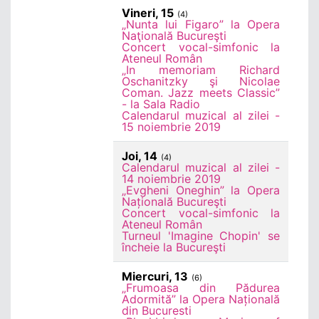
Vineri, 15
(4)
„Nunta lui Figaro” la Opera
Naţională Bucureşti
Concert vocal-simfonic la
Ateneul Român
„In memoriam Richard
Oschanitzky şi Nicolae
Coman. Jazz meets Classic”
- la Sala Radio
Calendarul muzical al zilei -
15 noiembrie 2019
Joi, 14
(4)
Calendarul muzical al zilei -
14 noiembrie 2019
„Evgheni Oneghin” la Opera
Națională Bucureşti
Concert vocal-simfonic la
Ateneul Român
Turneul 'Imagine Chopin' se
încheie la Bucureşti
Miercuri, 13
(6)
„Frumoasa din Pădurea
Adormită” la Opera Națională
din Bucuresti