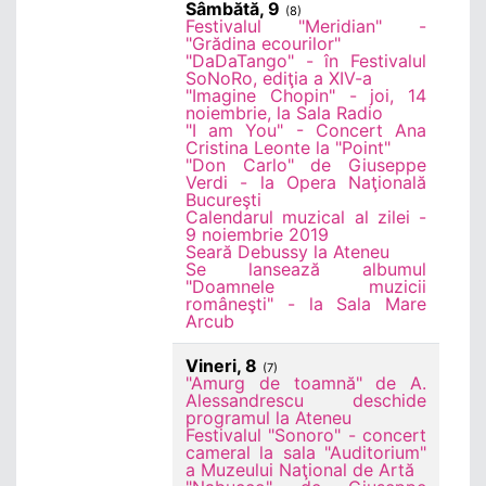
Sâmbătă, 9
(8)
Festivalul "Meridian" -
"Grădina ecourilor"
"DaDaTango" - în Festivalul
SoNoRo, ediţia a XIV-a
"Imagine Chopin" - joi, 14
noiembrie, la Sala Radio
"I am You" - Concert Ana
Cristina Leonte la "Point"
"Don Carlo" de Giuseppe
Verdi - la Opera Naţională
Bucureşti
Calendarul muzical al zilei -
9 noiembrie 2019
Seară Debussy la Ateneu
Se lansează albumul
"Doamnele muzicii
româneşti" - la Sala Mare
Arcub
Vineri, 8
(7)
"Amurg de toamnă" de A.
Alessandrescu deschide
programul la Ateneu
Festivalul "Sonoro" - concert
cameral la sala "Auditorium"
a Muzeului Naţional de Artă