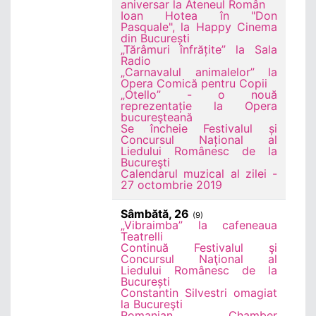
aniversar la Ateneul Român
Ioan Hotea în "Don
Pasquale", la Happy Cinema
din București
„Tărâmuri înfrățite” la Sala
Radio
„Carnavalul animalelor” la
Opera Comică pentru Copii
„Otello” - o nouă
reprezentație la Opera
bucureşteană
Se încheie Festivalul și
Concursul Național al
Liedului Românesc de la
Bucureşti
Calendarul muzical al zilei -
27 octombrie 2019
Sâmbătă, 26
(9)
„Vibraimba” la cafeneaua
Teatrelli
Continuă Festivalul şi
Concursul Naţional al
Liedului Românesc de la
București
Constantin Silvestri omagiat
la Bucureşti
Romanian Chamber