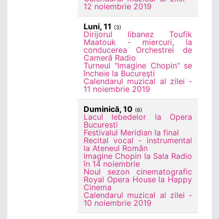
12 noiembrie 2019
Luni, 11
(3)
Dirijorul libanez Toufik
Maatouk - miercuri, la
conducerea Orchestrei de
Cameră Radio
Turneul "Imagine Chopin" se
încheie la Bucureşti
Calendarul muzical al zilei -
11 noiembrie 2019
Duminică, 10
(6)
Lacul lebedelor la Opera
Bucuresti
Festivalul Meridian la final
Recital vocal - instrumental
la Ateneul Român
Imagine Chopin la Sala Radio
în 14 noiembrie
Noul sezon cinematografic
Royal Opera House la Happy
Cinema
Calendarul muzical al zilei -
10 noiembrie 2019