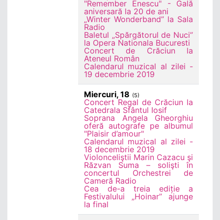
"Remember Enescu" - Gală
aniversară la 20 de ani
„Winter Wonderband” la Sala
Radio
Baletul „Spărgătorul de Nuci”
la Opera Nationala Bucuresti
Concert de Crăciun la
Ateneul Român
Calendarul muzical al zilei -
19 decembrie 2019
Miercuri, 18
(5)
Concert Regal de Crăciun la
Catedrala Sfântul Iosif
Soprana Angela Gheorghiu
oferă autografe pe albumul
"Plaisir d’amour"
Calendarul muzical al zilei -
18 decembrie 2019
Violonceliştii Marin Cazacu şi
Răzvan Suma – solişti în
concertul Orchestrei de
Cameră Radio
Cea de-a treia ediție a
Festivalului „Hoinar” ajunge
la final