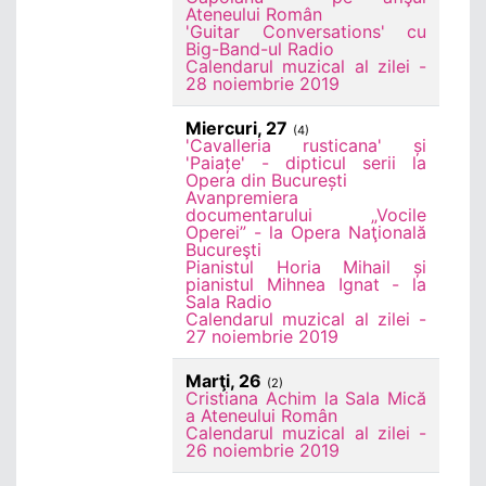
Ateneului Român
'Guitar Conversations' cu
Big-Band-ul Radio
Calendarul muzical al zilei -
28 noiembrie 2019
Miercuri, 27
(4)
'Cavalleria rusticana' și
'Paiațe' - dipticul serii la
Opera din București
Avanpremiera
documentarului „Vocile
Operei” - la Opera Naţională
Bucureşti
Pianistul Horia Mihail și
pianistul Mihnea Ignat - la
Sala Radio
Calendarul muzical al zilei -
27 noiembrie 2019
Marţi, 26
(2)
Cristiana Achim la Sala Mică
a Ateneului Român
Calendarul muzical al zilei -
26 noiembrie 2019