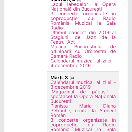
(5)
Lacul lebedelor la Opera
Națională din București
3 concerte organizate în
coproducție cu Radio
România Muzical la Sala
Radio
Ultimul concert din 2019 al
Stagiunii de Jazz de la
Teatrul Act
Muzica Bucureștiului de
odinioară cu Orchestra de
Cameră Radio
Calendarul muzical al zilei -
4 decembrie 2019
Marţi, 3
(4)
Calendarul muzical al zilei -
3 decembrie 2019
'Magazinul de păpuși' -
spectacol la Opera Națională
București
Pianista Maria Diana
Petrache, recital la Ateneul
Român
3 concerte organizate în
coproducție cu Radio
România Muzical la Sala