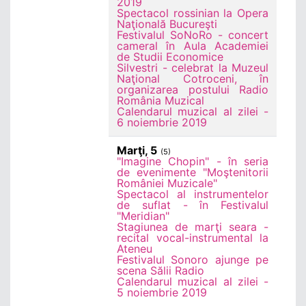
2019
Spectacol rossinian la Opera
Naţională Bucureşti
Festivalul SoNoRo - concert
cameral în Aula Academiei
de Studii Economice
Silvestri - celebrat la Muzeul
Naţional Cotroceni, în
organizarea postului Radio
România Muzical
Calendarul muzical al zilei -
6 noiembrie 2019
Marţi, 5
(5)
"Imagine Chopin" - în seria
de evenimente "Moştenitorii
României Muzicale"
Spectacol al instrumentelor
de suflat - în Festivalul
"Meridian"
Stagiunea de marţi seara -
recital vocal-instrumental la
Ateneu
Festivalul Sonoro ajunge pe
scena Sălii Radio
Calendarul muzical al zilei -
5 noiembrie 2019