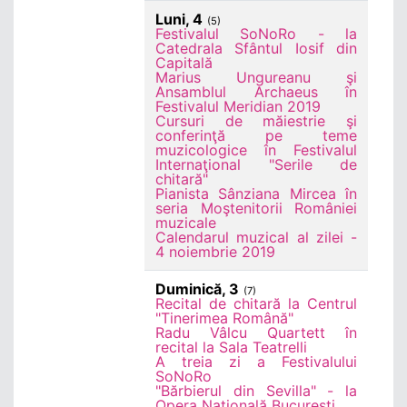
Luni, 4
(5)
Festivalul SoNoRo - la
Catedrala Sfântul Iosif din
Capitală
Marius Ungureanu şi
Ansamblul Archaeus în
Festivalul Meridian 2019
Cursuri de măiestrie şi
conferinţă pe teme
muzicologice în Festivalul
Internaţional "Serile de
chitară"
Pianista Sânziana Mircea în
seria Moştenitorii României
muzicale
Calendarul muzical al zilei -
4 noiembrie 2019
Duminică, 3
(7)
Recital de chitară la Centrul
"Tinerimea Română"
Radu Vâlcu Quartett în
recital la Sala Teatrelli
A treia zi a Festivalului
SoNoRo
"Bărbierul din Sevilla" - la
Opera Naţională Bucureşti