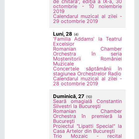
de chitară”, ediţia a IX-a, 30
octombrie - 10 noiembrie
2019
Calendarul muzical al zilei -
29 octombrie 2019
Luni, 28
(4)
'Familia Addams' la Teatrul
Excelsior
Romanian Chamber
Orchestra în seria
Moștenitorii României
Muzicale
Concertele săptămânii în
stagiunea Orchestrelor Radio
Calendarul muzical al zilei -
28 octombrie 2019
Duminică, 27
(10)
Seară omagială Constantin
Silvestri la Bucureşti
Romanian Chamber
Orchestra în premieră la
Bucureşti
Proiectul "Lipatti Special" la
Casa Artelor din Bucureşti
Trio Mozaic - recital