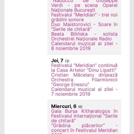
"Nabucco" de Giuseppe
Verdi - pe scena Operei
Naţionale Bucureşti
Festivalul "Meridian" - trei noi
grădini sonore
Duo Maistorovici - Soare în
"Serile de chitară"
Beata Bilińska - solista
Orchestrei Naţionale Radio
Calendarul muzical al zilei -
8 noiembrie 2019
Joi, 7
(3)
Festivalul "Meridian" continuă
la Casa Artelor "Dinu Lipatti"
Cristian Măcelaru dirijează
Orchestra Filarmonicii
"George Enescu"
Calendarul muzical al zilei -
7 noiembrie 2019
Miercuri, 6
(6)
Gala Bursa Kitharalogos în
Festivalul Internaţional "Serile
de chitară"
"Grădina plăcerilor" -
concert în Festivalul Meridian