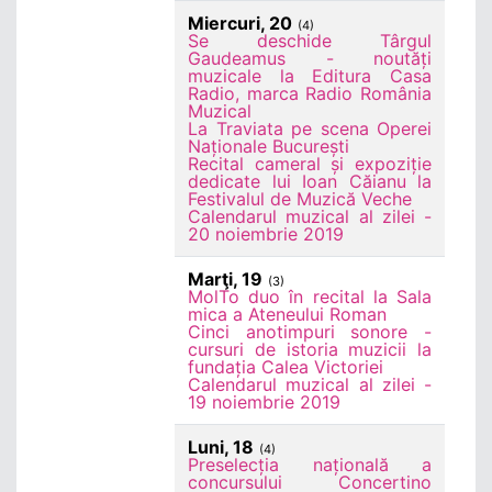
Miercuri, 20
(4)
Se deschide Târgul
Gaudeamus - noutăți
muzicale la Editura Casa
Radio, marca Radio România
Muzical
La Traviata pe scena Operei
Naționale București
Recital cameral și expoziție
dedicate lui Ioan Căianu la
Festivalul de Muzică Veche
Calendarul muzical al zilei -
20 noiembrie 2019
Marţi, 19
(3)
MolTo duo în recital la Sala
mica a Ateneului Roman
Cinci anotimpuri sonore -
cursuri de istoria muzicii la
fundația Calea Victoriei
Calendarul muzical al zilei -
19 noiembrie 2019
Luni, 18
(4)
Preselecția națională a
concursului Concertino