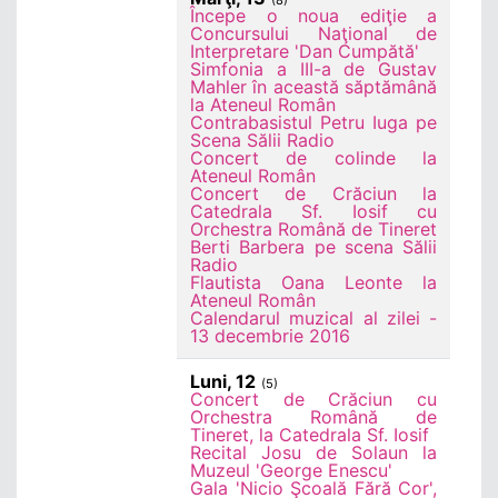
(8)
Începe o noua ediţie a
Concursului Naţional de
Interpretare 'Dan Cumpătă'
Simfonia a III-a de Gustav
Mahler în această săptămână
la Ateneul Român
Contrabasistul Petru Iuga pe
Scena Sălii Radio
Concert de colinde la
Ateneul Român
Concert de Crăciun la
Catedrala Sf. Iosif cu
Orchestra Română de Tineret
Berti Barbera pe scena Sălii
Radio
Flautista Oana Leonte la
Ateneul Român
Calendarul muzical al zilei -
13 decembrie 2016
Luni, 12
(5)
Concert de Crăciun cu
Orchestra Română de
Tineret, la Catedrala Sf. Iosif
Recital Josu de Solaun la
Muzeul 'George Enescu'
Gala 'Nicio Şcoală Fără Cor',