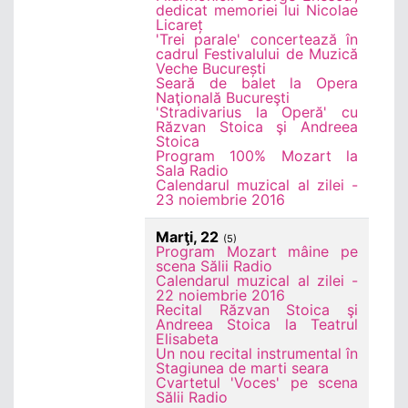
dedicat memoriei lui Nicolae
Licareț
'Trei parale' concertează în
cadrul Festivalului de Muzică
Veche București
Seară de balet la Opera
Naţională Bucureşti
'Stradivarius la Operă' cu
Răzvan Stoica şi Andreea
Stoica
Program 100% Mozart la
Sala Radio
Calendarul muzical al zilei -
23 noiembrie 2016
Marţi, 22
(5)
Program Mozart mâine pe
scena Sălii Radio
Calendarul muzical al zilei -
22 noiembrie 2016
Recital Răzvan Stoica şi
Andreea Stoica la Teatrul
Elisabeta
Un nou recital instrumental în
Stagiunea de marti seara
Cvartetul 'Voces' pe scena
Sălii Radio