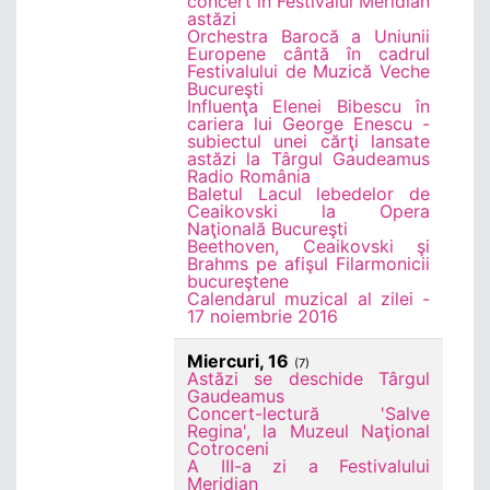
concert în Festivalul Meridian
astăzi
Orchestra Barocă a Uniunii
Europene cântă în cadrul
Festivalului de Muzică Veche
Bucureşti
Influenţa Elenei Bibescu în
cariera lui George Enescu -
subiectul unei cărţi lansate
astăzi la Târgul Gaudeamus
Radio România
Baletul Lacul lebedelor de
Ceaikovski la Opera
Naţională Bucureşti
Beethoven, Ceaikovski şi
Brahms pe afişul Filarmonicii
bucureştene
Calendarul muzical al zilei -
17 noiembrie 2016
Miercuri, 16
(7)
Astăzi se deschide Târgul
Gaudeamus
Concert-lectură 'Salve
Regina', la Muzeul Naţional
Cotroceni
A III-a zi a Festivalului
Meridian