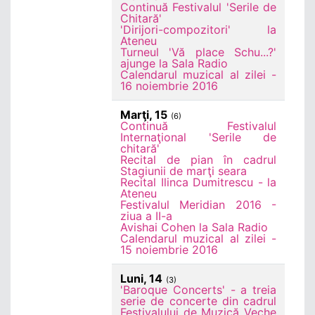
Continuă Festivalul 'Serile de
Chitară'
'Dirijori-compozitori' la
Ateneu
Turneul 'Vă place Schu...?'
ajunge la Sala Radio
Calendarul muzical al zilei -
16 noiembrie 2016
Marţi, 15
(6)
Continuă Festivalul
Internaţional 'Serile de
chitară'
Recital de pian în cadrul
Stagiunii de marţi seara
Recital Ilinca Dumitrescu - la
Ateneu
Festivalul Meridian 2016 -
ziua a II-a
Avishai Cohen la Sala Radio
Calendarul muzical al zilei -
15 noiembrie 2016
Luni, 14
(3)
'Baroque Concerts' - a treia
serie de concerte din cadrul
Festivalului de Muzică Veche