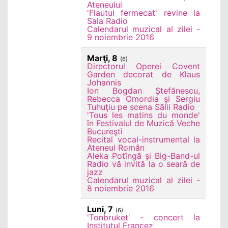
Ateneului
'Flautul fermecat' revine la
Sala Radio
Calendarul muzical al zilei -
9 noiembrie 2016
Marţi, 8
(6)
Directorul Operei Covent
Garden decorat de Klaus
Johannis
Ion Bogdan Ştefănescu,
Rebecca Omordia şi Sergiu
Tuhuţiu pe scena Sălii Radio
'Tous les matins du monde'
în Festivalul de Muzică Veche
Bucureşti
Recital vocal-instrumental la
Ateneul Român
Aleka Potîngă şi Big-Band-ul
Radio vă invită la o seară de
jazz
Calendarul muzical al zilei -
8 noiembrie 2016
Luni, 7
(6)
'Tonbruket' - concert la
Institutul Francez