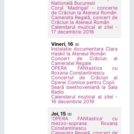
Natională Bucuresti
Corul 'Madrigal' - concerte
de Crăciun la Ateneul Român
Camerata Regală, concert de
Crăciun la Ateneul Român
Calendarul muzical al zilei -
17 decembrie 2016
Vineri, 16
(6)
Instalatie documentara Clara
Haskil la Ateneul Român
Concert de Crăciun al
Cameratei Regale
OPERA FANtastica cu
Roxana Constantinescu
Concertul de Crăciun al
Operei Comice pentru Copii
Seară beethoveniană la Sala
Radio
Calendarul muzical al zilei -
16 decembrie 2016
Joi, 15
(8)
'OPERA FANtastica' cu
mezzo-soprana Roxana
Constantinescu
Camerata Regală, concert de