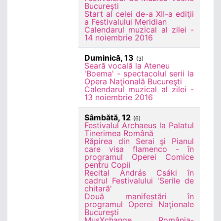
Bucureşti
Start al celei de-a XII-a ediţii
a Festivalului Meridian
Calendarul muzical al zilei -
14 noiembrie 2016
Duminică, 13
(3)
Seară vocală la Ateneu
'Boema' - spectacolul serii la
Opera Naţională Bucureşti
Calendarul muzical al zilei -
13 noiembrie 2016
Sâmbătă, 12
(6)
Festivalul Archaeus la Palatul
Tinerimea Română
Răpirea din Serai şi Pianul
care visa flamenco - în
programul Operei Comice
pentru Copii
Recital András Csáki în
cadrul Festivalului 'Serile de
chitară'
Două manifestări în
programul Operei Naţionale
Bucureşti
MusXchange România-