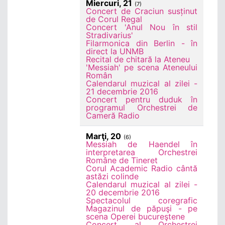
Miercuri, 21
(7)
Concert de Craciun susținut
de Corul Regal
Concert 'Anul Nou în stil
Stradivarius'
Filarmonica din Berlin - în
direct la UNMB
Recital de chitară la Ateneu
'Messiah' pe scena Ateneului
Român
Calendarul muzical al zilei -
21 decembrie 2016
Concert pentru duduk în
programul Orchestrei de
Cameră Radio
Marţi, 20
(6)
Messiah de Haendel în
interpretarea Orchestrei
Române de Tineret
Corul Academic Radio cântă
astăzi colinde
Calendarul muzical al zilei -
20 decembrie 2016
Spectacolul coregrafic
Magazinul de păpuşi - pe
scena Operei bucureştene
Concert al Orchestrei