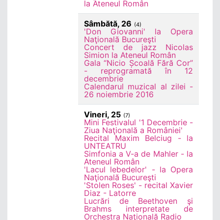
la Ateneul Român
Sâmbătă, 26
(4)
'Don Giovanni' la Opera
Naţională Bucureşti
Concert de jazz Nicolas
Simion la Ateneul Român
Gala “Nicio Școală Fără Cor”
- reprogramată în 12
decembrie
Calendarul muzical al zilei -
26 noiembrie 2016
Vineri, 25
(7)
Mini Festivalul '1 Decembrie -
Ziua Naţională a României'
Recital Maxim Belciug - la
UNTEATRU
Simfonia a V-a de Mahler - la
Ateneul Român
'Lacul lebedelor' - la Opera
Naţională Bucureşti
'Stolen Roses' - recital Xavier
Diaz - Latorre
Lucrări de Beethoven şi
Brahms interpretate de
Orchestra Naţională Radio