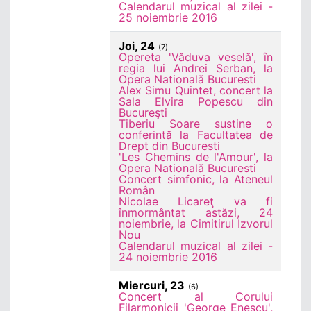
Calendarul muzical al zilei -
25 noiembrie 2016
Joi, 24
(7)
Opereta 'Văduva veselă', în
regia lui Andrei Serban, la
Opera Natională Bucuresti
Alex Simu Quintet, concert la
Sala Elvira Popescu din
Bucureşti
Tiberiu Soare sustine o
conferintă la Facultatea de
Drept din Bucuresti
'Les Chemins de l'Amour', la
Opera Natională Bucuresti
Concert simfonic, la Ateneul
Român
Nicolae Licareţ va fi
înmormântat astăzi, 24
noiembrie, la Cimitirul Izvorul
Nou
Calendarul muzical al zilei -
24 noiembrie 2016
Miercuri, 23
(6)
Concert al Corului
Filarmonicii 'George Enescu',