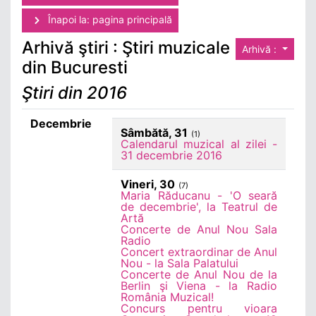
Înapoi la: pagina principală
Arhivă ştiri : Ştiri muzicale
Arhivă :
din Bucuresti
Ştiri din 2016
Decembrie
Sâmbătă, 31
(1)
Calendarul muzical al zilei -
31 decembrie 2016
Vineri, 30
(7)
Maria Răducanu - 'O seară
de decembrie', la Teatrul de
Artă
Concerte de Anul Nou Sala
Radio
Concert extraordinar de Anul
Nou - la Sala Palatului
Concerte de Anul Nou de la
Berlin şi Viena - la Radio
România Muzical!
Concurs pentru vioara