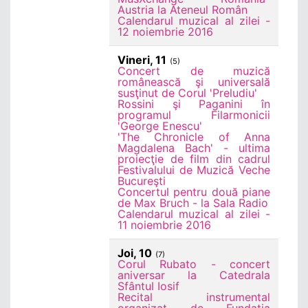
Austria la Ateneul Român
Calendarul muzical al zilei -
12 noiembrie 2016
Vineri, 11
(5)
Concert de muzică
românească şi universală
susţinut de Corul 'Preludiu'
Rossini şi Paganini în
programul Filarmonicii
'George Enescu'
'The Chronicle of Anna
Magdalena Bach' - ultima
proiecţie de film din cadrul
Festivalului de Muzică Veche
Bucureşti
Concertul pentru două piane
de Max Bruch - la Sala Radio
Calendarul muzical al zilei -
11 noiembrie 2016
Joi, 10
(7)
Corul Rubato - concert
aniversar la Catedrala
Sfântul Iosif
Recital instrumental