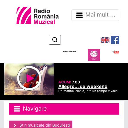
Mai mult ...
ACUM:
7.00
Allegro... de weekend
Un matinal clasic, într-un tempo vivace
Navigare
Ştiri muzicale din Bucuresti