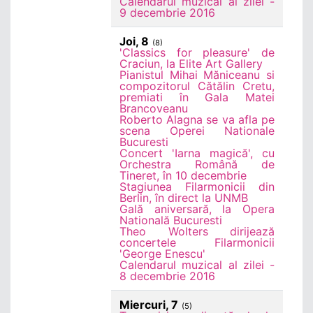
Calendarul muzical al zilei -
9 decembrie 2016
Joi, 8
(8)
'Classics for pleasure' de
Craciun, la Elite Art Gallery
Pianistul Mihai Măniceanu si
compozitorul Cătălin Cretu,
premiati în Gala Matei
Brancoveanu
Roberto Alagna se va afla pe
scena Operei Nationale
Bucuresti
Concert 'Iarna magică', cu
Orchestra Română de
Tineret, în 10 decembrie
Stagiunea Filarmonicii din
Berlin, în direct la UNMB
Gală aniversară, la Opera
Natională Bucuresti
Theo Wolters dirijează
concertele Filarmonicii
'George Enescu'
Calendarul muzical al zilei -
8 decembrie 2016
Miercuri, 7
(5)