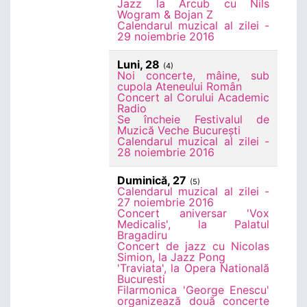
Jazz la Arcub cu Nils
Wogram & Bojan Z
Calendarul muzical al zilei -
29 noiembrie 2016
Luni, 28
(4)
Noi concerte, mâine, sub
cupola Ateneului Român
Concert al Corului Academic
Radio
Se încheie Festivalul de
Muzică Veche București
Calendarul muzical al zilei -
28 noiembrie 2016
Duminică, 27
(5)
Calendarul muzical al zilei -
27 noiembrie 2016
Concert aniversar 'Vox
Medicalis', la Palatul
Bragadiru
Concert de jazz cu Nicolas
Simion, la Jazz Pong
'Traviata', la Opera Natională
Bucuresti
Filarmonica 'George Enescu'
organizează două concerte