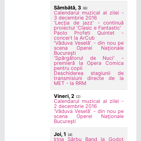
Sâmbătă, 3
(6)
Calendarul muzical al zilei -
3 decembrie 2016
'Lecţia de jazz' - continuă
proiectul 'Clasic e Fantastic'
Paolo Profeti Quintet -
concert la ArCub
'Văduva Veselă' - din nou pe
scena Operei Naţionale
Bucureşti
'Spărgătorul de Nuci' -
premieră la Opera Comica
pentru copii
Deschiderea stagiunii de
transmisiuni directe de la
MET - la RRM
Vineri, 2
(2)
Calendarul muzical al zilei -
2 decembrie 2016
'Văduva Veselă' - din nou pe
scena Operei Naţionale
Bucureşti
Joi, 1
(4)
Irina Sârbu Band la Godot