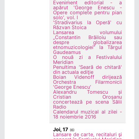
Eveniment editorial - a
apărut 'George Enescu -
Opere complete pentru pian
solo', vol. I
'Stradivarius la Operă' cu
Răzvan Stoica
Lansarea volumului
„Constantin Brăiloiu sau
despre globalizarea
etnomuzicologiei” la Târgul
Gaudeamus
O nouă zi a Festivalului
Meridian
Penultima 'Seară de chitară'
din actuala ediţie
Boian Videnoff dirijează
Orchestra Filarmonicii
'George Enescu'
Alexandru Tomescu și
Cristian Oroșanu
concertează pe scena Sălii
Radio
Calendarul muzical al zilei -
18 noiembrie 2016
Joi, 17
(6)
Lansare de carte, recitaluri şi