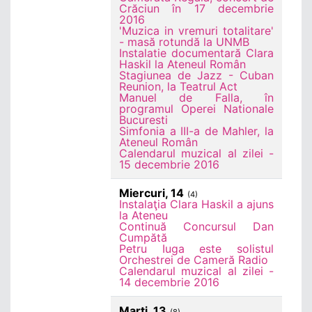
Crăciun în 17 decembrie
2016
'Muzica in vremuri totalitare'
- masă rotundă la UNMB
Instalatie documentară Clara
Haskil la Ateneul Român
Stagiunea de Jazz - Cuban
Reunion, la Teatrul Act
Manuel de Falla, în
programul Operei Nationale
Bucuresti
Simfonia a III-a de Mahler, la
Ateneul Român
Calendarul muzical al zilei -
15 decembrie 2016
Miercuri, 14
(4)
Instalaţia Clara Haskil a ajuns
la Ateneu
Continuă Concursul Dan
Cumpătă
Petru Iuga este solistul
Orchestrei de Cameră Radio
Calendarul muzical al zilei -
14 decembrie 2016
Marţi, 13