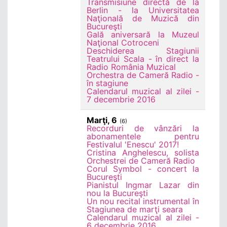
Transmisiune directă de la
Berlin - la Universitatea
Naţională de Muzică din
Bucureşti
Gală aniversară la Muzeul
Naţional Cotroceni
Deschiderea Stagiunii
Teatrului Scala - în direct la
Radio România Muzical
Orchestra de Cameră Radio -
în stagiune
Calendarul muzical al zilei -
7 decembrie 2016
Marţi, 6
(6)
Recorduri de vânzări la
abonamentele pentru
Festivalul 'Enescu' 2017!
Cristina Anghelescu, solista
Orchestrei de Cameră Radio
Corul Symbol - concert la
Bucureşti
Pianistul Ingmar Lazar din
nou la Bucureşti
Un nou recital instrumental în
Stagiunea de marţi seara
Calendarul muzical al zilei -
6 decembrie 2016