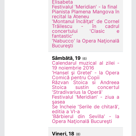
Elisabeta
Festivalul 'Meridian' - la final
Pianista Plamena Mangova în
recital la Ateneu
'Montanul încălţat' de Cornel
Trăilescu - în cadrul
concertului 'Clasic e
fantastic'
'Nabucco' la Opera Naţională
Bucureşti
Sâmbătă, 19
(6)
Calendarul muzical al zilei -
19 noiembrie 2016
'Hansel şi Gretel' - la Opera
Comică pentru Copii
Răzvan Stoica si Andreea
Stoica sustin concertul
'Stradivarius la Operă'
Festivalul 'Meridian' - ziua a
şasea
Se încheie 'Serile de chitară',
editia a VI-a
'Bărbierul din Sevilla' - la
Opera Naţională Bucureşti
Vineri, 18
(8)