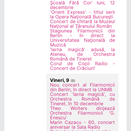
Şcoală Fără Cor' luni, 12
decembrie
'Orient Express' - titlul serii
la Opera Naţională Bucureşti
Concert de chitară la Muzeul
Naţional al Ţăranului Român
Stagiunea Filarmonicii din
Berlin - în direct la
Universitatea Naţională de
Muzică
'Iarna magică' adusă, la
Ateneu, de Orchestra
Română de Tineret
Corul de Copii Radio -
Concert de Crăciun!
Vineri, 9
(5)
Nou concert al Filarmonicii
din Berlin, în direct la UNMB
Concert 'Iarna magică', cu
Orchestra Română de
Tineret, în 10 decembrie
Theo Wolters dirijează
Orchestra Filarmonicii 'G.
Enescu'
Marin Cazacu - 60, concert
aniversar la Sala Radio