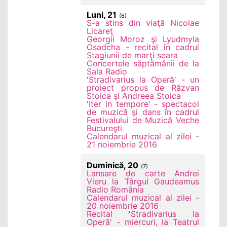
Luni, 21
(6)
S-a stins din viaţă Nicolae
Licareţ
Georgii Moroz şi Lyudmyla
Osadcha - recital în cadrul
Stagiunii de marţi seara
Concertele săptămânii de la
Sala Radio
'Stradivarius la Operă' - un
proiect propus de Răzvan
Stoica şi Andreea Stoica
'Iter in tempore' - spectacol
de muzică şi dans în cadrul
Festivalului de Muzică Veche
Bucureşti
Calendarul muzical al zilei -
21 noiembrie 2016
Duminică, 20
(7)
Lansare de carte Andrei
Vieru la Târgul Gaudeamus
Radio România
Calendarul muzical al zilei -
20 noiembrie 2016
Recital 'Stradivarius la
Operă' - miercuri, la Teatrul