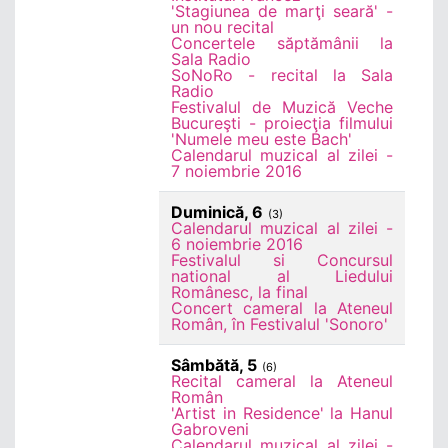
'Stagiunea de marţi seară' -
un nou recital
Concertele săptămânii la
Sala Radio
SoNoRo - recital la Sala
Radio
Festivalul de Muzică Veche
Bucureşti - proiecţia filmului
'Numele meu este Bach'
Calendarul muzical al zilei -
7 noiembrie 2016
Duminică, 6
(3)
Calendarul muzical al zilei -
6 noiembrie 2016
Festivalul si Concursul
national al Liedului
Românesc, la final
Concert cameral la Ateneul
Român, în Festivalul 'Sonoro'
Sâmbătă, 5
(6)
Recital cameral la Ateneul
Român
'Artist in Residence' la Hanul
Gabroveni
Calendarul muzical al zilei -