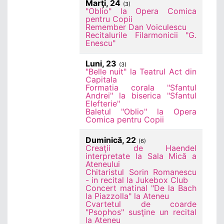
Marţi, 24
(3)
"Oblio" la Opera Comica
pentru Copii
Remember Dan Voiculescu
Recitalurile Filarmonicii "G.
Enescu"
Luni, 23
(3)
"Belle nuit" la Teatrul Act din
Capitala
Formatia corala "Sfantul
Andrei" la biserica "Sfantul
Elefterie"
Baletul "Oblio" la Opera
Comica pentru Copii
Duminică, 22
(6)
Creaţii de Haendel
interpretate la Sala Mică a
Ateneului
Chitaristul Sorin Romanescu
- in recital la Jukebox Club
Concert matinal "De la Bach
la Piazzolla" la Ateneu
Cvartetul de coarde
"Psophos" susţine un recital
la Ateneu