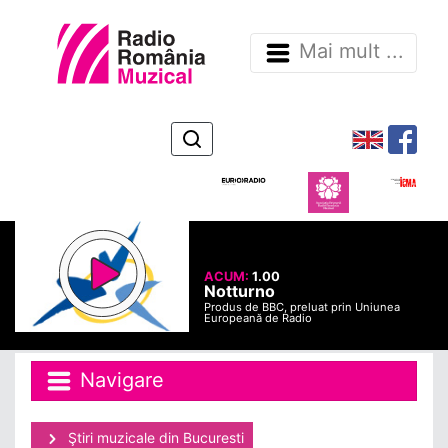
Mai mult ...
ACUM:
1.00
Notturno
Produs de BBC, preluat prin Uniunea
Europeană de Radio
Navigare
Ştiri muzicale din Bucuresti