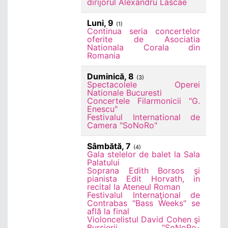
dirijorul Alexandru Lascae
Luni, 9
(1)
Continua seria concertelor
oferite de Asociatia
Nationala Corala din
Romania
Duminică, 8
(3)
Spectacolele Operei
Nationale Bucuresti
Concertele Filarmonicii "G.
Enescu"
Festivalul International de
Camera "SoNoRo"
Sâmbătă, 7
(4)
Gala stelelor de balet la Sala
Palatului
Soprana Edith Borsos şi
pianista Edit Horvath, in
recital la Ateneul Roman
Festivalul Internaţional de
Contrabas "Bass Weeks" se
află la final
Violoncelistul David Cohen şi
Bursierii "SoNoRo-