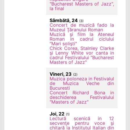
"Bucharest Masters of Jazz",
la final
Sâmbătă, 24
(3)
Concert de muzică fado la
Muzeul Ţăranului Roman
Muzică şi film la Ateneul
Roman in cadrul ciclului
"Mari solişti"
Chick Corea, Stalnley Clarke
şi Lenny White vor canta in
cadrul Festivalului "Bucharest
Masters of Jazz"
Vineri, 23
(2)
Muzica poloneza in Festivalul
de Muzica Veche din
Bucuresti
Concert Richard Bona in
deschiderea Festivalului
"Masters of Jazz"
Joi, 22
(1)
Lectură scenică in 12
secvenţe pentru voce şi
chitară la Institutul Italian din