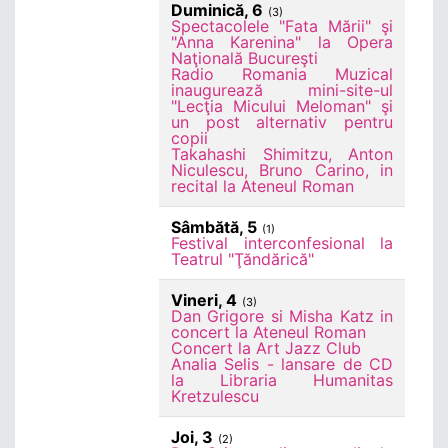
Duminică, 6
(3)
Spectacolele "Fata Mării" şi
"Anna Karenina" la Opera
Naţională Bucureşti
Radio Romania Muzical
inaugurează mini-site-ul
"Lecţia Micului Meloman" şi
un post alternativ pentru
copii
Takahashi Shimitzu, Anton
Niculescu, Bruno Carino, in
recital la Ateneul Roman
Sâmbătă, 5
(1)
Festival interconfesional la
Teatrul "Ţăndărică"
Vineri, 4
(3)
Dan Grigore si Misha Katz in
concert la Ateneul Roman
Concert la Art Jazz Club
Analia Selis - lansare de CD
la Libraria Humanitas
Kretzulescu
Joi, 3
(2)