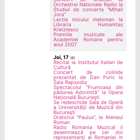
Orchestrei Nationale Radio la
Studiul de concerte "MIhail
Jora"
Lectia micului meloman la
Libraria Humanitas
Kretzlescu
Premiile muzicale ale
Academiei Romane pentru
anul 2007
Joi, 17
(6)
Recital la Institutul Italian de
Cultură
Concert de colinde
prezentat de Dan Puric la
Sala Rapsodia
Spectacolul "Frumoasa din
pădurea Adormită" la Opera
Naţională Bucureşti
Se redeschide Sala de Operă
a Universităţii de Muzică din
Bucureşti
Oratoriul "Paulus", la Ateneul
Roman
Radio Romania Muzical ii
desemnează pe cei doi
reprezentanţi ai Romaniei in