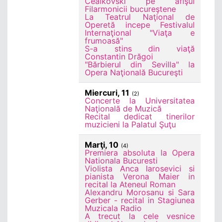
Ceaikovski pe afişul
Filarmonicii bucureştene
La Teatrul Naţional de
Operetă incepe Festivalul
Internaţional "Viaţa e
frumoasă"
S-a stins din viaţă
Constantin Drăgoi
"Bărbierul din Sevilla" la
Opera Naţională Bucureşti
Miercuri, 11
(2)
Concerte la Universitatea
Naţională de Muzică
Recital dedicat tinerilor
muzicieni la Palatul Şuţu
Marţi, 10
(4)
Premiera absoluta la Opera
Nationala Bucuresti
Violista Anca Iarosevici si
pianista Verona Maier in
recital la Ateneul Roman
Alexandru Morosanu si Sara
Gerber - recital in Stagiunea
Muzicala Radio
A trecut la cele vesnice