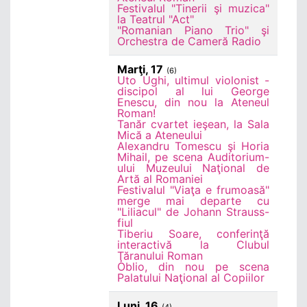
Festivalul "Tinerii şi muzica"
la Teatrul "Act"
"Romanian Piano Trio" şi
Orchestra de Cameră Radio
Marţi, 17
(6)
Uto Ughi, ultimul violonist -
discipol al lui George
Enescu, din nou la Ateneul
Roman!
Tanăr cvartet ieşean, la Sala
Mică a Ateneului
Alexandru Tomescu şi Horia
Mihail, pe scena Auditorium-
ului Muzeului Naţional de
Artă al Romaniei
Festivalul "Viaţa e frumoasă"
merge mai departe cu
"Liliacul" de Johann Strauss-
fiul
Tiberiu Soare, conferinţă
interactivă la Clubul
Ţăranului Roman
Oblio, din nou pe scena
Palatului Naţional al Copiilor
Luni, 16