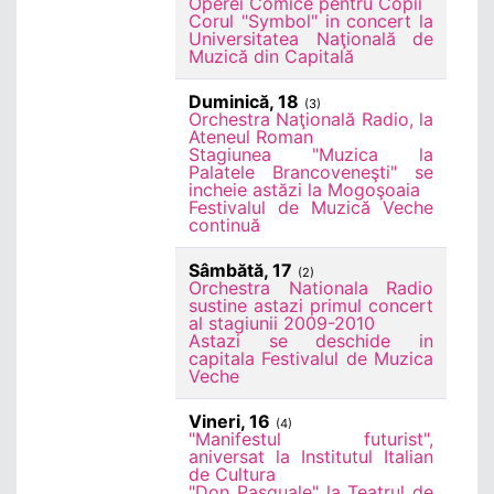
Operei Comice pentru Copii
Corul "Symbol" in concert la
Universitatea Naţională de
Muzică din Capitală
Duminică, 18
(3)
Orchestra Naţională Radio, la
Ateneul Roman
Stagiunea "Muzica la
Palatele Brancoveneşti" se
incheie astăzi la Mogoşoaia
Festivalul de Muzică Veche
continuă
Sâmbătă, 17
(2)
Orchestra Nationala Radio
sustine astazi primul concert
al stagiunii 2009-2010
Astazi se deschide in
capitala Festivalul de Muzica
Veche
Vineri, 16
(4)
"Manifestul futurist",
aniversat la Institutul Italian
de Cultura
"Don Pasquale" la Teatrul de