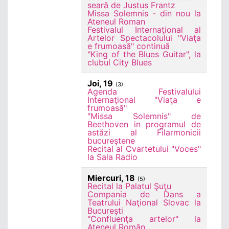
seară de Justus Frantz
Missa Solemnis - din nou la
Ateneul Roman
Festivalul Internaţional al
Artelor Spectacolului "Viaţa
e frumoasă" continuă
"King of the Blues Guitar", la
clubul City Blues
Joi, 19
(3)
Agenda Festivalului
Internaţional "Viaţa e
frumoasă"
"Missa Solemnis" de
Beethoven in programul de
astăzi al Filarmonicii
bucureştene
Recital al Cvartetului "Voces"
la Sala Radio
Miercuri, 18
(5)
Recital la Palatul Şuţu
Compania de Dans a
Teatrului Naţional Slovac la
Bucureşti
"Confluenţa artelor" la
Ateneul Român