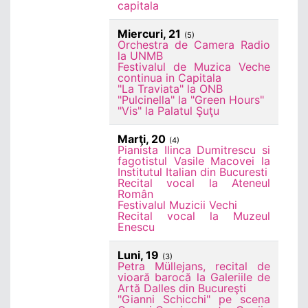
capitala
Miercuri, 21
(5)
Orchestra de Camera Radio
la UNMB
Festivalul de Muzica Veche
continua in Capitala
"La Traviata" la ONB
"Pulcinella" la "Green Hours"
"Vis" la Palatul Şuţu
Marţi, 20
(4)
Pianista Ilinca Dumitrescu si
fagotistul Vasile Macovei la
Institutul Italian din Bucuresti
Recital vocal la Ateneul
Român
Festivalul Muzicii Vechi
Recital vocal la Muzeul
Enescu
Luni, 19
(3)
Petra Müllejans, recital de
vioară barocă la Galeriile de
Artă Dalles din Bucureşti
"Gianni Schicchi" pe scena