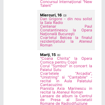
Concursul Internaţional "New
Talent"
Miercuri, 16
(3)
Dan Grigore - din nou solist
la Sala Radio
Centenar Paul
Constantinescu la Opera
Naţională Bucureşti
Cvartetul Belcea la finalul
rezidenţiatului la Ateneul
Roman
Marţi, 15
(6)
"Coana Chirita" la Opera
Comica pentru Copii
Corul "Symbol" in concert la
Palatul Sutu
Cvartetele "Arcadia",
"Unistring" si "Cantabile" -
recital in Aula Palatului
Cantacuzino
Pianista Axia Marinescu in
recital la Ateneul Roman
Lansare de album la Centrul
de Presa al Societatii
Romane de Radiodifuziune