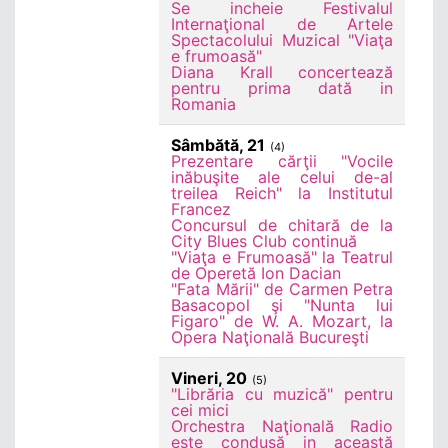
Se incheie Festivalul
Internaţional de Artele
Spectacolului Muzical "Viaţa
e frumoasă"
Diana Krall concertează
pentru prima dată in
Romania
Sâmbătă, 21
(4)
Prezentare cărţii "Vocile
inăbuşite ale celui de-al
treilea Reich" la Institutul
Francez
Concursul de chitară de la
City Blues Club continuă
"Viaţa e Frumoasă" la Teatrul
de Operetă Ion Dacian
"Fata Mării" de Carmen Petra
Basacopol şi "Nunta lui
Figaro" de W. A. Mozart, la
Opera Naţională Bucureşti
Vineri, 20
(5)
"Librăria cu muzică" pentru
cei mici
Orchestra Naţională Radio
este condusă in această