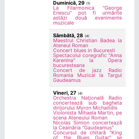
Duminică, 29
(1)
La Filarmonica "George
Enescu" pot fi urmărite
astăzi două evenimente
muzicale
Sâmbătă, 28
(4)
Maestrul Christian Badea la
Ateneul Roman
Concert blues in Bucuresti
Spectacolul coregrafic "Anna
Karenina" la Opera
bucuresteana
Concert de jazz Radio
Romania Muzical la Targul
Gaudeamus
Vineri, 27
(4)
Orchestra Naţională Radio
concertează sub bagheta
dirijorului Myron Michailidis
Violonista Mihaela Martin, pe
scena Ateneului Roman
Nicolas Simion concertează
la Ceainăria "Gaudeamus"
Concursul de chitară "King
of the Blues Guitar" se