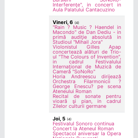
Interferenţe", in concert in
Aula Palatului Cantacuzino
Vineri, 6
(4)
"Rain ? Music ? Haendel in
Macondo" de Dan Dediu - in
primă audiţie absolută in
Studioul "Mihail Jora"
Violonistul Gilles Apap
concertează alături de Trio-
ul "The Colours of Invention",
in cadrul Festivalului
Internaţional de Muzică de
Cameră "SoNoRo"
Horia Andreescu dirijează
Orchestra Filarmonicii ?
George Enescu? pe scena
Ateneului Roman
Recital de sonate pentru
vioară şi pian, in cadrul
Zilelor culturii germane
Joi, 5
(4)
Festivalul Sonoro continua
Concert la Ateneul Roman
Spectacol aniversar la Opera