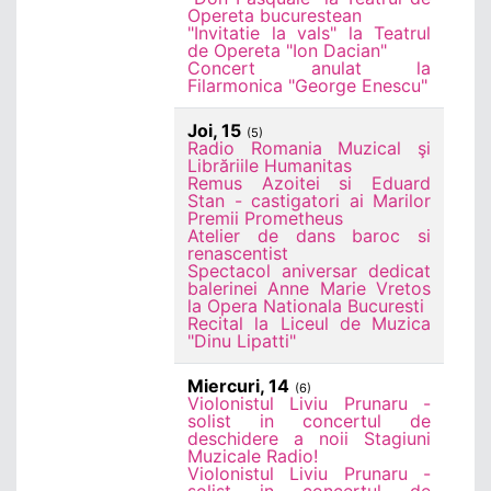
Opereta bucurestean
"Invitatie la vals" la Teatrul
de Opereta "Ion Dacian"
Concert anulat la
Filarmonica "George Enescu"
Joi, 15
(5)
Radio Romania Muzical şi
Librăriile Humanitas
Remus Azoitei si Eduard
Stan - castigatori ai Marilor
Premii Prometheus
Atelier de dans baroc si
renascentist
Spectacol aniversar dedicat
balerinei Anne Marie Vretos
la Opera Nationala Bucuresti
Recital la Liceul de Muzica
"Dinu Lipatti"
Miercuri, 14
(6)
Violonistul Liviu Prunaru -
solist in concertul de
deschidere a noii Stagiuni
Muzicale Radio!
Violonistul Liviu Prunaru -