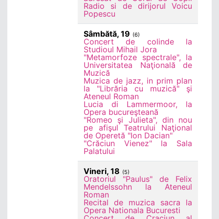
Radio si de dirijorul Voicu
Popescu
Sâmbătă, 19
(6)
Concert de colinde la
Studioul Mihail Jora
"Metamorfoze spectrale", la
Universitatea Naţională de
Muzică
Muzica de jazz, in prim plan
la "Librăria cu muzică" şi
Ateneul Roman
Lucia di Lammermoor, la
Opera bucureşteană
"Romeo şi Julieta", din nou
pe afişul Teatrului Naţional
de Operetă "Ion Dacian"
"Crăciun Vienez" la Sala
Palatului
Vineri, 18
(5)
Oratoriul "Paulus" de Felix
Mendelssohn la Ateneul
Roman
Recital de muzica sacra la
Opera Nationala Bucuresti
Concert de Craciun al