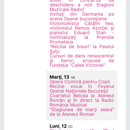
solist in concertul de
deschidere a noii Stagiuni
Muzicale Radio!
Invitaţi din Germania pe
scena Operei bucureştene
Violoncelistul Cătălin Ilea,
violonistul Remus Azoiţei şi
pianistul Eduard Stan -
nominalizaţi la Premiile
Prometeus
"Recital de bisuri" la Palatul
Şuţu
Cursuri de dans renascentist
şi baroc, propuse de
Fundaţia "Calea Victoriei"
Marţi, 13
(4)
Opera Comică pentru Copii
Recital vocal în Foyerul
Operei Naţionale Bucureşti
Cvartetul Belcea la Ateneul
Român şi în direct la Radio
România Muzical
"Stagiunea de marţi seara"
de la Ateneul Roman
Luni, 12
(2)