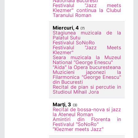
Nationala Bucuresti
Festivalul "Jazz meets
Klezmer" continua la Clubul
Taranului Roman
Miercuri, 4
(7)
Stagiunea muzicala de la
Palatul Sutu
Festivalul SoNoRo
Festivalul "Jazz Meets
Klezmer"
Seara muzicala la Muzeul
National "George Enescu"
"Aida" la Opera bucuresteana
Muzicieni japonezi la
Filarmonica "George Enescu"
din Bucuresti
Recital de pian si percutie in
Studioul Mihail Jora
Marţi, 3
(3)
Recital de bossa-nova si jazz
la Ateneul Roman
Amintiri din Florenta in
Festivalul "SoNoRo"
"Klezmer meets Jazz"