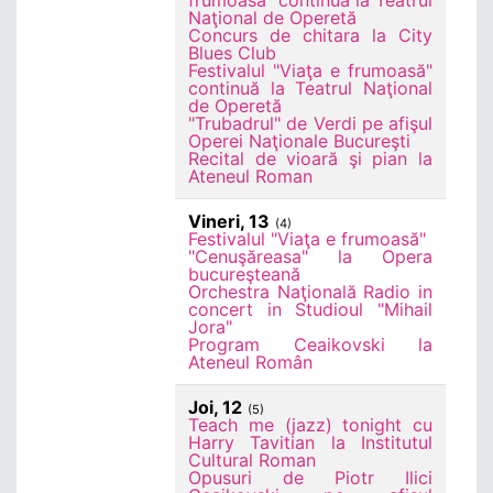
frumoasă" continuă la Teatrul
Naţional de Operetă
Concurs de chitara la City
Blues Club
Festivalul "Viaţa e frumoasă"
continuă la Teatrul Naţional
de Operetă
"Trubadrul" de Verdi pe afişul
Operei Naţionale Bucureşti
Recital de vioară şi pian la
Ateneul Roman
Vineri, 13
(4)
Festivalul "Viaţa e frumoasă"
"Cenuşăreasa" la Opera
bucureşteană
Orchestra Naţională Radio in
concert in Studioul "Mihail
Jora"
Program Ceaikovski la
Ateneul Român
Joi, 12
(5)
Teach me (jazz) tonight cu
Harry Tavitian la Institutul
Cultural Roman
Opusuri de Piotr Ilici