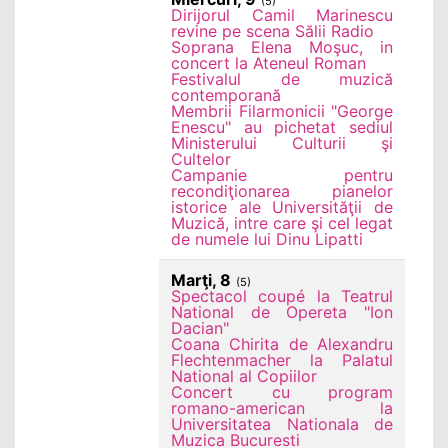
(5)
Dirijorul Camil Marinescu
revine pe scena Sălii Radio
Soprana Elena Moşuc, in
concert la Ateneul Roman
Festivalul de muzică
contemporană
Membrii Filarmonicii "George
Enescu" au pichetat sediul
Ministerului Culturii şi
Cultelor
Campanie pentru
recondiţionarea pianelor
istorice ale Universităţii de
Muzică, intre care şi cel legat
de numele lui Dinu Lipatti
Marţi, 8
(5)
Spectacol coupé la Teatrul
National de Opereta "Ion
Dacian"
Coana Chirita de Alexandru
Flechtenmacher la Palatul
National al Copiilor
Concert cu program
romano-american la
Universitatea Nationala de
Muzica Bucuresti