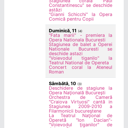
Stagiunea corală "Paul
Constantinescu" se deschide
astăzi
"Gianni Schicchi" la Opera
Comică pentru Copii
Duminică, 11
(4)
"Fata marii" - premiera la
Opera Nationala Bucuresti
Stagiunea de balet a Operei
Nationale Bucuresti se
deschide astazi
"Voievodul tiganilo" la
Teatrul National de Opereta
Concert coral la Ateneul
Roman
Sâmbătă, 10
(3)
Deschidere de stagiune la
Opera Naţională Bucureşti
Orchestra de Cameră
"Craiova Virtuosi" cantă in
Stagiunea 2009-2010 a
Filarmonicii bucureştene
La Teatrul Naţional de
Operetă "Ion Dacian"-
"Voievodul ţiganilor" de