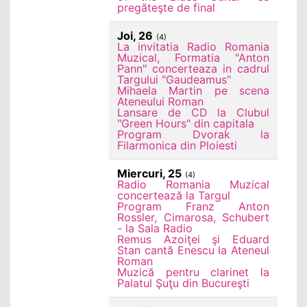
pregăteşte de final
Joi, 26
(4)
La invitatia Radio Romania
Muzical, Formatia "Anton
Pann" concerteaza in cadrul
Targului "Gaudeamus"
Mihaela Martin pe scena
Ateneului Roman
Lansare de CD la Clubul
"Green Hours" din capitala
Program Dvorak la
Filarmonica din Ploiesti
Miercuri, 25
(4)
Radio Romania Muzical
concertează la Targul
Program Franz Anton
Rossler, Cimarosa, Schubert
- la Sala Radio
Remus Azoiţei şi Eduard
Stan cantă Enescu la Ateneul
Roman
Muzică pentru clarinet la
Palatul Şuţu din Bucureşti