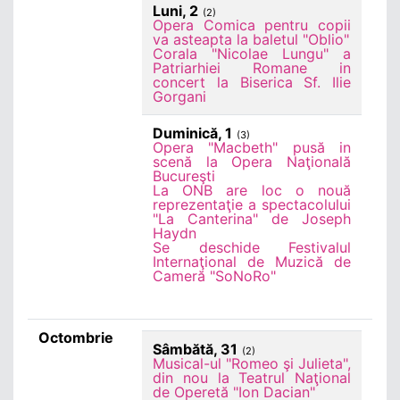
Luni, 2
(2)
Opera Comica pentru copii
va asteapta la baletul "Oblio"
Corala "Nicolae Lungu" a
Patriarhiei Romane in
concert la Biserica Sf. Ilie
Gorgani
Duminică, 1
(3)
Opera "Macbeth" pusă in
scenă la Opera Naţională
Bucureşti
La ONB are loc o nouă
reprezentaţie a spectacolului
"La Canterina" de Joseph
Haydn
Se deschide Festivalul
Internaţional de Muzică de
Cameră "SoNoRo"
Octombrie
Sâmbătă, 31
(2)
Musical-ul "Romeo şi Julieta",
din nou la Teatrul Naţional
de Operetă "Ion Dacian"