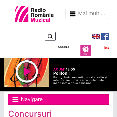
Mai mult ...
ACUM:
13.05
Polifonii
Baroc, clasic, romantic, coral, creație și
interpretare românească - înlănțuite
inedit într-o nouă emisiune
Navigare
Concursuri