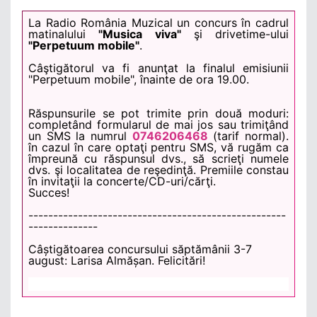
La Radio România Muzical un concurs în cadrul
matinalului
"Musica viva"
şi drivetime-ului
"Perpetuum mobile"
.
Câştigătorul va fi anunţat la finalul emisiunii
"Perpetuum mobile", înainte de ora 19.00.
Răspunsurile se pot trimite prin două moduri:
completând formularul de mai jos sau trimiţând
un SMS la numrul
0746206468
(tarif normal).
în cazul în care optaţi pentru SMS, vă rugăm ca
împreună cu răspunsul dvs., să scrieţi numele
dvs. şi localitatea de reşedinţă. Premiile constau
în invitaţii la concerte/CD-uri/cărţi.
Succes!
----------------------------------------------------
--------------
Câștigătoarea
concursului săptămânii 3-7
august:
Larisa
Almășan
. Felicitări!