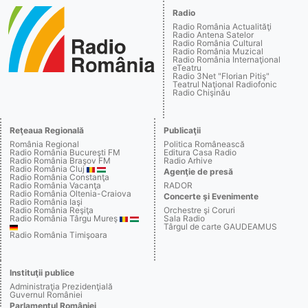
Radio
Radio România Actualităţi
Radio Antena Satelor
Radio România Cultural
Radio România Muzical
Radio România Internaţional
eTeatru
Radio 3Net "Florian Pitiş"
Teatrul Naţional Radiofonic
Radio Chişinău
Reţeaua Regională
Publicaţii
România Regional
Politica Românească
Radio România Bucureşti FM
Editura Casa Radio
Radio România Braşov FM
Radio Arhive
Radio România Cluj
Agenţie de presă
Radio România Constanţa
Radio România Vacanţa
RADOR
Radio România Oltenia-Craiova
Concerte şi Evenimente
Radio România Iaşi
Radio România Reşiţa
Orchestre şi Coruri
Radio România Târgu Mureş
Sala Radio
Târgul de carte GAUDEAMUS
Radio România Timişoara
Instituţii publice
Administraţia Prezidenţială
Guvernul României
Parlamentul României