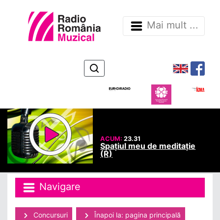
Mai mult ...
ACUM:
23.31
Spațiul meu de meditație
(R)
Navigare
Concursuri
Înapoi la: pagina principală