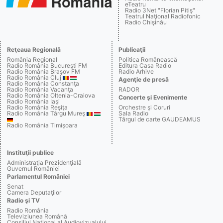
eTeatru
Radio 3Net "Florian Pitiş"
Teatrul Naţional Radiofonic
Radio Chişinău
Reţeaua Regională
Publicaţii
România Regional
Politica Românească
Radio România Bucureşti FM
Editura Casa Radio
Radio România Braşov FM
Radio Arhive
Radio România Cluj
Agenţie de presă
Radio România Constanţa
Radio România Vacanţa
RADOR
Radio România Oltenia-Craiova
Concerte şi Evenimente
Radio România Iaşi
Radio România Reşiţa
Orchestre şi Coruri
Radio România Târgu Mureş
Sala Radio
Târgul de carte GAUDEAMUS
Radio România Timişoara
Instituţii publice
Administraţia Prezidenţială
Guvernul României
Parlamentul României
Senat
Camera Deputaţilor
Radio şi TV
Radio România
Televiziunea Română
Consiliul Naţional al Audiovizualului