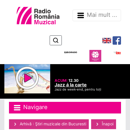
Mai mult ...
ACUM:
12.30
Jazz á la carte
Jazz de week-end, pentru toți
Navigare
Arhivă : Ştiri muzicale din Bucuresti
Înapoi