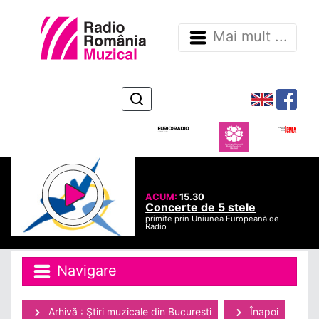
Mai mult ...
ACUM:
15.30
Concerte de 5 stele
primite prin Uniunea Europeană de
Radio
Navigare
Arhivă : Ştiri muzicale din Bucuresti
Înapoi