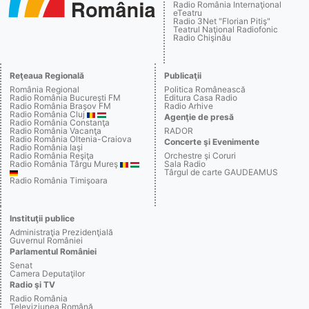
Radio România Internaţional
eTeatru
Radio 3Net "Florian Pitiş"
Teatrul Naţional Radiofonic
Radio Chişinău
Reţeaua Regională
Publicaţii
România Regional
Politica Românească
Radio România Bucureşti FM
Editura Casa Radio
Radio România Braşov FM
Radio Arhive
Radio România Cluj
Agenţie de presă
Radio România Constanţa
Radio România Vacanţa
RADOR
Radio România Oltenia-Craiova
Concerte şi Evenimente
Radio România Iaşi
Radio România Reşiţa
Orchestre şi Coruri
Radio România Târgu Mureş
Sala Radio
Târgul de carte GAUDEAMUS
Radio România Timişoara
Instituţii publice
Administraţia Prezidenţială
Guvernul României
Parlamentul României
Senat
Camera Deputaţilor
Radio şi TV
Radio România
Televiziunea Română