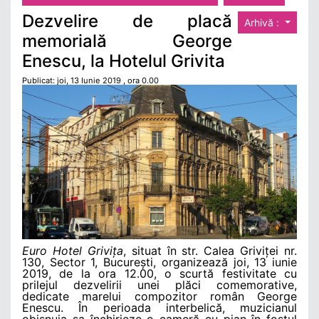
Dezvelire de placă
Arhivă :
memorială George
Enescu, la Hotelul Grivita
Publicat: joi, 13 Iunie 2019 , ora 0.00
Euro Hotel Grivița
, situat în str. Calea Griviței nr.
130, Sector 1, București, organizează joi, 13 iunie
2019, de la ora 12.00, o scurtă festivitate cu
prilejul dezvelirii unei plăci comemorative,
dedicate marelui compozitor român George
Enescu. În perioada interbelică, muzicianul
obișnuia sa închirieze o cameră cu pian în fostul