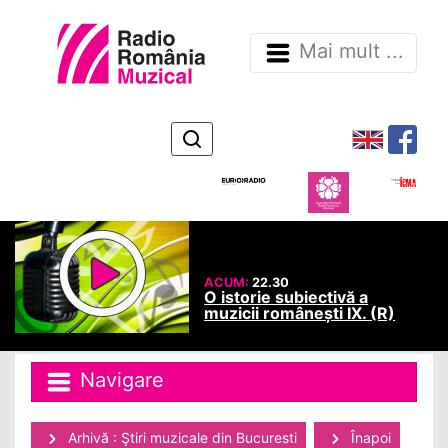
Mai mult ...
ACUM:
22.30
O istorie subiectivă a
muzicii românești IX. (R)
Navigare
Arhivă : Ştiri muzicale din Bucuresti
Înapoi