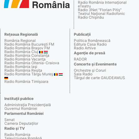
Radio România Internaţional
eTeatru
Radio 3Net "Florian Pitiş"
Teatrul Naţional Radiofonic
Radio Chişinău
Reţeaua Regională
Publicaţii
România Regional
Politica Românească
Radio România Bucureşti FM
Editura Casa Radio
Radio România Braşov FM
Radio Arhive
Radio România Cluj
Agenţie de presă
Radio România Constanţa
Radio România Vacanţa
RADOR
Radio România Oltenia-Craiova
Concerte şi Evenimente
Radio România Iaşi
Radio România Reşiţa
Orchestre şi Coruri
Radio România Târgu Mureş
Sala Radio
Târgul de carte GAUDEAMUS
Radio România Timişoara
Instituţii publice
Administraţia Prezidenţială
Guvernul României
Parlamentul României
Senat
Camera Deputaţilor
Radio şi TV
Radio România
Televiziunea Română