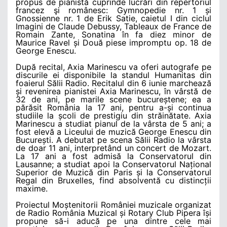
propus de pianistă cuprinde lucrări din repertoriul
francez şi românesc: Gymnopedie nr. 1 și
Gnossienne nr. 1 de Erik Satie, caietul I din ciclul
Imagini de Claude Debussy, Tableaux de France de
Romain Zante, Sonatina în fa diez minor de
Maurice Ravel și Două piese impromptu op. 18 de
George Enescu.
După recital, Axia Marinescu va oferi autografe pe
discurile ei disponibile la standul Humanitas din
foaierul Sălii Radio. Recitalul din 6 iunie marchează
și revenirea pianistei Axia Marinescu, în vârstă de
32 de ani, pe marile scene bucureștene; ea a
părăsit România la 17 ani, pentru a-și continua
studiile la școli de prestigiu din străinătate. Axia
Marinescu a studiat pianul de la vârsta de 5 ani; a
fost elevă a Liceului de muzică George Enescu din
București. A debutat pe scena Sălii Radio la vârsta
de doar 11 ani, interpretând un concert de Mozart.
La 17 ani a fost admisă la Conservatorul din
Lausanne; a studiat apoi la Conservatorul Național
Superior de Muzică din Paris și la Conservatorul
Regal din Bruxelles, find absolventă cu distincții
maxime.
Proiectul Moștenitorii României muzicale organizat
de Radio România Muzical și Rotary Club Pipera își
propune să-i aducă pe una dintre cele mai