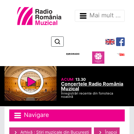
Mai mult ...
ACUM:
13.30
Concertele Radio România
Muzical
Înregistrări recente din fonoteca
noastră
Navigare
Arhivă : Ştiri muzicale din Bucuresti
Înapoi