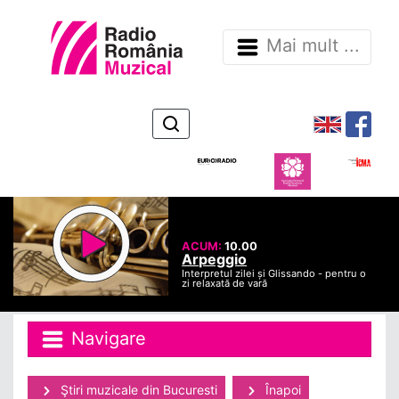
Mai mult ...
ACUM:
10.00
Arpeggio
Interpretul zilei și Glissando - pentru o
zi relaxată de vară
Navigare
Ştiri muzicale din Bucuresti
Înapoi