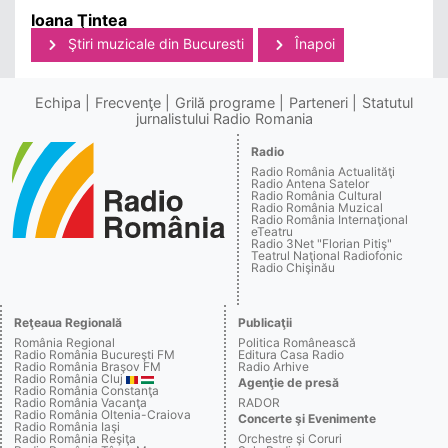
Ioana Ţintea
Ştiri muzicale din Bucuresti
Înapoi
Echipa
Frecvenţe
Grilă programe
Parteneri
Statutul
jurnalistului Radio Romania
Radio
Radio România Actualităţi
Radio Antena Satelor
Radio România Cultural
Radio România Muzical
Radio România Internaţional
eTeatru
Radio 3Net "Florian Pitiş"
Teatrul Naţional Radiofonic
Radio Chişinău
Reţeaua Regională
Publicaţii
România Regional
Politica Românească
Radio România Bucureşti FM
Editura Casa Radio
Radio România Braşov FM
Radio Arhive
Radio România Cluj
Agenţie de presă
Radio România Constanţa
Radio România Vacanţa
RADOR
Radio România Oltenia-Craiova
Concerte şi Evenimente
Radio România Iaşi
Radio România Reşiţa
Orchestre şi Coruri