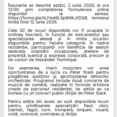
Înscrierile se deschid astăzi, 2 iunie 2026, la ora
12:00, prin completarea formularului online
disponibil la adresa:
https://forms.gle/NJVsd6LSp8WkJtDQ8, termenul
limită fiind 12 iunie 2026.
Cele 30 de locuri disponibile vor fi ocupate în
ordinea înscrierii, în funcție de instrumentul sau
specializarea aleasă și în limita locurilor
disponibile pentru fiecare categorie. În cadrul
rezidenței, participanții vor beneficia de sesiuni
dedicate orientării vocaționale, ateliere de
prezență scenică și expresie corporală, precum și
de cursuri de Alexander Technique.
De asemenea, tinerii muzicieni vor avea
oportunitatea de a lucra cu Peter Stark pentru
pregătirea audițiilor și aprofundarea tehnicilor
orchestrale. Programul include două concerte de
muzică de cameră, realizate în formule artistice
create pe parcursul rezidenței, iar ediția se va
încheia cu un concert public dirijat de Peter Stark.
Pentru ediția din acest an sunt disponibile locuri
pentru următoarele specializări: flaut, oboi,
clarinet, fagot, corn, trompetă, timpani, vioară,
violă, violoncel, contrabas și dirijat.