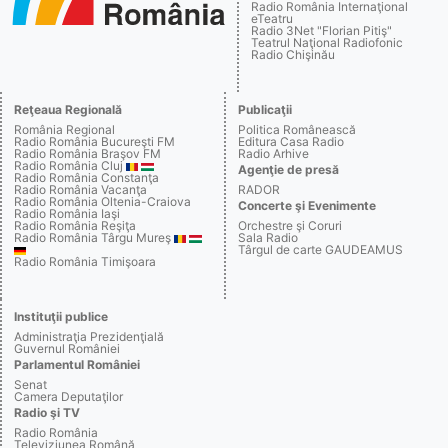
Radio România Internaţional
eTeatru
Radio 3Net "Florian Pitiş"
Teatrul Naţional Radiofonic
Radio Chişinău
Reţeaua Regională
Publicaţii
România Regional
Politica Românească
Radio România Bucureşti FM
Editura Casa Radio
Radio România Braşov FM
Radio Arhive
Radio România Cluj
Agenţie de presă
Radio România Constanţa
Radio România Vacanţa
RADOR
Radio România Oltenia-Craiova
Concerte şi Evenimente
Radio România Iaşi
Radio România Reşiţa
Orchestre şi Coruri
Radio România Târgu Mureş
Sala Radio
Târgul de carte GAUDEAMUS
Radio România Timişoara
Instituţii publice
Administraţia Prezidenţială
Guvernul României
Parlamentul României
Senat
Camera Deputaţilor
Radio şi TV
Radio România
Televiziunea Română