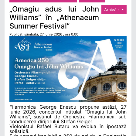
„Omagiu adus lui John
Arhivă :
Williams” în „Athenaeum
Summer Festival”
Publicat: sâmbătă, 27 Iunie 2026 , ora 0.00
Filarmonica George Enescu propune astăzi, 27
iunie 2026, concertul intitulat "Omagiu lui John
Williams", susținut de Orchestra Filarmonicii, sub
conducerea dirijorului Stefan Geiger.
Violonistul Rafael Butaru va evolua în ipostază
solistică.
Sub semnul împlinirii a 250 de ani de la Declarația