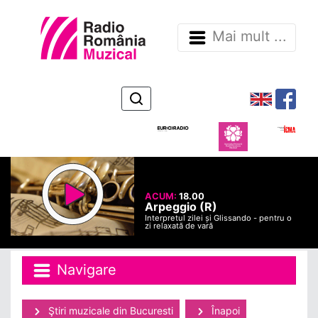
Mai mult ...
ACUM:
18.00
Arpeggio (R)
Interpretul zilei și Glissando - pentru o
zi relaxată de vară
Navigare
Ştiri muzicale din Bucuresti
Înapoi