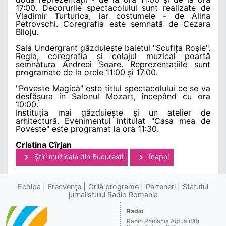
17:00. Decorurile spectacolului sunt realizate de
Vladimir Turturica, iar costumele - de Alina
Petrovschi. Coregrafia este semnată de Cezara
Blioju.
Sala Undergrant găzduiește baletul "Scufița Roșie".
Regia, coregrafia și colajul muzical poartă
semnătura Andreei Soare. Reprezentațiile sunt
programate de la orele 11:00 și 17:00.
"Poveste Magică" este titlul spectacolului ce se va
desfășura în Salonul Mozart, începând cu ora
10:00.
Instituția mai găzduiește și un atelier de
arhitectură. Evenimentul intitulat "Casa mea de
Poveste" este programat la ora 11:30.
Cristina Cîrjan
Ştiri muzicale din Bucuresti
Înapoi
Echipa
Frecvenţe
Grilă programe
Parteneri
Statutul
jurnalistului Radio Romania
Radio
Radio România Actualităţi