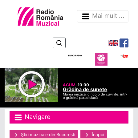
Mai mult ...
ACUM:
10.00
Grădina de sunete
Marea muzică, dincolo de cuvinte: într-
o grădină paradisiacă
Navigare
Ştiri muzicale din Bucuresti
Înapoi