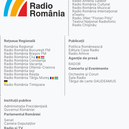
Radio Antena Satelor
Radio România Cultural
Radio România Muzical
Radio România Internaţional
eTeatru
Radio 3Net "Florian Pitiş"
Teatrul Naţional Radiofonic
Radio Chişinău
Reţeaua Regională
Publicaţii
România Regional
Politica Românească
Radio România Bucureşti FM
Editura Casa Radio
Radio România Braşov FM
Radio Arhive
Radio România Cluj
Agenţie de presă
Radio România Constanţa
Radio România Vacanţa
RADOR
Radio România Oltenia-Craiova
Concerte şi Evenimente
Radio România Iaşi
Radio România Reşiţa
Orchestre şi Coruri
Radio România Târgu Mureş
Sala Radio
Târgul de carte GAUDEAMUS
Radio România Timişoara
Instituţii publice
Administraţia Prezidenţială
Guvernul României
Parlamentul României
Senat
Camera Deputaţilor
Radio şi TV