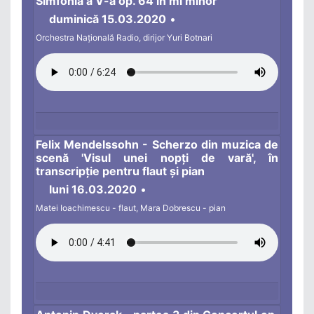
Simfonia a V-a op. 64 în mi minor
duminică 15.03.2020
•
Orchestra Națională Radio, dirijor Yuri Botnari
Felix Mendelssohn - Scherzo din muzica de
scenă 'Visul unei nopți de vară', în
transcripție pentru flaut și pian
luni 16.03.2020
•
Matei Ioachimescu - flaut, Mara Dobrescu - pian