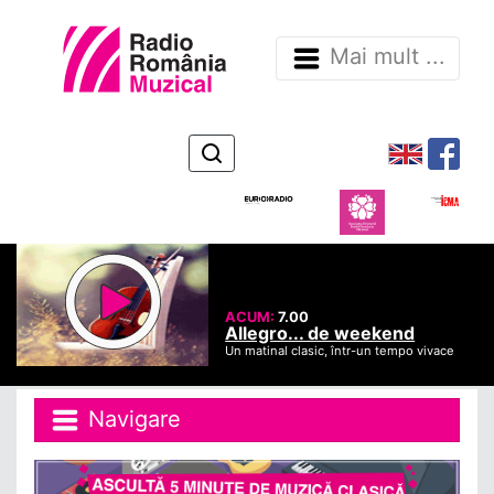
Mai mult ...
ACUM:
7.00
Allegro... de weekend
Un matinal clasic, într-un tempo vivace
Navigare