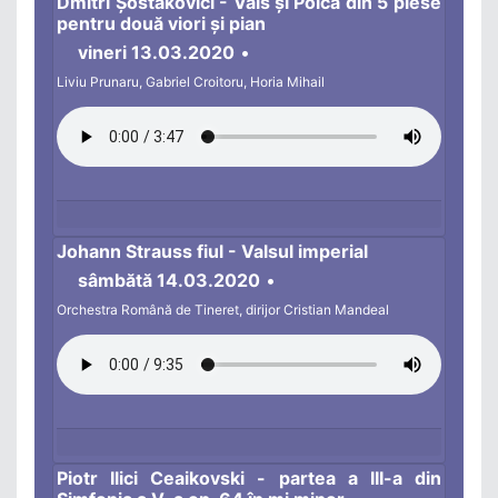
Dmitri Șostakovici - Vals și Polca din 5 piese
pentru două viori și pian
vineri 13.03.2020
•
Liviu Prunaru, Gabriel Croitoru, Horia Mihail
Johann Strauss fiul - Valsul imperial
sâmbătă 14.03.2020
•
Orchestra Română de Tineret, dirijor Cristian Mandeal
Piotr Ilici Ceaikovski - partea a III-a din