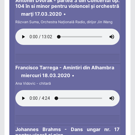
Antonin Dvorak - partea 3 din Concertul op.
104 în si minor pentru violoncel și orchestră
marţi 17.03.2020
•
Răzvan Suma, Orchestra Națională Radio, dirijor Jin Wang
Francisco Tarrega - Amintiri din Alhambra
miercuri 18.03.2020
•
Ana Vidovic - chitară
Johannes Brahms - Dans ungar nr. 17
pentru vioară și pian