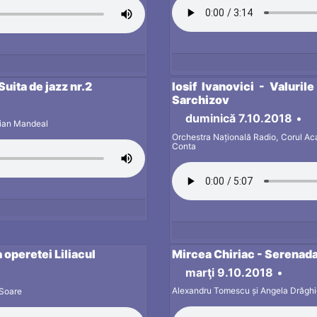
Suita de jazz nr.2
Iosif Ivanovici - Valuril
Sarchizov
duminică 7.10.2018
•
stian Mandeal
Orchestra Națională Radio, Corul Acad
Conta
 operetei Liliacul
Mircea Chiriac - Serenada 
marţi 9.10.2018
•
Alexandru Tomescu și Angela Drăgh
 Soare