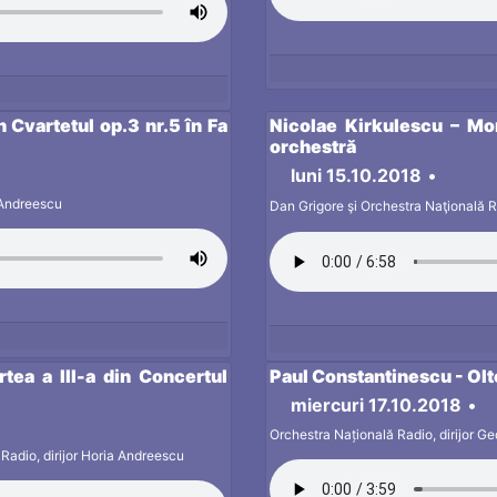
Cvartetul op.3 nr.5 în Fa
Nicolae Kirkulescu – Mo
orchestră
luni 15.10.2018
•
 Andreescu
Dan Grigore şi Orchestra Naţională Ra
ea a III-a din Concertul
Paul Constantinescu - Ol
miercuri 17.10.2018
•
Orchestra Națională Radio, dirijor 
adio, dirijor Horia Andreescu