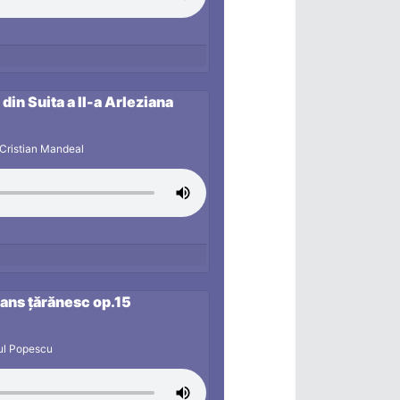
din Suita a II-a Arleziana
 Cristian Mandeal
ans țărănesc op.15
aul Popescu