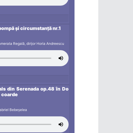
pompă și circumstanță nr.1
merata Regală, dirijor Horia Andreescu
Vals din Serenada op.48 în Do
e coarde
Gabriel Bebeșelea