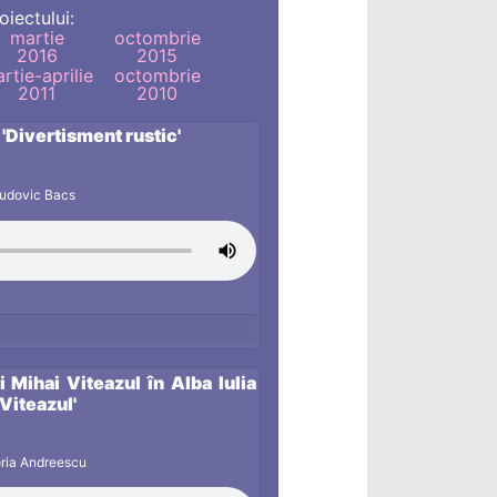
oiectului:
martie
octombrie
2016
2015
rtie-aprilie
octombrie
2011
2010
 'Divertisment rustic'
Ludovic Bacs
i Mihai Viteazul în Alba Iulia
 Viteazul'
ria Andreescu