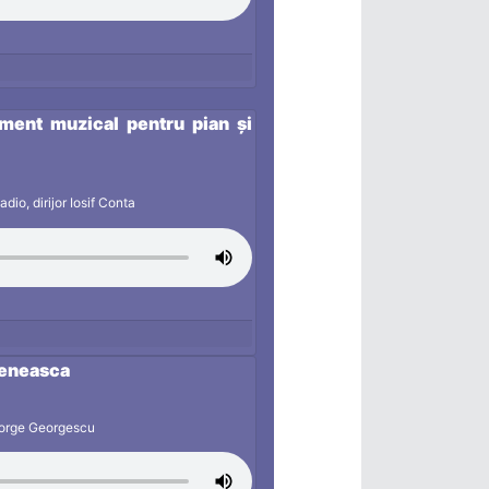
ment muzical pentru pian și
dio, dirijor Iosif Conta
teneasca
George Georgescu