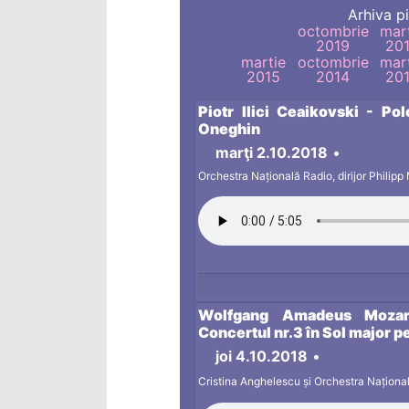
Arhiva pi
octombrie
mar
2019
20
martie
octombrie
mar
2015
2014
20
Piotr Ilici Ceaikovski - Po
Oneghin
marţi 2.10.2018
•
Orchestra Națională Radio, dirijor Philip
Wolfgang Amadeus Mozart
Concertul nr.3 în Sol major p
joi 4.10.2018
•
Cristina Anghelescu și Orchestra Național