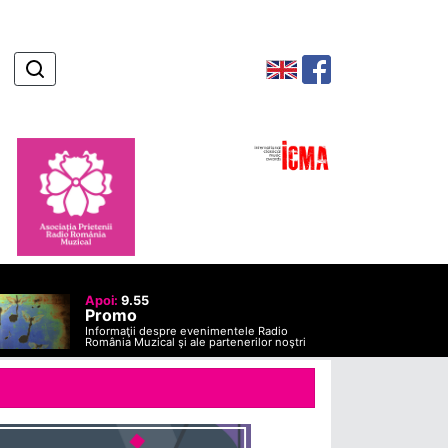
Apoi:
9.55
Promo
Informaţii despre evenimentele Radio
România Muzical şi ale partenerilor noştri