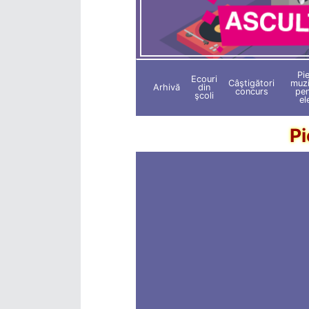
Pi
Ecouri
Câştigători
muzi
Arhivă
din
concurs
pen
şcoli
el
Pi