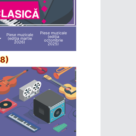
Piese muzicale
Piese muzicale
(ediţia
(ediţia martie
octombrie
2026)
2025)
18)