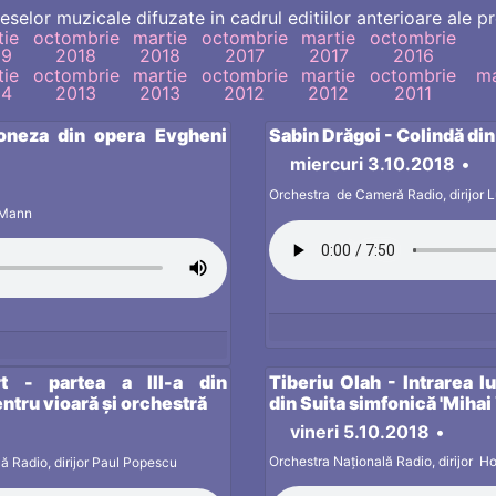
eselor muzicale difuzate in cadrul editiilor anterioare ale pr
tie
octombrie
martie
octombrie
martie
octombrie
19
2018
2018
2017
2017
2016
tie
octombrie
martie
octombrie
martie
octombrie
ma
14
2013
2013
2012
2012
2011
loneza din opera Evgheni
Sabin Drăgoi - Colindă din
miercuri 3.10.2018
•
Orchestra de Cameră Radio, dirijor 
p Mann
 - partea a III-a din
Tiberiu Olah - Intrarea lu
entru vioară și orchestră
din Suita simfonică 'Mihai
vineri 5.10.2018
•
Orchestra Națională Radio, dirijor
Ho
ă Radio, dirijor Paul Popescu