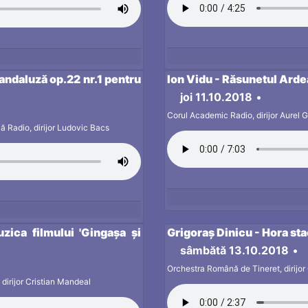
andaluză op.22 nr.1 pentru
Ion Vidu - Răsunetul Arde
joi 11.10.2018
•
Corul Academic Radio, dirijor Aurel G
ă Radio, dirijor Ludovic Bacs
ica filmului 'Gingașa și
Grigoraș Dinicu - Hora st
sâmbătă 13.10.2018
•
Orchestra Română de Tineret, dirijor
dirijor Cristian Mandeal