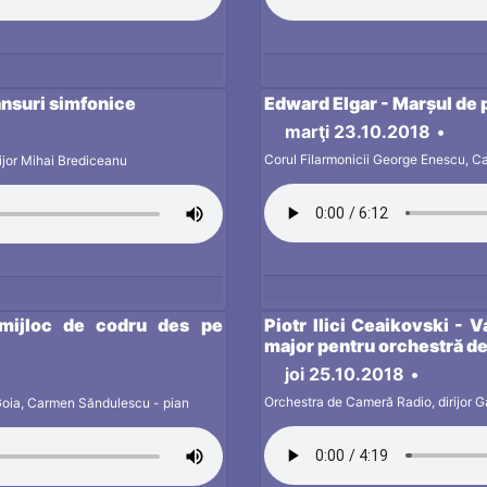
ansuri simfonice
Edward Elgar - Marșul de 
marţi 23.10.2018
•
Corul Filarmonicii George Enescu, Ca
ijor Mihai Brediceanu
 mijloc de codru des pe
Piotr Ilici Ceaikovski - 
major pentru orchestră d
joi 25.10.2018
•
Orchestra de Cameră Radio, dirijor 
 Goia, Carmen Săndulescu - pian