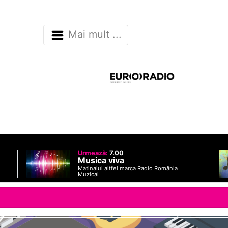
Mai mult ...
Urmează:
7.00
Musica viva
Matinalul altfel marca Radio România
Muzical