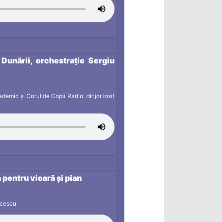
e Dunării, orchestrație Sergiu
emic și Corul de Copii Radio, dirijor Iosif
pentru vioară și pian
icescu