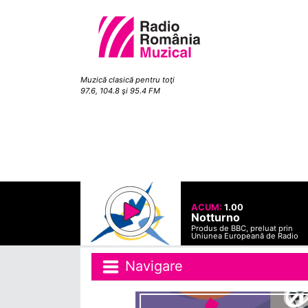
Muzică clasică pentru toţi
97.6, 104.8 şi 95.4 FM
ACUM:
1.00
Notturno
Produs de BBC, preluat prin
Uniunea Europeană de Radio
Navigare