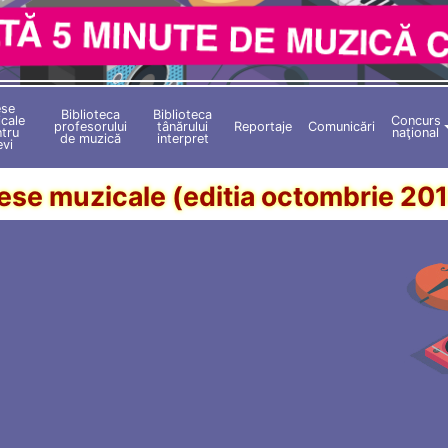
ese
Biblioteca
Biblioteca
cale
Concurs
profesorului
tânărului
Reportaje
Comunicări
tru
naţional
de muzică
interpret
evi
ese muzicale (editia octombrie 20