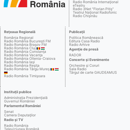
Radio România Internaţional
eTeatru
Radio 3Net "Florian Pitiş"
Teatrul Naţional Radiofonic
Radio Chişinău
Reţeaua Regională
Publicaţii
România Regional
Politica Românească
Radio România Bucureşti FM
Editura Casa Radio
Radio România Braşov FM
Radio Arhive
Radio România Cluj
Agenţie de presă
Radio România Constanţa
Radio România Vacanţa
RADOR
Radio România Oltenia-Craiova
Concerte şi Evenimente
Radio România Iaşi
Radio România Reşiţa
Orchestre şi Coruri
Radio România Târgu Mureş
Sala Radio
Târgul de carte GAUDEAMUS
Radio România Timişoara
Instituţii publice
Administraţia Prezidenţială
Guvernul României
Parlamentul României
Senat
Camera Deputaţilor
Radio şi TV
Radio România
Televiziunea Română