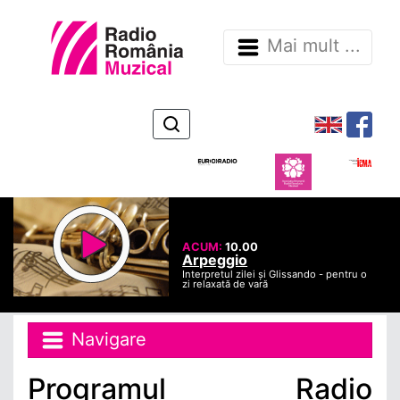
Mai mult ...
ACUM:
10.00
Arpeggio
Interpretul zilei și Glissando - pentru o
zi relaxată de vară
Navigare
Programul Radio