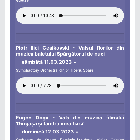
Goetzel
Piotr Ilici Ceaikovski - Valsul florilor din
muzica baletului Spărgătorul de nuci
sâmbătă 11.03.2023
•
Symphactory Orchestra, dirijor Tiberiu Soare
Eugen Doga - Vals din muzica filmului
'Gingașa și tandra mea fiară'
duminică 12.03.2023
•
Orchestra de tineret Rom
ânia-Moldova, dirijor Cristian