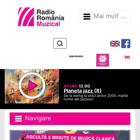
Mai mult ...
ACUM:
12.00
Planeta jazz (R)
De la swing la stilul anilor 2000, marile
nume ale jazzului
Navigare