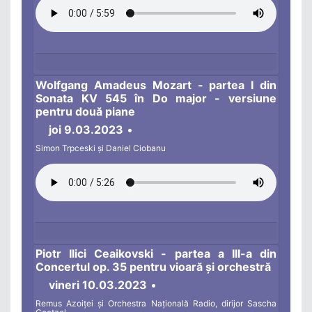
Wolfgang Amadeus Mozart - partea I din
Sonata KV 545 în Do major - versiune
pentru două piane
joi 9.03.2023
•
Simon Trpceski și Daniel Ciobanu
Piotr Ilici Ceaikovski - partea a III-a din
Concertul op. 35 pentru vioară și orchestră
vineri 10.03.2023
•
Remus Azoiței și Orchestra Națională Radio, dirijor Sascha