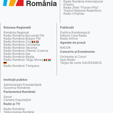
Radio România Internaţional
eTeatru
Radio 3Net "Florian Pitiş"
Teatrul Naţional Radiofonic
Radio Chişinău
Reţeaua Regională
Publicaţii
România Regional
Politica Românească
Radio România Bucureşti FM
Editura Casa Radio
Radio România Braşov FM
Radio Arhive
Radio România Cluj
Agenţie de presă
Radio România Constanţa
Radio România Vacanţa
RADOR
Radio România Oltenia-Craiova
Concerte şi Evenimente
Radio România Iaşi
Radio România Reşiţa
Orchestre şi Coruri
Radio România Târgu Mureş
Sala Radio
Târgul de carte GAUDEAMUS
Radio România Timişoara
Instituţii publice
Administraţia Prezidenţială
Guvernul României
Parlamentul României
Senat
Camera Deputaţilor
Radio şi TV
Radio România
Televiziunea Română