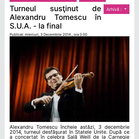
Turneul susţinut de
Arhivă :
Alexandru Tomescu în
S.U.A. - la final
Publicat: miercuri, 3 Decembrie 2014 , ora 0.00
Alexandru Tomescu încheie astăzi, 3 decembrie
2014, turneul desfăşurat în Statele Unite. După ce
a concertat în celebra Sală Weill de la Carnegie