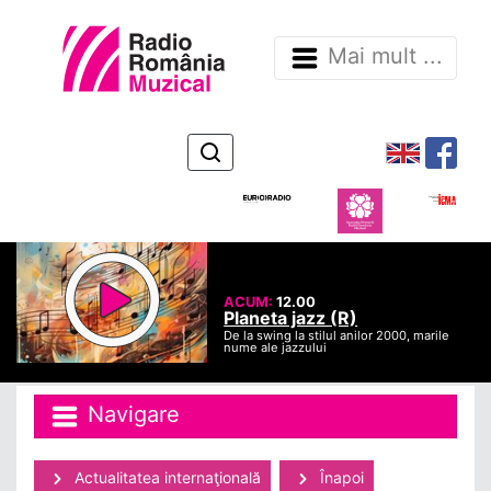
Mai mult ...
ACUM:
12.00
Planeta jazz (R)
De la swing la stilul anilor 2000, marile
nume ale jazzului
Navigare
Actualitatea internaţională
Înapoi