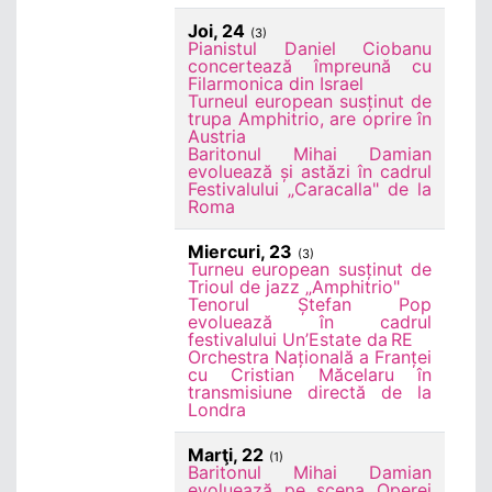
Joi, 24
(3)
Pianistul Daniel Ciobanu
concertează împreună cu
Filarmonica din Israel
Turneul european susținut de
trupa Amphitrio, are oprire în
Austria
Baritonul Mihai Damian
evoluează și astăzi în cadrul
Festivalului „Caracalla" de la
Roma
Miercuri, 23
(3)
Turneu european susținut de
Trioul de jazz „Amphitrio"
Tenorul Ștefan Pop
evoluează în cadrul
festivalului Un’Estate da RE
Orchestra Națională a Franței
cu Cristian Măcelaru în
transmisiune directă de la
Londra
Marţi, 22
(1)
Baritonul Mihai Damian
evoluează pe scena Operei