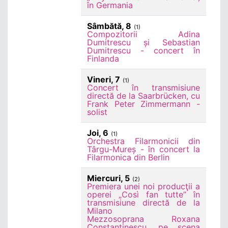
în Germania
Sâmbătă, 8
(1)
Compozitorii Adina
Dumitrescu și Sebastian
Dumitrescu - concert în
Finlanda
Vineri, 7
(1)
Concert în transmisiune
directă de la Saarbrücken, cu
Frank Peter Zimmermann -
solist
Joi, 6
(1)
Orchestra Filarmonicii din
Târgu-Mureș - în concert la
Filarmonica din Berlin
Miercuri, 5
(2)
Premiera unei noi producţii a
operei „Così fan tutte” în
transmisiune directă de la
Milano
Mezzosoprana Roxana
Constantinescu, pe scena