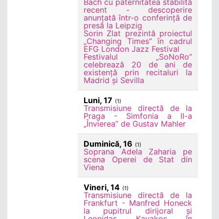
Bach cu paternitatea stabilită
recent - descoperire
anunțată într-o conferință de
presă la Leipzig
Sorin Zlat prezintă proiectul
„Changing Times” în cadrul
EFG London Jazz Festival
Festivalul „SoNoRo”
celebrează 20 de ani de
existență prin recitaluri la
Madrid și Sevilla
Luni, 17
(1)
Transmisiune directă de la
Praga - Simfonia a II-a
„Învierea” de Gustav Mahler
Duminică, 16
(1)
Soprana Adela Zaharia pe
scena Operei de Stat din
Viena
Vineri, 14
(1)
Transmisiune directă de la
Frankfurt - Manfred Honeck
la pupitrul dirijoral și
Leonidas Kavakos în