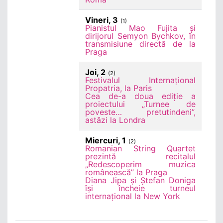
Vineri, 3
(1)
Pianistul Mao Fujita și
dirijorul Semyon Bychkov, în
transmisiune directă de la
Praga
Joi, 2
(2)
Festivalul Internațional
Propatria, la Paris
Cea de-a doua ediție a
proiectului „Turnee de
poveste… pretutindeni”,
astăzi la Londra
Miercuri, 1
(2)
Romanian String Quartet
prezintă recitalul
„Redescoperim muzica
românească” la Praga
Diana Jipa și Ștefan Doniga
își încheie turneul
internațional la New York