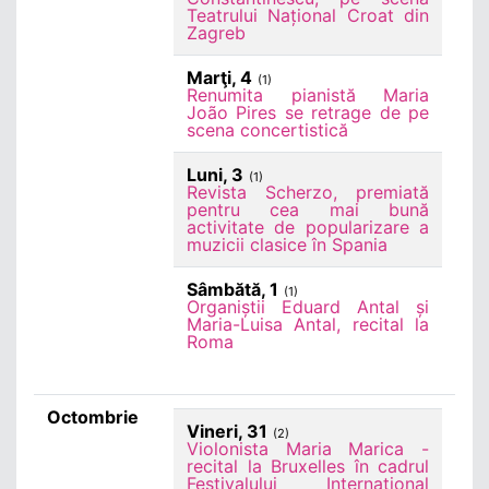
Teatrului Național Croat din
Zagreb
Marţi, 4
(1)
Renumita pianistă Maria
João Pires se retrage de pe
scena concertistică
Luni, 3
(1)
Revista Scherzo, premiată
pentru cea mai bună
activitate de popularizare a
muzicii clasice în Spania
Sâmbătă, 1
(1)
Organiștii Eduard Antal și
Maria-Luisa Antal, recital la
Roma
Octombrie
Vineri, 31
(2)
Violonista Maria Marica -
recital la Bruxelles în cadrul
Festivalului Internațional