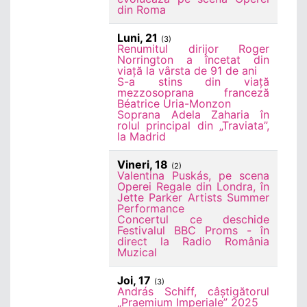
din Roma
Luni, 21
(3)
Renumitul dirijor Roger
Norrington a încetat din
viață la vârsta de 91 de ani
S-a stins din viață
mezzosoprana franceză
Béatrice Uria-Monzon
Soprana Adela Zaharia în
rolul principal din „Traviata”,
la Madrid
Vineri, 18
(2)
Valentina Puskás, pe scena
Operei Regale din Londra, în
Jette Parker Artists Summer
Performance
Concertul ce deschide
Festivalul BBC Proms - în
direct la Radio România
Muzical
Joi, 17
(3)
András Schiff, câștigătorul
„Praemium Imperiale” 2025