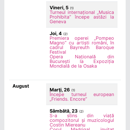
Vineri, 5
(1)
Turneul internațional „Musica
Prohibita” începe astăzi la
Geneva
Joi, 4
(2)
Premiera operei „Pompeo
Magno” cu artiști români, în
cadrul Bayreuth Baroque
Festival
Opera Națională din
București la Expoziția
Mondială de la Osaka
August
Marţi, 26
(1)
Începe turneul european
„Friends. Encore”
Sâmbătă, 23
(2)
S-a stins din viață
compozitorul și muzicologul
Costin Miereanu
Corul Madrigal, invitat