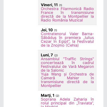
Vineri, 11
(1)
Orchestra Filarmonică Radio
France în transmisiune
directă de la Montpellier la
Radio România Muzical
Joi, 10
(1)
Contratenorul Valer Barna-
Săbăduş în premiera „Iulius
Cezar în Egipt”, la Festivalul
de la Znojmo (Cehia)
Luni, 7
(2)
Ansamblul "Traffic Strings"
concertează în cadrul
Festivalului de Vară Megaron
de la Salonic
Yuja Wang și Orchestra de
Cameră Mahler în
transmisiune directă de la
Montpellier
Marţi, 1
(2)
Soprana Adela Zaharia în
rolul principal din „Traviata”,
la Madrid