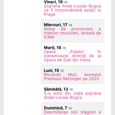
Vineri, 19
(1)
Soprana Anda-Louise Bogza
va fi înmormântată astăzi la
Praga
Miercuri, 17
(1)
Rețea de promovare a
tinerilor muzicieni, lansată de
ICMA
Marţi, 16
(1)
Opera „Fidelio” în
transmisiune directă de la
Opera de Stat din Viena
Luni, 15
(1)
Riccardo Muti, laureatul
Premiului Ratzinger pe 2025
Sâmbătă, 13
(1)
S-a stins din viață soprana
Anda-Louise Bogza
Duminică, 7
(1)
Deschiderea noii stagiuni a