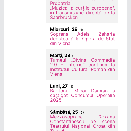
Propatria
„Muzica la curțile europene",
în transmisiune directă de la
Saarbrucken
Miercuri, 29
(1)
Soprana Adela Zaharia
debutează la Opera de Stat
din Viena
Marţi, 28
(1)
Turneul „Divina Commedia
2.0 – Inferno” continuă la
Institutul Cultural Român din
Viena
Luni, 27
(1)
Baritonul Mihai Damian a
câştigat Concursul Operalia
2025
Sâmbătă, 25
(3)
Mezzosoprana Roxana
Constantinescu pe scena
Teatrului Național Croat din
Zagreb