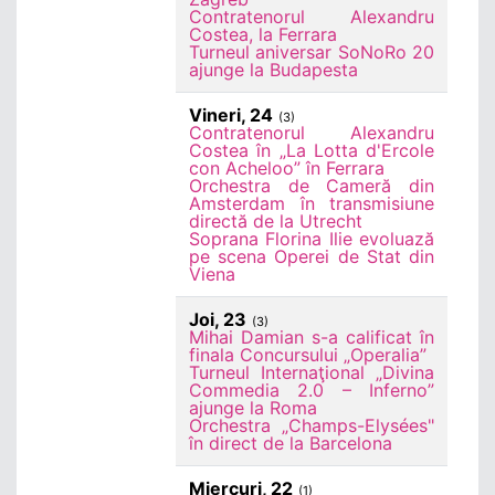
Contratenorul Alexandru
Costea, la Ferrara
Turneul aniversar SoNoRo 20
ajunge la Budapesta
Vineri, 24
(3)
Contratenorul Alexandru
Costea în „La Lotta d'Ercole
con Acheloo” în Ferrara
Orchestra de Cameră din
Amsterdam în transmisiune
directă de la Utrecht
Soprana Florina Ilie evoluază
pe scena Operei de Stat din
Viena
Joi, 23
(3)
Mihai Damian s-a calificat în
finala Concursului „Operalia”
Turneul Internaţional „Divina
Commedia 2.0 – Inferno”
ajunge la Roma
Orchestra „Champs-Elysées"
în direct de la Barcelona
Miercuri, 22
(1)