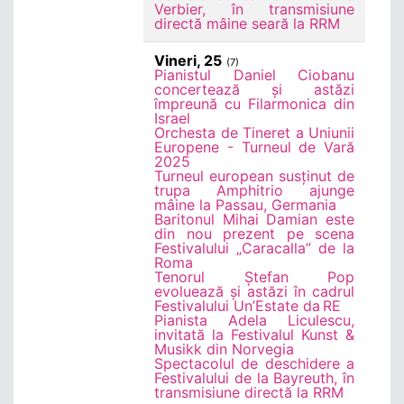
Verbier, în transmisiune
directă mâine seară la RRM
Vineri, 25
(7)
Pianistul Daniel Ciobanu
concertează și astăzi
împreună cu Filarmonica din
Israel
Orchesta de Tineret a Uniunii
Europene - Turneul de Vară
2025
Turneul european susținut de
trupa Amphitrio ajunge
mâine la Passau, Germania
Baritonul Mihai Damian este
din nou prezent pe scena
Festivalului „Caracalla” de la
Roma
Tenorul Ștefan Pop
evoluează și astăzi în cadrul
Festivalului Un’Estate da RE
Pianista Adela Liculescu,
invitată la Festivalul Kunst &
Musikk din Norvegia
Spectacolul de deschidere a
Festivalului de la Bayreuth, în
transmisiune directă la RRM