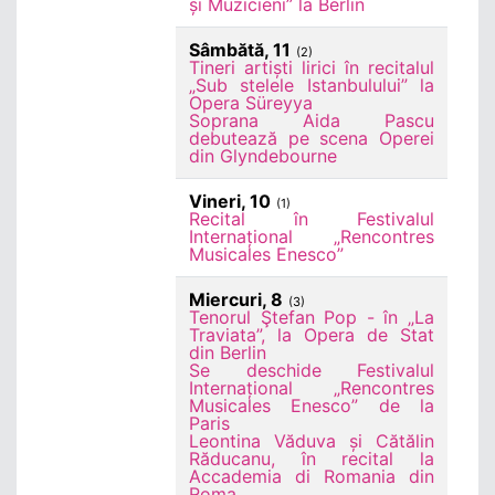
și Muzicieni” la Berlin
Sâmbătă, 11
(2)
Tineri artiști lirici în recitalul
„Sub stelele Istanbulului” la
Opera Süreyya
Soprana Aida Pascu
debutează pe scena Operei
din Glyndebourne
Vineri, 10
(1)
Recital în Festivalul
Internațional „Rencontres
Musicales Enesco”
Miercuri, 8
(3)
Tenorul Ştefan Pop - în „La
Traviata”, la Opera de Stat
din Berlin
Se deschide Festivalul
Internațional „Rencontres
Musicales Enesco” de la
Paris
Leontina Văduva și Cătălin
Răducanu, în recital la
Accademia di Romania din
Roma