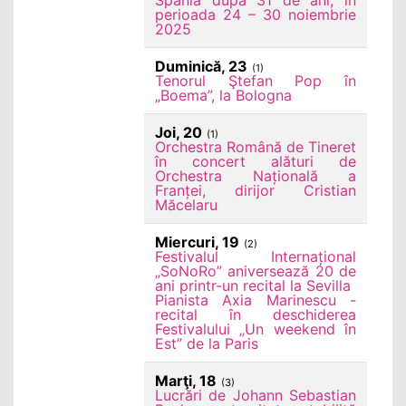
Spania după 31 de ani, în
perioada 24 – 30 noiembrie
2025
Duminică, 23
(1)
Tenorul Ştefan Pop în
„Boema”, la Bologna
Joi, 20
(1)
Orchestra Română de Tineret
în concert alături de
Orchestra Națională a
Franței, dirijor Cristian
Măcelaru
Miercuri, 19
(2)
Festivalul Internațional
„SoNoRo” aniversează 20 de
ani printr-un recital la Sevilla
Pianista Axia Marinescu -
recital în deschiderea
Festivalului „Un weekend în
Est” de la Paris
Marţi, 18
(3)
Lucrări de Johann Sebastian