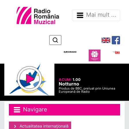
Mai mult ...
ACUM:
1.00
Notturno
Produs de BBC, preluat prin Uniunea
Europeană de Radio
Navigare
Actualitatea internaţională