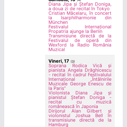
(4)
Diana Jipa și Ștefan Doniga,
a doua zi de recital în Tokyo
Cristian Măcelaru, în concert
la Isarphilharmonie din
München
Festivalul Internațional
Propatria ajunge la Berlin
Transmisiune directă de la
Festivalul de operă din
Wexford la Radio România
Muzical
Vineri, 17
(3)
Soprana Rodica Vică și
pianista Angela Drăghicescu
- recital în cadrul Festivalului
Internațional „Întâlnirile
Muzicale George Enescu de
la Paris”
Violonista Diana Jipa și
pianistul Ștefan Doniga -
recital cu muzică
românească în Japonia
Dirijorul Alan Gilbert și
violonistul Joshua Bell în
transmisiune directă de la
Hamburg