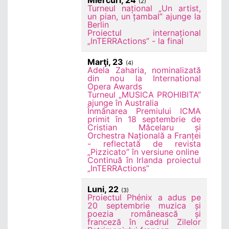
Miercuri, 24
(2)
Turneul național „Un artist,
un pian, un țambal” ajunge la
Berlin
Proiectul internațional
„InTERRActions” - la final
Marţi, 23
(4)
Adela Zaharia, nominalizată
din nou la International
Opera Awards
Turneul „MUSICA PROHIBITA”
ajunge în Australia
Înmânarea Premiului ICMA
primit în 18 septembrie de
Cristian Măcelaru și
Orchestra Națională a Franței
- reflectată de revista
„Pizzicato” în versiune online
Continuă în Irlanda proiectul
„InTERRActions”
Luni, 22
(3)
Proiectul Phénix a adus pe
20 septembrie muzica și
poezia românească și
franceză în cadrul Zilelor