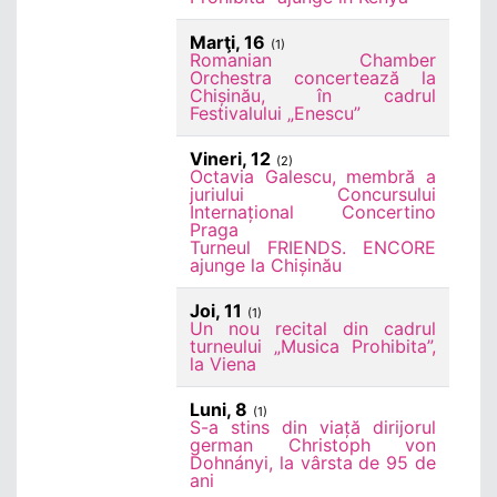
Marţi, 16
(1)
Romanian Chamber
Orchestra concertează la
Chișinău, în cadrul
Festivalului „Enescu”
Vineri, 12
(2)
Octavia Galescu, membră a
juriului Concursului
Internațional Concertino
Praga
Turneul FRIENDS. ENCORE
ajunge la Chișinău
Joi, 11
(1)
Un nou recital din cadrul
turneului „Musica Prohibita”,
la Viena
Luni, 8
(1)
S-a stins din viață dirijorul
german Christoph von
Dohnányi, la vârsta de 95 de
ani