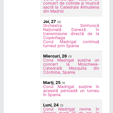
concert de colinde și muzică
sacră la Catedrala Almudena
din Madrid
Joi, 27
(2)
Orchestra Simfonică
Națională Daneză în
transmisiune directă de la
Copenhaga
Corul Madrigal continuă
turneul prin Spania
Miercuri, 26
(1)
Corul Madrigal susține un
concert la Moscheea-
Catedrală Mezquita din
Córdoba, Spania
Marţi, 25
(1)
Corul Madrigal susține în
această perioadă un turneu
în Spania
Luni, 24
(1)
Corul Madrigal revine în