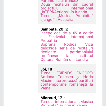
Patrimoniului francez
Două recitaluri din cadrul
proiectului internațional
„InTERRActions”, în Irlanda
Turneul „Musica Prohibita”
ajunge în Australia
Sâmbătă, 20
(2)
Începe cea de-a XV-a ediție
a Festivalul Internațional
Propatria
Soprana Rodica Vică
deschide seria de recitaluri
dedicate patrimoniului
românesc la Institutul
Cultural Român din Londra
Joi, 18
(1)
Turneul FRIENDS. ENCORE:
Adriana Toacsen și Horia
Maxim interpretează partituri
contemporane românești la
Viena
Miercuri, 17
(1)
Turneul internațional „Musica
Prohibita” ajunge în Kenya