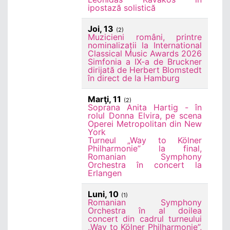
ipostază solistică
Joi, 13
(2)
Muzicieni români, printre
nominalizații la International
Classical Music Awards 2026
Simfonia a IX-a de Bruckner
dirijată de Herbert Blomstedt
în direct de la Hamburg
Marţi, 11
(2)
Soprana Anita Hartig - în
rolul Donna Elvira, pe scena
Operei Metropolitan din New
York
Turneul „Way to Kölner
Philharmonie” la final,
Romanian Symphony
Orchestra în concert la
Erlangen
Luni, 10
(1)
Romanian Symphony
Orchestra în al doilea
concert din cadrul turneului
„Way to Kölner Philharmonie”,