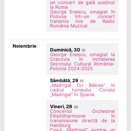
un concert de gală susţinut
la Roma
George Enescu, omagiat în
Polonia într-un concert
transmis live de Radio
România Muzical
Noiembrie
Duminică, 30
(1)
George Enescu, omagiat la
Cracovia în încheierea
Sezonului Cultural România-
Polonia 2024-2025
Sâmbătă, 29
(1)
„Madrigal for Babies” în
cadrul turneului Corului
„Madrigal” în Spania
Vineri, 28
(2)
Concertul Orchestrei
Elbphilharmonie în
transmisiune directă de la
Hamburg
Corul „Madrigal” susține un