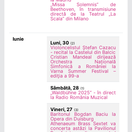
„Missa Solemnis” de
Beethoven, în transmisiune
directă de la Teatrul „La
Scala” din Milano
Iunie
Luni, 30
(2)
Violoncelistul Ștefan Cazacu
- recital la Castelul din Balcic
Cristian Mandeal dirijează
Orchestra Națională
Simfonică a României la
Varna Summer Festival –
ediţia a 99-a
Sâmbătă, 28
(1)
„Waldbühne 2025” - în direct
la Radio România Muzical
Vineri, 27
(3)
Baritonul Bogdan Baciu la
Opera din Duisburg
Athenaeum Brass Sextet va
concerta astăzi la Pavilionul