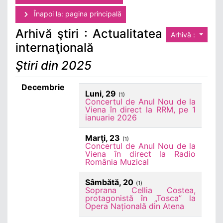
Înapoi la: pagina principală
Arhivă ştiri : Actualitatea
Arhivă :
internaţională
Ştiri din 2025
Decembrie
Luni, 29
(1)
Concertul de Anul Nou de la
Viena în direct la RRM, pe 1
ianuarie 2026
Marţi, 23
(1)
Concertul de Anul Nou de la
Viena în direct la Radio
România Muzical
Sâmbătă, 20
(1)
Soprana Cellia Costea,
protagonistă în „Tosca” la
Opera Națională din Atena