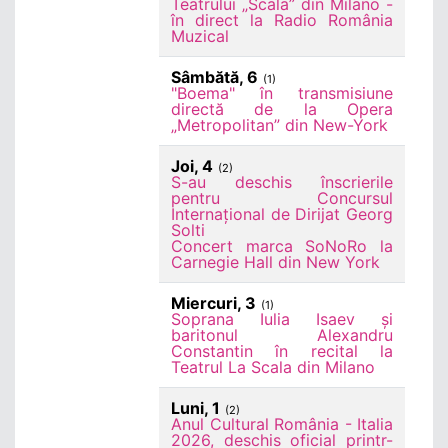
Teatrului „Scala” din Milano -
în direct la Radio România
Muzical
Sâmbătă, 6
(1)
"Boema" în transmisiune
directă de la Opera
„Metropolitan” din New-York
Joi, 4
(2)
S-au deschis înscrierile
pentru Concursul
Internațional de Dirijat Georg
Solti
Concert marca SoNoRo la
Carnegie Hall din New York
Miercuri, 3
(1)
Soprana Iulia Isaev și
baritonul Alexandru
Constantin în recital la
Teatrul La Scala din Milano
Luni, 1
(2)
Anul Cultural România - Italia
2026, deschis oficial printr-