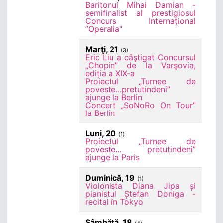
Baritonul Mihai Damian -
semifinalist al prestigiosul
Concurs Internațional
”Operalia"
Marţi, 21
(3)
Eric Liu a câştigat Concursul
„Chopin” de la Varşovia,
ediția a XIX-a
Proiectul „Turnee de
poveste…pretutindeni”
ajunge la Berlin
Concert „SoNoRo On Tour”
la Berlin
Luni, 20
(1)
Proiectul „Turnee de
poveste… pretutindeni”
ajunge la Paris
Duminică, 19
(1)
Violonista Diana Jipa și
pianistul Ștefan Doniga -
recital în Tokyo
Sâmbătă, 18