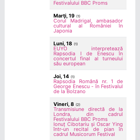
Festivalului BBC Proms
Marţi, 19
(1)
Corul Madrigal, ambasador
cultural al României în
Japonia
Luni, 18
(1)
EUYO interpretează
Rapsodia I de Enescu în
concertul final al turneului
său european
Joi, 14
(1)
Rapsodia Română nr. 1 de
George Enescu - în Festivalul
de la Bolzano
Vineri, 8
(2)
Transmisiune directă de la
Londra, din cadrul
Festivalului BBC Proms
Ionuț Cibotariu și Oscar Ying
într-un recital de pian în
cadrul Musicorum Festival