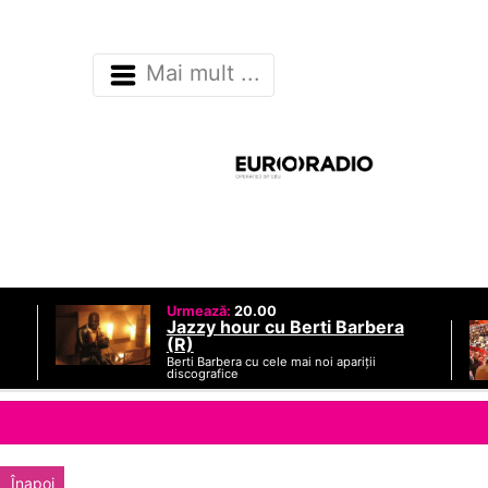
Mai mult ...
Urmează:
20.00
Jazzy hour cu Berti Barbera
(R)
Berti Barbera cu cele mai noi apariții
discografice
Înapoi