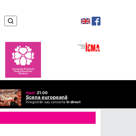
Apoi:
21.00
Scena europeană
Înregistrări sau concerte
în direct