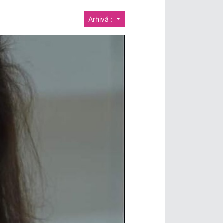
Arhivă :