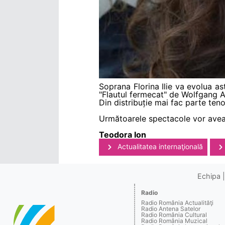
Soprana Florina Ilie va evolua as
"Flautul fermecat" de Wolfgang
Din distribuție mai fac parte tenor
Următoarele spectacole vor avea 
Teodora Ion
Actualitatea internaţională
Echipa
Radio
Radio România Actualităţi
Radio Antena Satelor
Radio România Cultural
Radio România Muzical