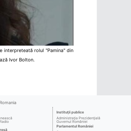
e interpreteată rolul "Pamina" din
ează Ivor Bolton.
o Romania
Instituţii publice
ânească
Administraţia Prezidenţială
 Radio
Guvernul României
Parlamentul României
resă