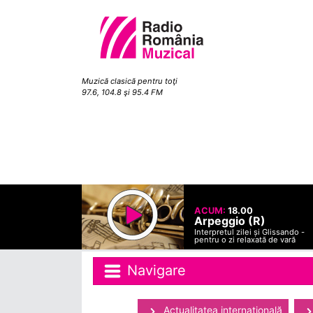
Muzică clasică pentru toţi
97.6, 104.8 şi 95.4 FM
ACUM:
18.00
Arpeggio (R)
Interpretul zilei și Glissando -
pentru o zi relaxată de vară
Navigare
Actualitatea internaţională