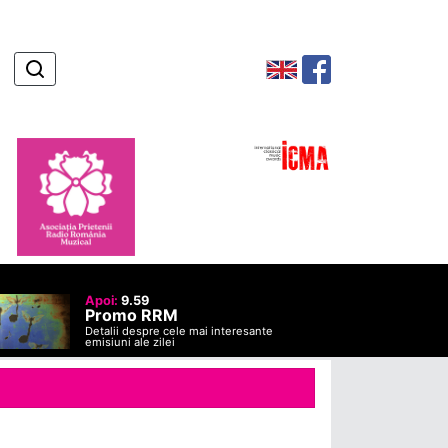
Apoi:
9.59
Promo RRM
Detalii despre cele mai interesante
emisiuni ale zilei