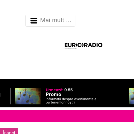
Mai mult ...
Urmează:
9.55
Promo
d
Informaţii despre evenimentele
o
partenerilor noştri
Înapoi