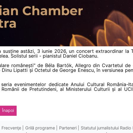
usține astăzi, 3 iunie 2026, un concert extraordinar la
lea. Solistul serii - pianistul Daniel Ciobanu.
lare românești" de Béla Bartók, Allegro din Cvartetul d
de Dinu Lipatti și Octetul de George Enescu, în versiunea 
seria evenimentelor dedicate Anului Cultural România-Ita
 Românii de Pretutindeni, al Ministerului Culturii și al 
Înapoi
Frecvenţe
Grilă programe
Parteneri
Statutul jurnalistului Radi