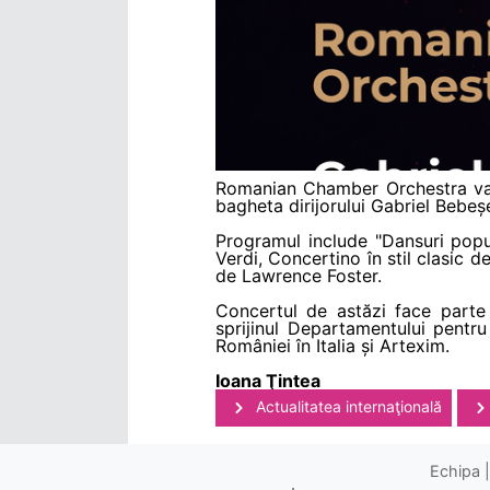
Romanian Chamber Orchestra va s
bagheta dirijorului Gabriel Bebeșe
Programul include "Dansuri popu
Verdi, Concertino în stil clasic 
de Lawrence Foster.
Concertul de astăzi face parte 
sprijinul Departamentului pentru
României în Italia și Artexim.
Ioana Ţintea
Actualitatea internaţională
Echipa