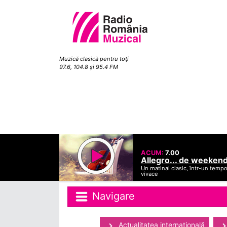
Muzică clasică pentru toţi
97.6, 104.8 şi 95.4 FM
ACUM:
7.00
Allegro... de weeken
Un matinal clasic, într-un temp
vivace
Navigare
Actualitatea internaţională