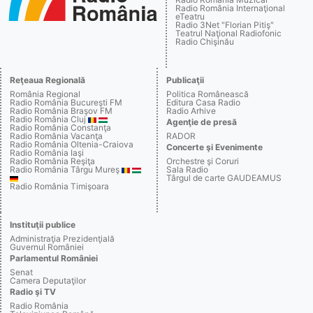
Radio România Internaţional
eTeatru
Radio 3Net "Florian Pitiş"
Teatrul Naţional Radiofonic
Radio Chişinău
Reţeaua Regională
Publicaţii
România Regional
Politica Românească
Radio România Bucureşti FM
Editura Casa Radio
Radio România Braşov FM
Radio Arhive
Radio România Cluj
Agenţie de presă
Radio România Constanţa
Radio România Vacanţa
RADOR
Radio România Oltenia-Craiova
Concerte şi Evenimente
Radio România Iaşi
Radio România Reşiţa
Orchestre şi Coruri
Radio România Târgu Mureş
Sala Radio
Târgul de carte GAUDEAMUS
Radio România Timişoara
Instituţii publice
Administraţia Prezidenţială
Guvernul României
Parlamentul României
Senat
Camera Deputaţilor
Radio şi TV
Radio România