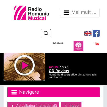
Mai mult ...
ACUM:
16.25
CD Review
Noutăţile discografice din zona clasic,
jazz&more
Navigare
Actualitatea internaţională
Înapoi