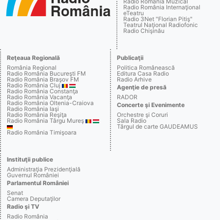
Radio România Muzical
Radio România Internaţional
eTeatru
Radio 3Net "Florian Pitiş"
Teatrul Naţional Radiofonic
Radio Chişinău
Reţeaua Regională
Publicaţii
România Regional
Politica Românească
Radio România Bucureşti FM
Editura Casa Radio
Radio România Braşov FM
Radio Arhive
Radio România Cluj
Agenţie de presă
Radio România Constanţa
Radio România Vacanţa
RADOR
Radio România Oltenia-Craiova
Concerte şi Evenimente
Radio România Iaşi
Radio România Reşiţa
Orchestre şi Coruri
Radio România Târgu Mureş
Sala Radio
Târgul de carte GAUDEAMUS
Radio România Timişoara
Instituţii publice
Administraţia Prezidenţială
Guvernul României
Parlamentul României
Senat
Camera Deputaţilor
Radio şi TV
Radio România