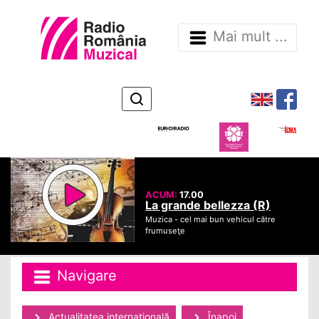
Mai mult ...
ACUM:
17.00
La grande bellezza (R)
Muzica -
cel mai bun vehicul către
frumuseţe
Navigare
Actualitatea internaţională
Înapoi