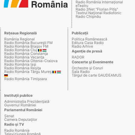
Radio România Internaţional
eTeatru
Radio 3Net "Florian Pitiş"
Teatrul Naţional Radiofonic
Radio Chişinău
Reţeaua Regională
Publicaţii
România Regional
Politica Românească
Radio România Bucureşti FM
Editura Casa Radio
Radio România Braşov FM
Radio Arhive
Radio România Cluj
Agenţie de presă
Radio România Constanţa
Radio România Vacanţa
RADOR
Radio România Oltenia-Craiova
Concerte şi Evenimente
Radio România Iaşi
Radio România Reşiţa
Orchestre şi Coruri
Radio România Târgu Mureş
Sala Radio
Târgul de carte GAUDEAMUS
Radio România Timişoara
Instituţii publice
Administraţia Prezidenţială
Guvernul României
Parlamentul României
Senat
Camera Deputaţilor
Radio şi TV
Radio România
Televiziunea Română