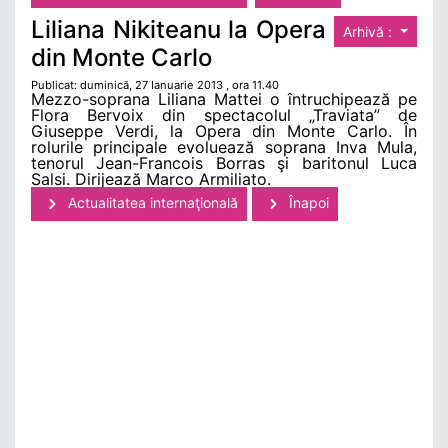
Liliana Nikiteanu la Opera
Arhivă :
din Monte Carlo
Publicat: duminică, 27 Ianuarie 2013 , ora 11.40
Mezzo-soprana Liliana Mattei o întruchipează pe
Flora Bervoix din spectacolul „Traviata” de
Giuseppe Verdi, la Opera din Monte Carlo. În
rolurile principale evoluează soprana Inva Mula,
tenorul Jean-Francois Borras şi baritonul Luca
Salsi. Dirijează Marco Armiliato.
Actualitatea internaţională
Înapoi