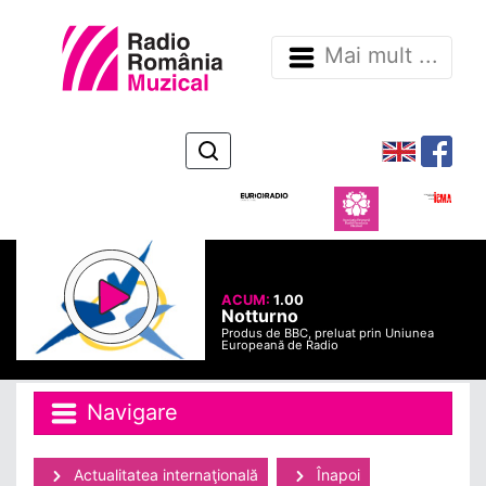
Mai mult ...
ACUM:
1.00
Notturno
Produs de BBC, preluat prin Uniunea
Europeană de Radio
Navigare
Actualitatea internaţională
Înapoi