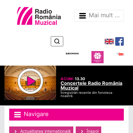
Mai mult ...
ACUM:
13.30
Concertele Radio România
Muzical
Înregistrări recente din fonoteca
noastră
Navigare
Actualitatea internaţională
Înapoi