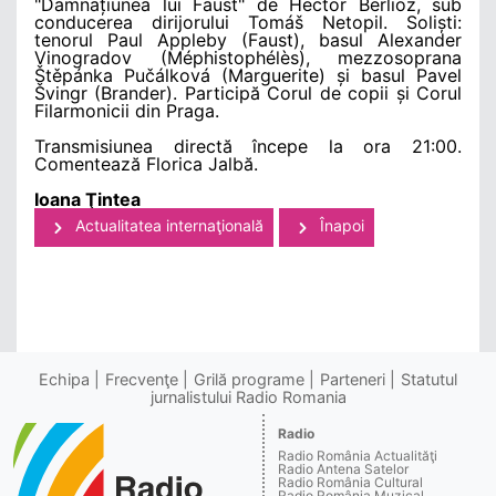
"Damnațiunea lui Faust" de Hector Berlioz, sub
conducerea dirijorului Tomáš Netopil. Soliști:
tenorul Paul Appleby (Faust), basul Alexander
Vinogradov (Méphistophélès), mezzosoprana
Štěpánka Pučálková (Marguerite) și basul Pavel
Švingr (Brander). Participă Corul de copii și Corul
Filarmonicii din Praga.
Transmisiunea directă începe la ora 21:00.
Comentează Florica Jalbă.
Ioana Ţintea
Actualitatea internaţională
Înapoi
Echipa
Frecvenţe
Grilă programe
Parteneri
Statutul
jurnalistului Radio Romania
Radio
Radio România Actualităţi
Radio Antena Satelor
Radio România Cultural
Radio România Muzical