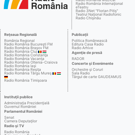
Radio România Internaţional
eTeatru
Radio 3Net "Florian Pitiş"
Teatrul Naţional Radiofonic
Radio Chişinău
Reţeaua Regională
Publicaţii
România Regional
Politica Românească
Radio România Bucureşti FM
Editura Casa Radio
Radio România Braşov FM
Radio Arhive
Radio România Cluj
Agenţie de presă
Radio România Constanţa
Radio România Vacanţa
RADOR
Radio România Oltenia-Craiova
Concerte şi Evenimente
Radio România Iaşi
Radio România Reşiţa
Orchestre şi Coruri
Radio România Târgu Mureş
Sala Radio
Târgul de carte GAUDEAMUS
Radio România Timişoara
Instituţii publice
Administraţia Prezidenţială
Guvernul României
Parlamentul României
Senat
Camera Deputaţilor
Radio şi TV
Radio România