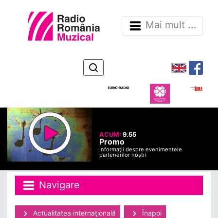
Mai mult ...
ACUM:
9.55
Promo
Informaţii despre evenimentele
partenerilor noştri
Navigare
Actualitatea internaţională
Înapoi