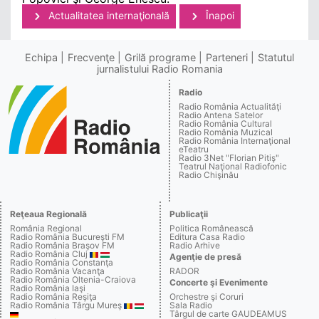
Actualitatea internaţională
Înapoi
Echipa
Frecvenţe
Grilă programe
Parteneri
Statutul
jurnalistului Radio Romania
Radio
Radio România Actualităţi
Radio Antena Satelor
Radio România Cultural
Radio România Muzical
Radio România Internaţional
eTeatru
Radio 3Net "Florian Pitiş"
Teatrul Naţional Radiofonic
Radio Chişinău
Reţeaua Regională
Publicaţii
România Regional
Politica Românească
Radio România Bucureşti FM
Editura Casa Radio
Radio România Braşov FM
Radio Arhive
Radio România Cluj
Agenţie de presă
Radio România Constanţa
Radio România Vacanţa
RADOR
Radio România Oltenia-Craiova
Concerte şi Evenimente
Radio România Iaşi
Radio România Reşiţa
Orchestre şi Coruri
Radio România Târgu Mureş
Sala Radio
Târgul de carte GAUDEAMUS