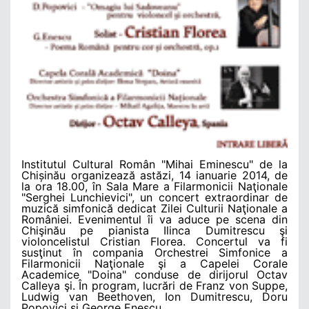
Institutul Cultural Român "Mihai Eminescu" de la
Chișinău organizează astăzi, 14 ianuarie 2014, de
la ora 18.00, în Sala Mare a Filarmonicii Naţionale
"Serghei Lunchievici", un concert extraordinar de
muzică simfonică dedicat Zilei Culturii Naţionale a
României. Evenimentul îi va aduce pe scena din
Chişinău pe pianista Ilinca Dumitrescu şi
violoncelistul Cristian Florea. Concertul va fi
susţinut în compania Orchestrei Simfonice a
Filarmonicii Naţionale şi a Capelei Corale
Academice "Doina" conduse de dirijorul Octav
Calleya şi. În program, lucrări de Franz von Suppe,
Ludwig van Beethoven, Ion Dumitrescu, Doru
Popovici şi George Enescu.