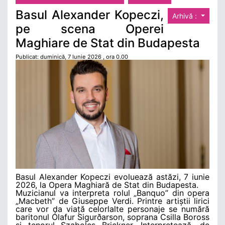
Basul Alexander Kopeczi,
Arhivă :
pe scena Operei
Maghiare de Stat din Budapesta
Publicat: duminică, 7 Iunie 2026 , ora 0.00
Basul Alexander Kopeczi evoluează astăzi, 7 iunie
2026, la Opera Maghiară de Stat din Budapesta.
Muzicianul va interpreta rolul „Banquo” din opera
„Macbeth” de Giuseppe Verdi. Printre artiștii lirici
care vor da viață celorlalte personaje se numără
baritonul Ólafur Sigurðarson, soprana Csilla Boross
și tenorul Szabolcs Brickner. Interpretează, de