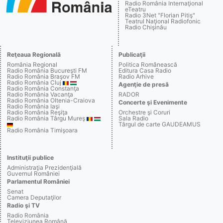
Radio România Internaţional
eTeatru
Radio 3Net "Florian Pitiş"
Teatrul Naţional Radiofonic
Radio Chişinău
Reţeaua Regională
Publicaţii
România Regional
Politica Românească
Radio România Bucureşti FM
Editura Casa Radio
Radio România Braşov FM
Radio Arhive
Radio România Cluj
Agenţie de presă
Radio România Constanţa
Radio România Vacanţa
RADOR
Radio România Oltenia-Craiova
Concerte şi Evenimente
Radio România Iaşi
Radio România Reşiţa
Orchestre şi Coruri
Radio România Târgu Mureş
Sala Radio
Târgul de carte GAUDEAMUS
Radio România Timişoara
Instituţii publice
Administraţia Prezidenţială
Guvernul României
Parlamentul României
Senat
Camera Deputaţilor
Radio şi TV
Radio România
Televiziunea Română