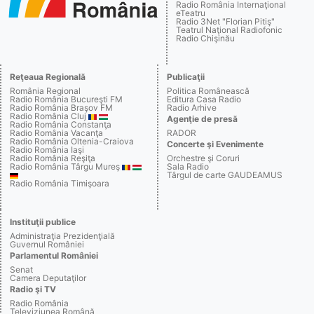
Radio România Internaţional
eTeatru
Radio 3Net "Florian Pitiş"
Teatrul Naţional Radiofonic
Radio Chişinău
Reţeaua Regională
Publicaţii
România Regional
Politica Românească
Radio România Bucureşti FM
Editura Casa Radio
Radio România Braşov FM
Radio Arhive
Radio România Cluj
Agenţie de presă
Radio România Constanţa
Radio România Vacanţa
RADOR
Radio România Oltenia-Craiova
Concerte şi Evenimente
Radio România Iaşi
Radio România Reşiţa
Orchestre şi Coruri
Radio România Târgu Mureş
Sala Radio
Târgul de carte GAUDEAMUS
Radio România Timişoara
Instituţii publice
Administraţia Prezidenţială
Guvernul României
Parlamentul României
Senat
Camera Deputaţilor
Radio şi TV
Radio România
Televiziunea Română