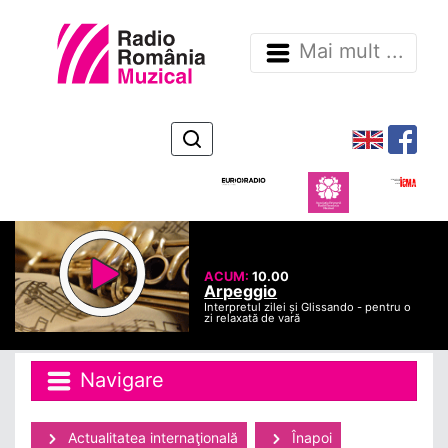
Mai mult ...
ACUM:
10.00
Arpeggio
Interpretul zilei și Glissando - pentru o
zi relaxată de vară
Navigare
Actualitatea internaţională
Înapoi