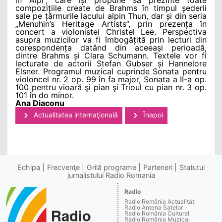
compozițiile create de Brahms în timpul șederii
sale pe țărmurile lacului alpin Thun, dar și din seria
„Menuhin’s Heritage Artists”, prin prezența în
concert a violonistei Christel Lee. Perspectiva
asupra muzicilor va fi îmbogățită prin lecturi din
corespondența datând din aceeași perioadă,
dintre Brahms și Clara Schumann. Textele vor fi
lecturate de actorii Stefan Gubser și Hannelore
Elsner. Programul muzical cuprinde Sonata pentru
violoncel nr. 2 op. 99 în fa major, Sonata a II-a op.
100 pentru vioară şi pian şi Trioul cu pian nr. 3 op.
101 în do minor.
Ana Diaconu
Actualitatea internaţională
Înapoi
Echipa
Frecvenţe
Grilă programe
Parteneri
Statutul
jurnalistului Radio Romania
Radio
Radio România Actualităţi
Radio Antena Satelor
Radio România Cultural
Radio România Muzical