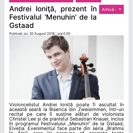
Andrei Ioniţă, prezent în
Arhivă :
Festivalul 'Menuhin' de la
Gstaad
Publicat: joi, 30 August 2018 , ora 0.00
Violoncelistul Andrei Ioniță poate fi ascultat în
această seară la Biserica din Zweisimmen, într-un
recital pe care îl susține alături de violonista
Christel Lee și de pianistul Sebastian Knauer, inclus
în programul Festivalului „Menuhin” de la Gstaad,
Elveția. Evenimentul face parte din seria „Brahms
în Alpi”, care își propune să prezinte toate