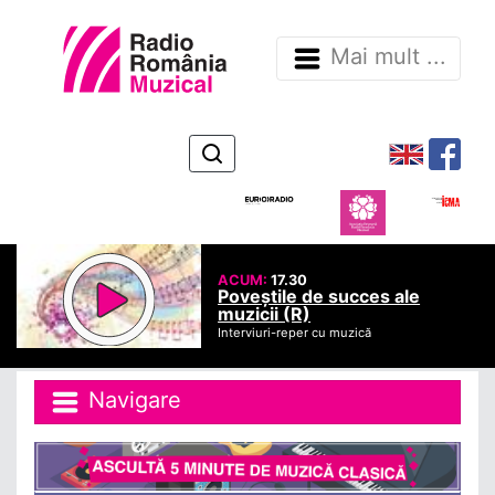
Mai mult ...
ACUM:
17.30
Poveștile de succes ale
muzicii (R)
Interviuri-reper cu muzică
Navigare