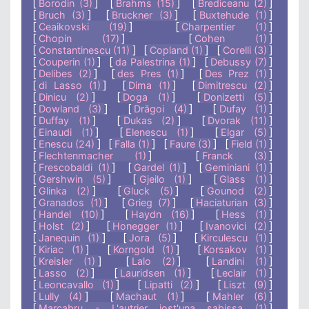
[
]
[
]
[
]
Borodin (3)
Brahms (15)
Brediceanu (2)
[
]
[
]
[
]
Bruch (3)
Bruckner (3)
Buxtehude (1)
[
]
[
]
Ceaikovski (19)
Charpentier (1)
[
]
[
]
Chopin (17)
Cohen (1)
[
]
[
]
[
]
Constantinescu (11)
Copland (1)
Corelli (3)
[
]
[
]
[
]
Couperin (1)
da Palestrina (1)
Debussy (7)
[
]
[
]
[
]
Delibes (2)
des Pres (1)
Des Prez (1)
[
]
[
]
[
]
di Lasso (1)
Dima (1)
Dimitrescu (2)
[
]
[
]
[
]
Dinicu (2)
Doga (1)
Donizetti (5)
[
]
[
]
[
]
Dowland (3)
Drăgoi (4)
Dufay (1)
[
]
[
]
[
]
Duffay (1)
Dukas (2)
Dvorak (11)
[
]
[
]
[
]
Einaudi (1)
Elenescu (1)
Elgar (5)
[
]
[
]
[
]
[
]
Enescu (24)
Falla (1)
Faure (3)
Field (1)
[
]
[
]
Flechtenmacher (1)
Franck (3)
[
]
[
]
[
]
Frescobaldi (1)
Gardel (1)
Geminiani (1)
[
]
[
]
[
]
Gershwin (5)
Gjeilo (1)
Glass (1)
[
]
[
]
[
]
Glinka (2)
Gluck (5)
Gounod (2)
[
]
[
]
[
]
Granados (1)
Grieg (7)
Haciaturian (3)
[
]
[
]
[
]
Handel (10)
Haydn (16)
Hess (1)
[
]
[
]
[
]
Holst (2)
Honegger (1)
Ivanovici (2)
[
]
[
]
[
]
Janequin (1)
Jora (5)
Kirculescu (1)
[
]
[
]
[
]
Kiriac (1)
Korngold (1)
Korsakov (1)
[
]
[
]
[
]
Kreisler (1)
Lalo (2)
Landini (1)
[
]
[
]
[
]
Lasso (2)
Lauridsen (1)
Leclair (1)
[
]
[
]
[
]
Leoncavallo (1)
Lipatti (2)
Liszt (9)
[
]
[
]
[
]
Lully (4)
Machaut (1)
Mahler (6)
[
]
Marcabru - L'autrier jost'una sabissa (1)