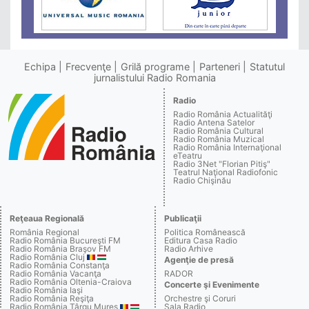
Echipa
Frecvenţe
Grilă programe
Parteneri
Statutul
jurnalistului Radio Romania
Radio
Radio România Actualităţi
Radio Antena Satelor
Radio România Cultural
Radio România Muzical
Radio România Internaţional
eTeatru
Radio 3Net "Florian Pitiş"
Teatrul Naţional Radiofonic
Radio Chişinău
Reţeaua Regională
Publicaţii
România Regional
Politica Românească
Radio România Bucureşti FM
Editura Casa Radio
Radio România Braşov FM
Radio Arhive
Radio România Cluj
Agenţie de presă
Radio România Constanţa
Radio România Vacanţa
RADOR
Radio România Oltenia-Craiova
Concerte şi Evenimente
Radio România Iaşi
Radio România Reşiţa
Orchestre şi Coruri
Radio România Târgu Mureş
Sala Radio