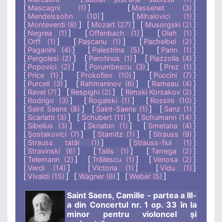
[
]
[
]
Mascagni (1)
Massenet (3)
[
]
[
]
Mendelssohn (10)
Mihalovici (1)
[
]
[
]
[
]
Monteverdi (8)
Mozart (27)
Musorgski (2)
[
]
[
]
[
]
Negrea (1)
Offenbach (1)
Olah (1)
[
]
[
]
[
]
Orff (1)
Pașcanu (1)
Pachelbel (2)
[
]
[
]
[
]
Paganini (4)
Palestrina (5)
Pann (1)
[
]
[
]
[
]
Pergolesi (2)
Perotinus (1)
Piazzolla (4)
[
]
[
]
[
]
Popovici (2)
Porumbescu (3)
Prez (1)
[
]
[
]
[
]
Price (1)
Prokofiev (10)
Puccini (7)
[
]
[
]
[
]
Purcell (3)
Rahmaninov (6)
Rameau (4)
[
]
[
]
[
]
Ravel (7)
Respighi (2)
Rimski Korsakov (2)
[
]
[
]
[
]
Rodrigo (3)
Rogalski (1)
Rossini (10)
[
]
[
]
[
]
Saint Saens (8)
Saint-Saens (1)
Sanz (1)
[
]
[
]
[
]
Scarlatti (3)
Schubert (11)
Schumann (14)
[
]
[
]
[
]
Sibelius (3)
Skriabin (1)
Smetana (4)
[
]
[
]
[
]
Şostakovici (7)
Stamitz (1)
Strauss (9)
[
]
[
]
Strauss tatăl (1)
Strauss-fiul (1)
[
]
[
]
[
]
Stravinski (6)
Tallis (1)
Tarrega (2)
[
]
[
]
[
]
Telemann (2)
Trăilescu (1)
Venosa (2)
[
]
[
]
[
]
Verdi (14)
Victoria (1)
Vidu (1)
[
]
[
]
[
]
Vivaldi (15)
Wagner (6)
Weber (5)
Saint Saens, Camille - partea a III-
a din Concertul nr. 1 op. 33 în la
minor pentru violoncel și