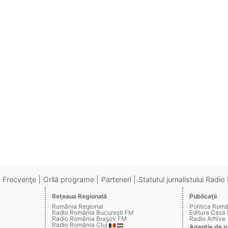
Frecvenţe
Grilă programe
Parteneri
Statutul jurnalistului Radi
Reţeaua Regională
Publicaţii
România Regional
Politica Rom
Radio România Bucureşti FM
Editura Casa
Radio România Braşov FM
Radio Arhive
Radio România Cluj
Agenţie de p