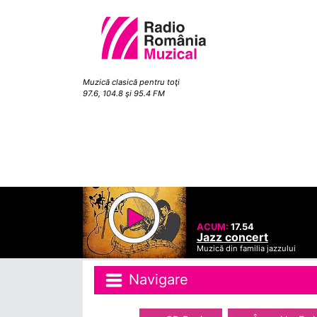
Muzică clasică pentru toţi
97.6, 104.8 şi 95.4 FM
ACUM:
17.54
Jazz concert
Muzică din familia jazzului
Navigare