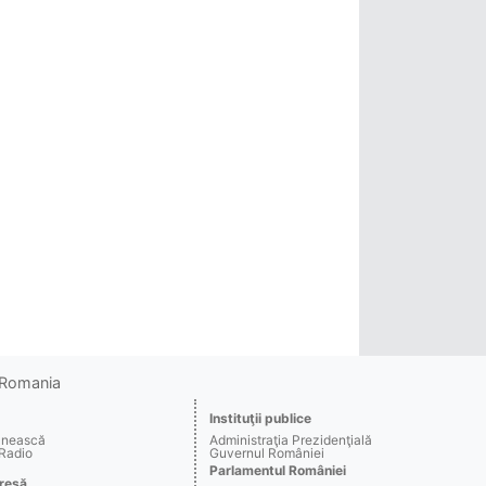
o Romania
Instituţii publice
ânească
Administraţia Prezidenţială
 Radio
Guvernul României
Parlamentul României
resă