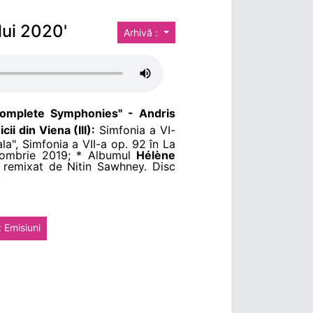
lui 2020'
Arhivă :
omplete Symphonies" - Andris
ii din Viena (III):
Simfonia a VI-
la", Simfonia a VII-a op. 92 în La
ctombrie 2019; * Albumul
Hélène
-
remixat de Nitin Sawhney. Disc
.
: Emisiuni