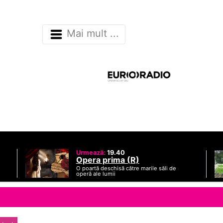
Mai mult ...
Urmează:
19.40
Opera prima (R)
O poartă deschisă către marile săli de
operă ale lumii