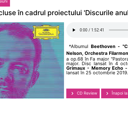
siuni
cluse în cadrul proiectului 'Discurile anu
*Albumul
Beethoven - "C
Nelson, Orchestra Filarmonic
a op.68 în Fa major "Pastora
major. Disc lansat în 4 o
Grimaux - Memory Echo 
lansat în 25 octombrie 2019
CD Review
Înapoi la