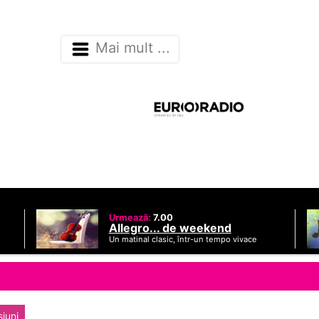
Mai mult ...
Urmează:
7.00
Allegro... de weekend
Un matinal clasic, într-un tempo vivace
siuni