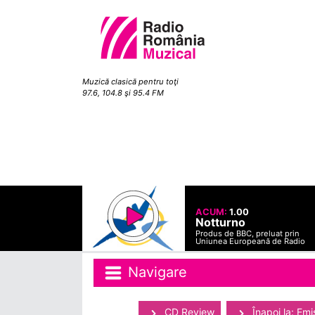
Muzică clasică pentru toţi
97.6, 104.8 şi 95.4 FM
ACUM:
1.00
Notturno
Produs de BBC, preluat prin
Uniunea Europeană de Radio
Navigare
CD Review
Înapoi la: Emi