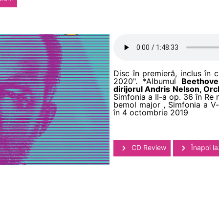
Disc în premieră, inclus în c
2020". *Albumul
Beethove
dirijorul Andris Nelson, Orch
Simfonia a II-a op. 36 în Re 
bemol major , Simfonia a V-
în 4 octombrie 2019
CD Review
Înapoi la