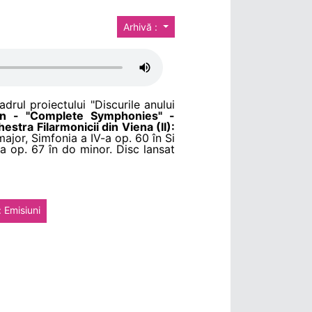
Arhivă :
adrul proiectului "Discurile anului
n - "Complete Symphonies" -
estra Filarmonicii din Viena (II):
major, Simfonia a IV-a op. 60 în Si
a op. 67 în do minor. Disc lansat
: Emisiuni