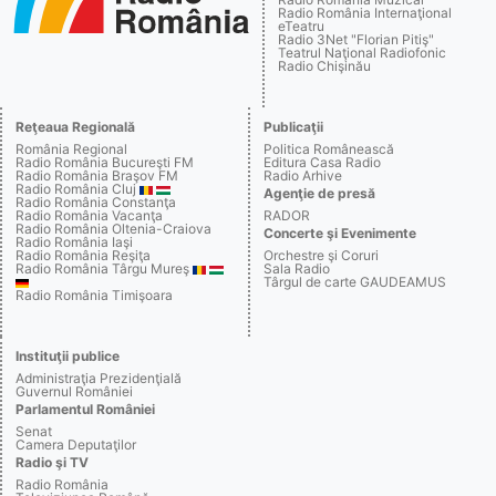
Radio România Internaţional
eTeatru
Radio 3Net "Florian Pitiş"
Teatrul Naţional Radiofonic
Radio Chişinău
Reţeaua Regională
Publicaţii
România Regional
Politica Românească
Radio România Bucureşti FM
Editura Casa Radio
Radio România Braşov FM
Radio Arhive
Radio România Cluj
Agenţie de presă
Radio România Constanţa
Radio România Vacanţa
RADOR
Radio România Oltenia-Craiova
Concerte şi Evenimente
Radio România Iaşi
Radio România Reşiţa
Orchestre şi Coruri
Radio România Târgu Mureş
Sala Radio
Târgul de carte GAUDEAMUS
Radio România Timişoara
Instituţii publice
Administraţia Prezidenţială
Guvernul României
Parlamentul României
Senat
Camera Deputaţilor
Radio şi TV
Radio România