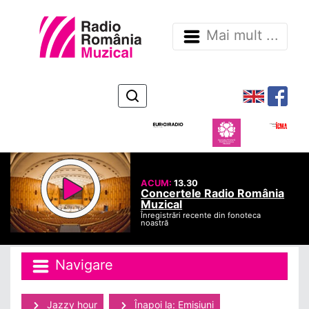
Mai mult ...
ACUM:
13.30
Concertele Radio România
Muzical
Înregistrări recente din fonoteca
noastră
Navigare
Jazzy hour
Înapoi la: Emisiuni