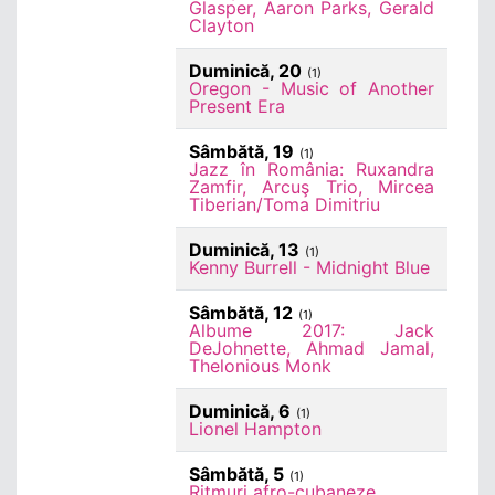
Glasper, Aaron Parks, Gerald
Clayton
Duminică, 20
(1)
Oregon - Music of Another
Present Era
Sâmbătă, 19
(1)
Jazz în România: Ruxandra
Zamfir, Arcuş Trio, Mircea
Tiberian/Toma Dimitriu
Duminică, 13
(1)
Kenny Burrell - Midnight Blue
Sâmbătă, 12
(1)
Albume 2017: Jack
DeJohnette, Ahmad Jamal,
Thelonious Monk
Duminică, 6
(1)
Lionel Hampton
Sâmbătă, 5
(1)
Ritmuri afro-cubaneze