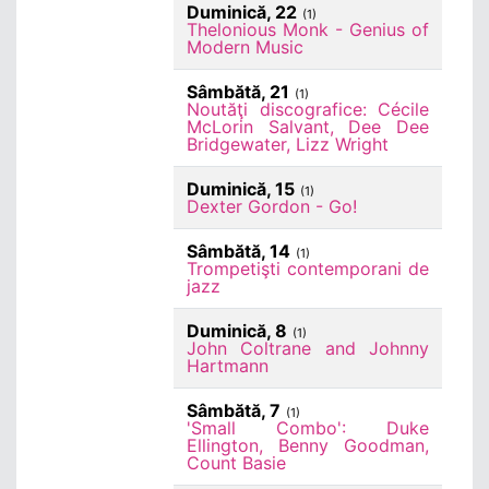
Duminică, 22
(1)
Thelonious Monk - Genius of
Modern Music
Sâmbătă, 21
(1)
Noutăţi discografice: Cécile
McLorin Salvant, Dee Dee
Bridgewater, Lizz Wright
Duminică, 15
(1)
Dexter Gordon - Go!
Sâmbătă, 14
(1)
Trompetişti contemporani de
jazz
Duminică, 8
(1)
John Coltrane and Johnny
Hartmann
Sâmbătă, 7
(1)
'Small Combo': Duke
Ellington, Benny Goodman,
Count Basie