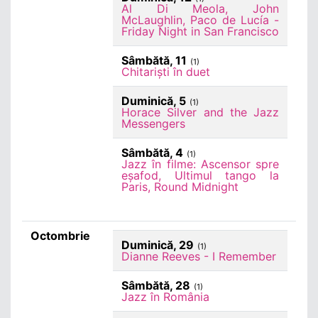
Al Di Meola, John
McLaughlin, Paco de Lucía -
Friday Night in San Francisco
Sâmbătă, 11
(1)
Chitariști în duet
Duminică, 5
(1)
Horace Silver and the Jazz
Messengers
Sâmbătă, 4
(1)
Jazz în filme: Ascensor spre
eșafod, Ultimul tango la
Paris, Round Midnight
Octombrie
Duminică, 29
(1)
Dianne Reeves - I Remember
Sâmbătă, 28
(1)
Jazz în România