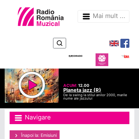
Mai mult ...
ACUM:
12.00
Planeta jazz (R)
De la swing la stilul anilor 2000, marile
nume ale jazzului
Navigare
Înapoi la: Emisiuni