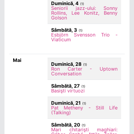
Duminică, 4
(1)
Seniorii jazz-ului: Sonny
Rollins, Lee Konitz, Benny
Golson
Sâmbătă, 3
(1)
Esbjörn Svensson Trio -
Viaticum
Mai
Duminică, 28
(1)
Ron Carter - Uptown
Conversation
Sâmbătă, 27
(1)
Basişti virtuozi
Duminică, 21
(1)
Pat Metheny - Still Life
(Talking)
Sâmbătă, 20
(1)
Mari chitarişti maghiari: