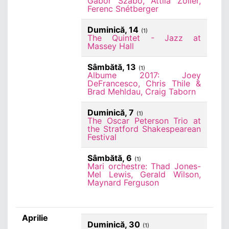
Gábor Szabó, Attila Zoller,
Ferenc Snétberger
Duminică, 14
(1)
The Quintet - Jazz at
Massey Hall
Sâmbătă, 13
(1)
Albume 2017: Joey
DeFrancesco, Chris Thile &
Brad Mehldau, Craig Taborn
Duminică, 7
(1)
The Oscar Peterson Trio at
the Stratford Shakespearean
Festival
Sâmbătă, 6
(1)
Mari orchestre: Thad Jones-
Mel Lewis, Gerald Wilson,
Maynard Ferguson
Aprilie
Duminică, 30
(1)