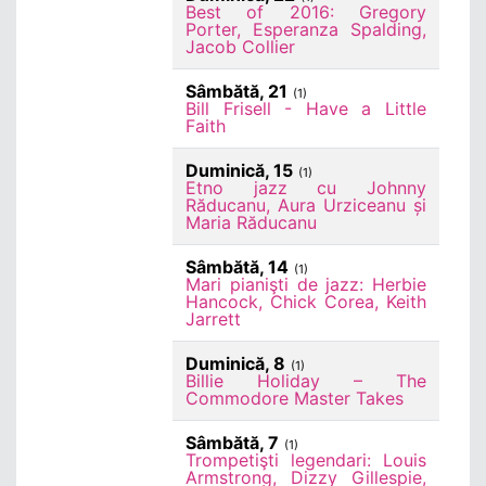
Best of 2016: Gregory
Porter, Esperanza Spalding,
Jacob Collier
Sâmbătă, 21
(1)
Bill Frisell - Have a Little
Faith
Duminică, 15
(1)
Etno jazz cu Johnny
Răducanu, Aura Urziceanu și
Maria Răducanu
Sâmbătă, 14
(1)
Mari pianişti de jazz: Herbie
Hancock, Chick Corea, Keith
Jarrett
Duminică, 8
(1)
Billie Holiday – The
Commodore Master Takes
Sâmbătă, 7
(1)
Trompetişti legendari: Louis
Armstrong, Dizzy Gillespie,