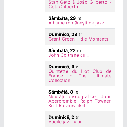
Stan Getz & João Gilberto -
Getz/Gilberto
Sâmbătă, 29
(1)
Albume româneşti de jazz
Duminică, 23
(1)
Grant Green - Idle Moments
Sâmbătă, 22
(1)
John Coltrane cu...
Duminică, 9
(1)
Quintette du Hot Club de
France - The Ultimate
Collection
Sâmbătă, 8
(1)
Noutăţi discografice: John
Abercrombie, Ralph Towner,
Kurt Rosenwinkel
Duminică, 2
(1)
Vocile jazz-ului