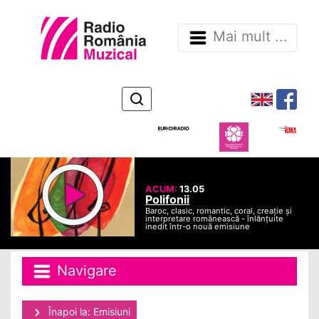
Mai mult ...
ACUM:
13.05
Polifonii
Baroc, clasic, romantic, coral, creație și
interpretare românească - înlănțuite
inedit într-o nouă emisiune
Navigare
Înapoi la: Emisiuni