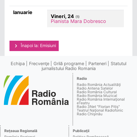
Ianuarie
Vineri, 24
(1)
Pianista Mara Dobresco
Înapoi la: Emisiuni
Echipa
Frecvenţe
Grilă programe
Parteneri
Statutul
jurnalistului Radio Romania
Radio
Radio România Actualităţi
Radio Antena Satelor
Radio România Cultural
Radio România Muzical
Radio România Internaţional
eTeatru
Radio 3Net "Florian Pitiş"
Teatrul Naţional Radiofonic
Radio Chişinău
Reţeaua Regională
Publicaţii
România Regional
Politica Românească