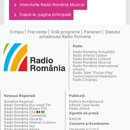
Interviurile Radio România Muzical
Înapoi la: pagina principală
Echipa
Frecvenţe
Grilă programe
Parteneri
Statutul
jurnalistului Radio Romania
Radio
Radio România Actualităţi
Radio Antena Satelor
Radio România Cultural
Radio România Muzical
Radio România Internaţional
eTeatru
Radio 3Net "Florian Pitiş"
Teatrul Naţional Radiofonic
Radio Chişinău
Reţeaua Regională
Publicaţii
România Regional
Politica Românească
Radio România Bucureşti FM
Editura Casa Radio
Radio România Braşov FM
Radio Arhive
Radio România Cluj
Agenţie de presă
Radio România Constanţa
Radio România Vacanţa
RADOR
Radio România Oltenia-Craiova
Concerte şi Evenimente
Radio România Iaşi
Radio România Reşiţa
Orchestre şi Coruri