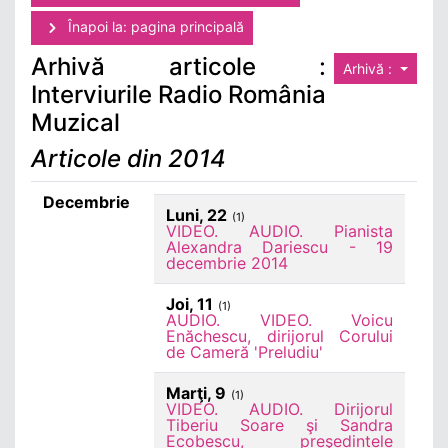
Înapoi la: pagina principală
Arhivă articole :
Arhivă :
Interviurile Radio România
Muzical
Articole din 2014
Decembrie
Luni, 22
(1)
VIDEO. AUDIO. Pianista
Alexandra Dariescu - 19
decembrie 2014
Joi, 11
(1)
AUDIO. VIDEO. Voicu
Enăchescu, dirijorul Corului
de Cameră 'Preludiu'
Marţi, 9
(1)
VIDEO. AUDIO. Dirijorul
Tiberiu Soare şi Sandra
Ecobescu, preşedintele