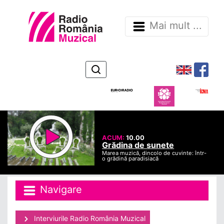
Mai mult ...
ACUM:
10.00
Grădina de sunete
Marea muzică, dincolo de cuvinte: într-
o grădină paradisiacă
Navigare
Interviurile Radio România Muzical