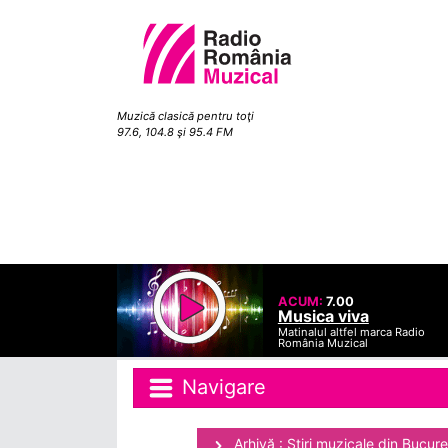
Muzică clasică pentru toţi
97.6, 104.8 şi 95.4 FM
ACUM:
7.00
Musica viva
Matinalul altfel marca Radio
România Muzical
Navigare
Arhivă : Ştiri muzicale din Bucure