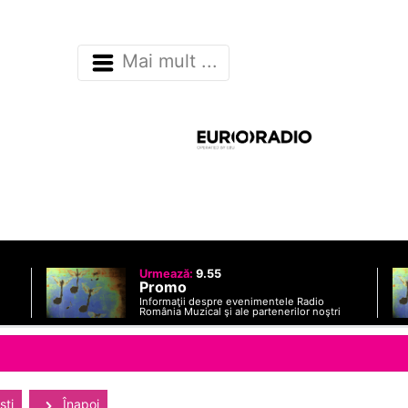
Mai mult ...
Urmează:
9.55
Promo
Informaţii despre evenimentele Radio
România Muzical şi ale partenerilor noştri
sti
Înapoi