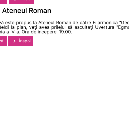
a Ateneul Roman
ă este propus la Ateneul Roman de către Filarmonica "Geo
eldi la pian, veţi avea prilejul să ascultaţi Uvertura "Eg
ia a IV-a. Ora de incepere, 19.00.
sti
Înapoi