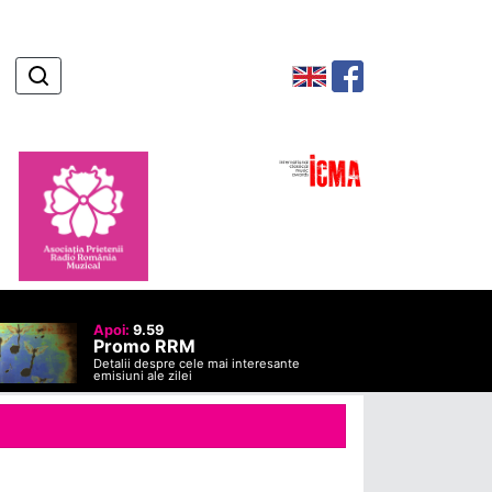
Apoi:
9.59
Promo RRM
Detalii despre cele mai interesante
emisiuni ale zilei