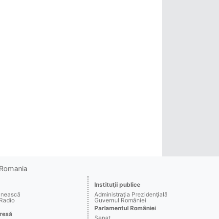
o Romania
Instituţii publice
ânească
Administraţia Prezidenţială
 Radio
Guvernul României
Parlamentul României
resă
Senat