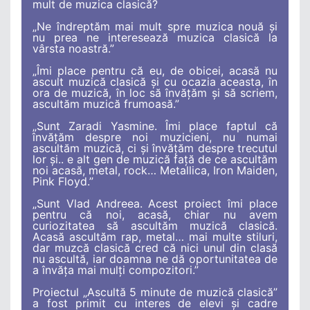
mult de muzica clasică?
„Ne îndreptăm mai mult spre muzica nouă şi
nu prea ne interesează muzica clasică la
vârsta noastră.”
„Îmi place pentru că eu, de obicei, acasă nu
ascult muzică clasică şi cu ocazia aceasta, în
ora de muzică, în loc să învăţăm şi să scriem,
ascultăm muzică frumoasă.”
„Sunt Zaradi Yasmine. Îmi place faptul că
învăţăm despre noi muzicieni, nu numai
ascultăm muzică, ci şi învăţăm despre trecutul
lor şi.. e alt gen de muzică faţă de ce ascultăm
noi acasă, metal, rock… Metallica, Iron Maiden,
Pink Floyd.”
„Sunt Vlad Andreea. Acest proiect îmi place
pentru că noi, acasă, chiar nu avem
curiozitatea să ascultăm muzică clasică.
Acasă ascultăm rap, metal… mai multe stiluri,
dar muzcă clasică cred că nici unul din clasă
nu ascultă, iar doamna ne dă oportunitatea de
a învăţa mai mulţi compozitori.”
Proiectul „Ascultă 5 minute de muzică clasică”
a fost primit cu interes de elevi şi cadre