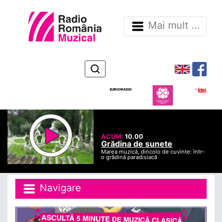
Mai mult ...
ACUM:
10.00
Grădina de sunete
Marea muzică, dincolo de cuvinte: într-
o grădină paradisiacă
Navigare