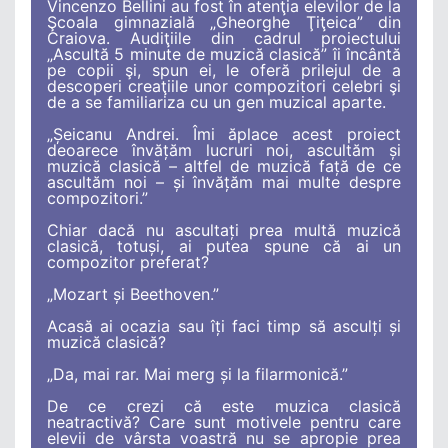
Vincenzo Bellini au fost în atenţia elevilor de la
Şcoala gimnazială „Gheorghe Ţiţeica” din
Craiova. Audiţiile din cadrul proiectului
„Ascultă 5 minute de muzică clasică” îi încântă
pe copii şi, spun ei, le oferă prilejul de a
descoperi creaţiile unor compozitori celebri şi
de a se familiariza cu un gen muzical aparte.
„Şeicanu Andrei. Îmi ăplace acest proiect
deoarece învăţăm lucruri noi, ascultăm şi
muzică clasică – altfel de muzică faţă de ce
ascultăm noi – şi învăţăm mai multe despre
compozitori.”
Chiar dacă nu ascultaţi prea multă muzică
clasică, totuşi, ai putea spune că ai un
compozitor preferat?
„Mozart şi Beethoven.”
Acasă ai ocazia sau îţi faci timp să asculţi şi
muzică clasică?
„Da, mai rar. Mai merg şi la filarmonică.”
De ce crezi că este muzica clasică
neatractivă? Care sunt motivele pentru care
elevii de vârsta voastră nu se apropie prea