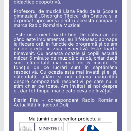
didactice deopotrivă.
Profesorul de muzică Liana Radu de la Şcoala
gimnazială „Gheorghe Ţiţeica” din Craiova şi-a
exprimat aprecierea pentru această campanie
marca Radio România Muzical.
„Este un proiect foarte bun. De câţiva ani de
când este implementat, eu îl folosesc aproape
la fiecare oră, în funcţie de programă şi ce am
eu de predat în ziua respectivă. Este foarte
binevenit. Cu această ocazie şi copiii ascultă
măcar 5 minute de muzică clasică, chiar dacă
sunt câteodată mai mult de 5 minute, în
foncţie de ce lucrări sunt în săptămâna
respectivă. Cu ocazia asta mai învaţă şi ei şi,
câteodată, aflăm şi noi câteva curiozităţi
despre compozitorii respectivi pe care nu le
ştim chiar pe toate. Am învăţat şi noi despre
ei, dar tot timpul mai e câte ceva de învăţat.”
Florin Firu
- corespondent Radio România
Actualități în județul Dolj
Mulţumiri partenerilor proiectului: