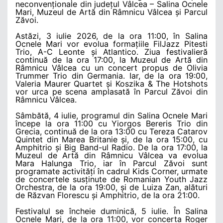
neconvenționale din județul Vâlcea – Salina Ocnele
Mari, Muzeul de Artă din Râmnicu Vâlcea și Parcul
Zăvoi.
Astăzi, 3 iulie 2026, de la ora 11:00, în Salina
Ocnele Mari vor evolua formațiile FilJazz Pitesti
Trio, A-C Leonte și Atlantico. Ziua festivalieră
continuă de la ora 17:00, la Muzeul de Artă din
Râmnicu Vâlcea cu un concert propus de Olivia
Trummer Trio din Germania. Iar, de la ora 19:00,
Valeria Maurer Quartet și Koszika & The Hotshots
vor urca pe scena amplasată în Parcul Zăvoi din
Râmnicu Vâlcea.
Sâmbătă, 4 iulie, programul din Salina Ocnele Mari
începe la ora 11:00 cu Yiorgos Bereris Trio din
Grecia, continuă de la ora 13:00 cu Tereza Catarov
Quintet din Marea Britanie și, de la ora 15:00, cu
Amphitrio și Big Band-ul Radio. De la ora 17:00, la
Muzeul de Artă din Râmnicu Vâlcea va evolua
Mara Halunga Trio, iar în Parcul Zăvoi sunt
programate activități în cadrul Kids Corner, urmate
de concertele susținute de Romanian Youth Jazz
Orchestra, de la ora 19:00, și de Luiza Zan, alături
de Răzvan Florescu și Amphitrio, de la ora 21:00.
Festivalul se încheie duminică, 5 iulie. În Salina
Ocnele Mari, de la ora 11:00, vor concerta Roger