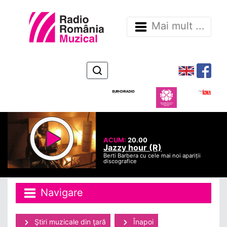
Mai mult ...
ACUM:
20.00
Jazzy hour (R)
Berti Barbera cu cele mai noi apariții
discografice
Navigare
Ştiri muzicale din ţară
Înapoi