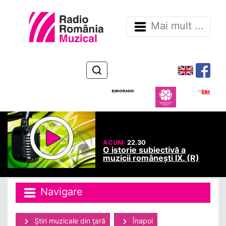
Mai mult ...
ACUM:
22.30
O istorie subiectivă a
muzicii românești IX. (R)
Navigare
Ştiri muzicale din ţară
Înapoi