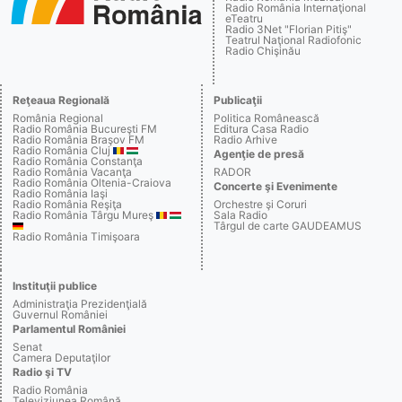
Radio România Internaţional
eTeatru
Radio 3Net "Florian Pitiş"
Teatrul Naţional Radiofonic
Radio Chişinău
Reţeaua Regională
Publicaţii
România Regional
Politica Românească
Radio România Bucureşti FM
Editura Casa Radio
Radio România Braşov FM
Radio Arhive
Radio România Cluj
Agenţie de presă
Radio România Constanţa
Radio România Vacanţa
RADOR
Radio România Oltenia-Craiova
Concerte şi Evenimente
Radio România Iaşi
Radio România Reşiţa
Orchestre şi Coruri
Radio România Târgu Mureş
Sala Radio
Târgul de carte GAUDEAMUS
Radio România Timişoara
Instituţii publice
Administraţia Prezidenţială
Guvernul României
Parlamentul României
Senat
Camera Deputaţilor
Radio şi TV
Radio România
Televiziunea Română