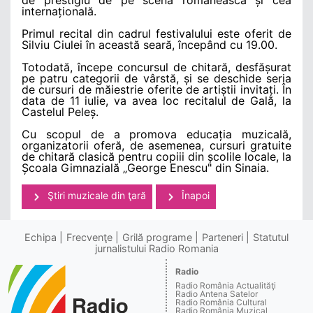
de prestigiu de pe scena românească și cea
internațională.
Primul recital din cadrul festivalului este oferit de
Silviu Ciulei în această seară, începând cu 19.00.
Totodată, începe concursul de chitară, desfășurat
pe patru categorii de vârstă, și se deschide seria
de cursuri de măiestrie oferite de artiștii invitați. În
data de 11 iulie, va avea loc recitalul de Gală, la
Castelul Peleș.
Cu scopul de a promova educația muzicală,
organizatorii oferă, de asemenea, cursuri gratuite
de chitară clasică pentru copiii din școlile locale, la
Școala Gimnazială „George Enescu" din Sinaia.
Ştiri muzicale din ţară
Înapoi
Echipa
Frecvenţe
Grilă programe
Parteneri
Statutul
jurnalistului Radio Romania
Radio
Radio România Actualităţi
Radio Antena Satelor
Radio România Cultural
Radio România Muzical