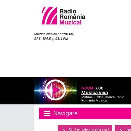
Muzică clasică pentru toţi
97.6, 104.8 şi 95.4 FM
ACUM:
7.00
Musica viva
Matinalul altfel marca Radio
România Muzical
Navigare
Ştiri muzicale din ţară
Îna