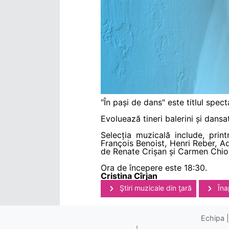
"În pași de dans" este titlul spe
Evoluează tineri balerini și dansa
Selecția muzicală include, pri
Franҫois Benoist, Henri Reber, A
de Renate Crișan și Carmen Chio
Ora de începere este 18:30.
Cristina Cîrjan
Ştiri muzicale din ţară
Îna
Echipa