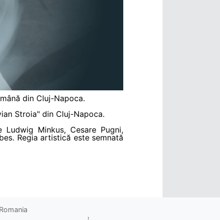
 Română din Cluj-Napoca.
vian Stroia" din Cluj-Napoca.
de Ludwig Minkus, Cesare Pugni,
bes. Regia artistică este semnată
o Romania