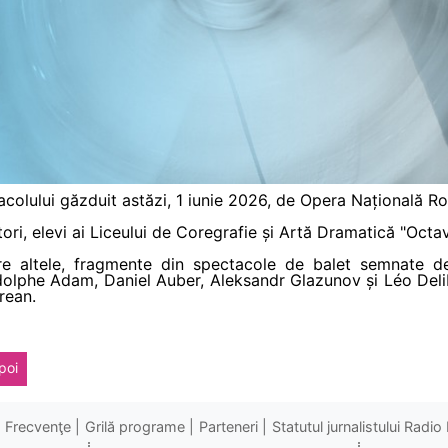
ctacolului găzduit astăzi, 1 iunie 2026, de Opera Națională
tori, elevi ai Liceului de Coregrafie și Artă Dramatică "Octa
ntre altele, fragmente din spectacole de balet semnate 
dolphe Adam, Daniel Auber, Aleksandr Glazunov și Léo Deli
rean.
poi
Frecvenţe
Grilă programe
Parteneri
Statutul jurnalistului Radi