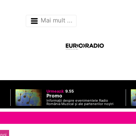
Mai mult ...
Urmează:
9.55
Promo
Informaţii despre evenimentele Radio
România Muzical şi ale partenerilor noştri
poi