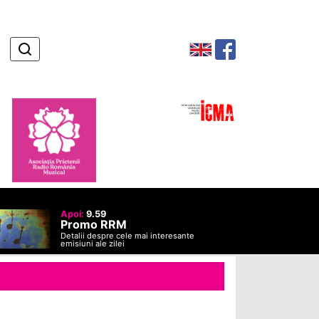
Apoi:
9.59
Promo RRM
Detalii despre cele mai interesante
emisiuni ale zilei