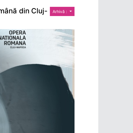
mână din Cluj-
Arhivă :