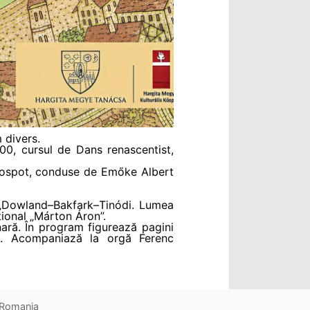
 divers.
.00, cursul de Dans renascentist,
Etnospot, conduse de Emőke Albert
a „Dowland–Bakfark–Tinódi. Lumea
țional „Márton Áron”.
ară. În program figurează pagini
. Acompaniază la orgă Ferenc
o Romania