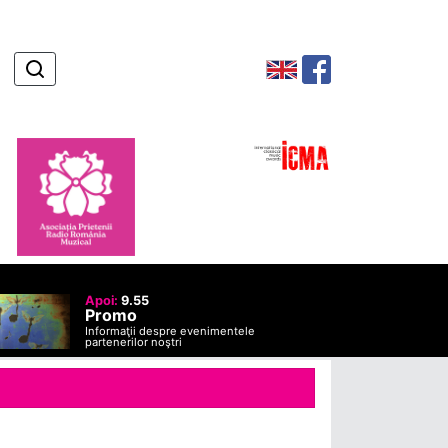
Apoi:
9.55
Promo
Informaţii despre evenimentele
partenerilor noştri