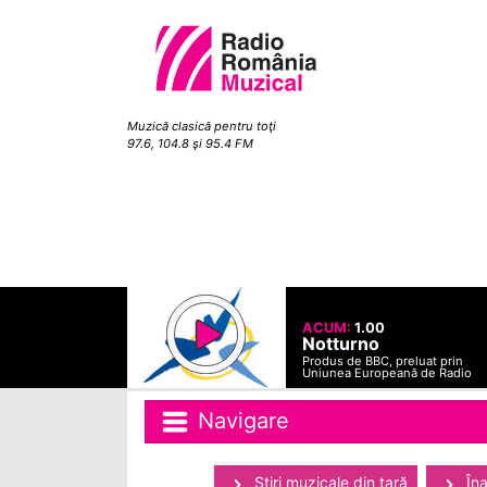
Muzică clasică pentru toţi
97.6, 104.8 şi 95.4 FM
ACUM:
1.00
Notturno
Produs de BBC, preluat prin
Uniunea Europeană de Radio
Navigare
Ştiri muzicale din ţară
Îna