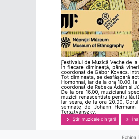
Festivalul de Muzică Veche de la 
În fiecare dimineață, până viner
coordonat de Gábor Kovács. Intra
Tot dimineața, se desfășoară act
Homonnai, iar de la ora 10.00, la 
coordonat de Rebeka Ádám și Jú
De la ora 16.00, muzicianul spe
muzicii renascentiste pentru lăut
Iar seara, de la ora 20.00, Cor
semnate de Johann Hermann S
Tersztyánszky.
Ştiri muzicale din ţară
Îna
Echipa