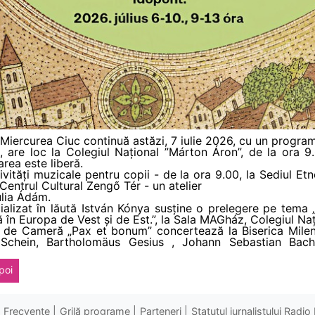
Miercurea Ciuc continuă astăzi, 7 iulie 2026, cu un program
i, are loc la Colegiul Național ”Márton Áron”, de la ora 9
rea este liberă.
ivități muzicale pentru copii - de la ora 9.00, la Sediul 
Centrul Cultural Zengő Tér - un atelier
lia Ádám.
cializat în lăută István Kónya susține o prelegere pe tem
ă în Europa de Vest și de Est.”, la Sala MAGház, Colegiul Na
ul de Cameră „Pax et bonum” concertează la Biserica Milen
chein, Bartholomäus Gesius , Johann Sebastian Bach
poi
Frecvenţe
Grilă programe
Parteneri
Statutul jurnalistului Radi