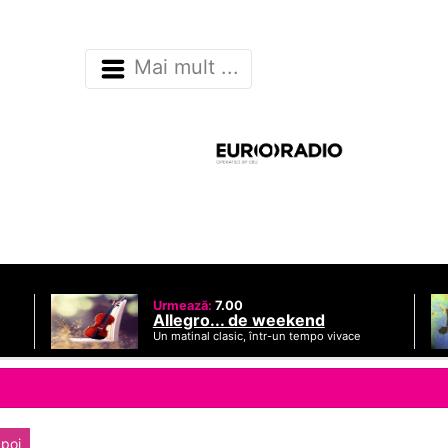
Mai mult ...
Urmează:
7.00
Allegro... de weekend
Un matinal clasic, într-un tempo vivace
poi