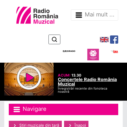
Mai mult ...
ACUM:
13.30
Concertele Radio România
Muzical
Înregistrări recente din fonoteca
noastră
Navigare
Ştiri muzicale din ţară
Înapoi