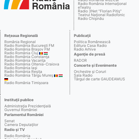
Radio România Internaţional
eTeatru
Radio 3Net "Florian Pitiş"
Teatrul Naţional Radiofonic
Radio Chişinău
Reţeaua Regională
Publicaţii
România Regional
Politica Românească
Radio România Bucureşti FM
Editura Casa Radio
Radio România Braşov FM
Radio Arhive
Radio România Cluj
Agenţie de presă
Radio România Constanţa
Radio România Vacanţa
RADOR
Radio România Oltenia-Craiova
Concerte şi Evenimente
Radio România Iaşi
Radio România Reşiţa
Orchestre şi Coruri
Radio România Târgu Mureş
Sala Radio
Târgul de carte GAUDEAMUS
Radio România Timişoara
Instituţii publice
Administraţia Prezidenţială
Guvernul României
Parlamentul României
Senat
Camera Deputaţilor
Radio şi TV
Radio România