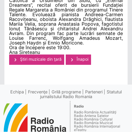
Catolică a Ursulinelor din Sibiu, cu „Eternal
Dreamers”, recital oferit de bursierii Fundației
Regale Margareta a României din programul Tinere
Talente. Evoluează pianista Andreea-Carmen
Racovițeanu, oboista Alexandra Drăghici, flautista
Mariia Velia, soprana Anastasia Popova, fagotistul
Ionuț Tănăsescu și chitaristul Andrei Alexandru
Avram. Din program fac parte lucrări semnate de
Louise Farrenc, Wolfgang Amadeus Mozart,
Joseph Haydn și Ennio Moricone.
Ora de începere este 19:00.
Ana Sireteanu
Ştiri muzicale din ţară
Înapoi
Echipa
Frecvenţe
Grilă programe
Parteneri
Statutul
jurnalistului Radio Romania
Radio
Radio România Actualităţi
Radio Antena Satelor
Radio România Cultural
Radio România Muzical
Radio România Internaţional
eTeatru