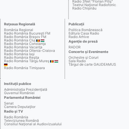
Radio 3Net "Florian Pitiş"
Teatrul Naţional Radiofonic
Radio Chişinău
Reţeaua Regională
Publicaţii
România Regional
Politica Românească
Radio România Bucureşti FM
Editura Casa Radio
Radio România Braşov FM
Radio Arhive
Radio România Cluj
Agenţie de presă
Radio România Constanţa
Radio România Vacanţa
RADOR
Radio România Oltenia-Craiova
Concerte şi Evenimente
Radio România Iaşi
Radio România Reşiţa
Orchestre şi Coruri
Radio România Târgu Mureş
Sala Radio
Târgul de carte GAUDEAMUS
Radio România Timişoara
Instituţii publice
Administraţia Prezidenţială
Guvernul României
Parlamentul României
Senat
Camera Deputaţilor
Radio şi TV
Radio România
Televiziunea Română
Consiliul Naţional al Audiovizualului