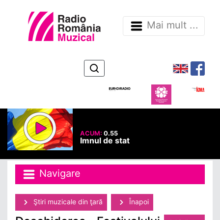
Mai mult ...
ACUM:
0.55
Imnul de stat
Navigare
Ştiri muzicale din ţară
Înapoi