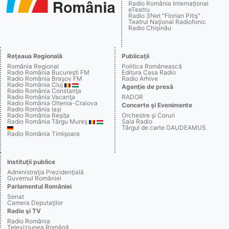
Radio România Internaţional
eTeatru
Radio 3Net "Florian Pitiş"
Teatrul Naţional Radiofonic
Radio Chişinău
Reţeaua Regională
Publicaţii
România Regional
Politica Românească
Radio România Bucureşti FM
Editura Casa Radio
Radio România Braşov FM
Radio Arhive
Radio România Cluj
Agenţie de presă
Radio România Constanţa
Radio România Vacanţa
RADOR
Radio România Oltenia-Craiova
Concerte şi Evenimente
Radio România Iaşi
Radio România Reşiţa
Orchestre şi Coruri
Radio România Târgu Mureş
Sala Radio
Târgul de carte GAUDEAMUS
Radio România Timişoara
Instituţii publice
Administraţia Prezidenţială
Guvernul României
Parlamentul României
Senat
Camera Deputaţilor
Radio şi TV
Radio România
Televiziunea Română