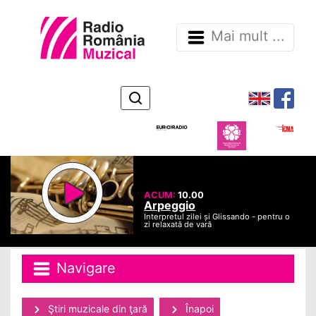
Mai mult ...
ACUM:
10.00
Arpeggio
Interpretul zilei și Glissando - pentru o
zi relaxată de vară
Navigare
Ştiri muzicale din ţară
Înapoi