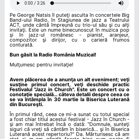
Pe George Natsis îl puteţi asculta în concertele Big
Band-ului Radio, în Stagiunea de jazz a Teatrului
ACT, unde cântă împreună cu trio-ul său şi cu alţi
invitaţi. Este un nume binecunoscut în muzica pop
şi în jazz-ul românesc - pianist, aranjeur,
compozitor şi dirijor, cu o carieră frumos
conturată.
Bun găsit la Radio România Muzical!
Mulţumesc pentru invitaţie!
Avem plăcerea de a anunţa un alt eveniment; veţi
susţine primul concert, veţi deschide practic
Festivalul "Jazz in Church". Este un concert cu o
conotaţie specială… câteva detalii despre ceea ce
se va întâmpla în 30 martie la Biserica Luterană
din Bucureşti.
În primul rând, ceea ce mi-a sunat cu totul special
a fost chiar titlul acestui festival - Jazz în Church -
şi am mai întrebat încă o dată: "Domnule, sunteţi
siguri că vreţi să cântăm în biserică… şi în Biserica
Luterană acest repertoriu?" Da. Mărturisesc că am