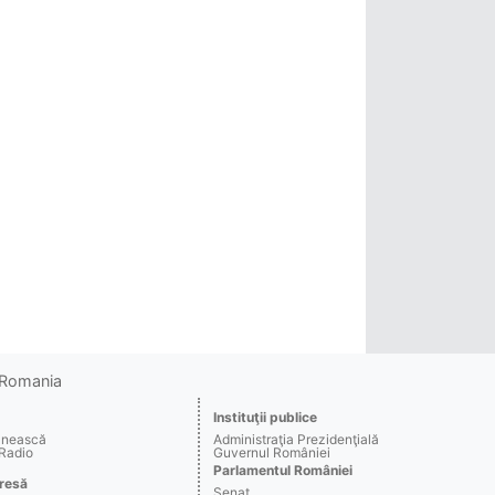
o Romania
Instituţii publice
ânească
Administraţia Prezidenţială
 Radio
Guvernul României
Parlamentul României
resă
Senat