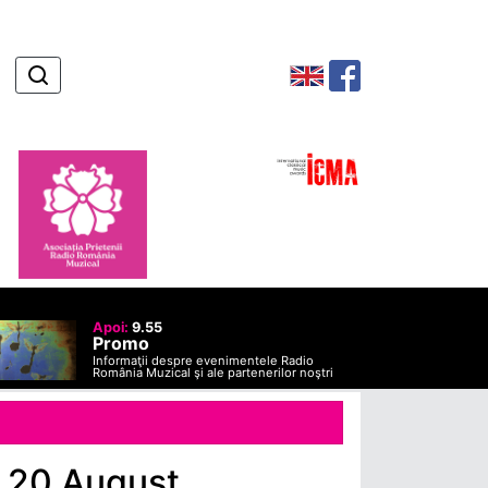
Apoi:
9.55
Promo
Informaţii despre evenimentele Radio
România Muzical şi ale partenerilor noştri
- 20 August