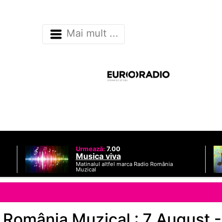
Mai mult ...
Urmează:
7.00
Musica viva
Matinalul altfel marca Radio România
Muzical
 România Muzical : 7 August 