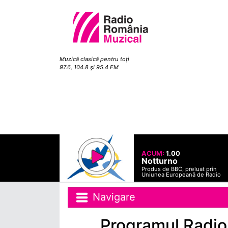
Muzică clasică pentru toţi
97.6, 104.8 şi 95.4 FM
ACUM:
1.00
Notturno
Produs de BBC, preluat prin
Uniunea Europeană de Radio
Navigare
Programul Radio