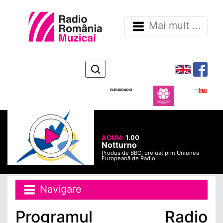
Mai mult ...
ACUM:
1.00
Notturno
Produs de BBC, preluat prin Uniunea
Europeană de Radio
Navigare
Programul Radio