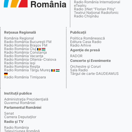
Radio România Internaţional
eTeatru
Radio 3Net "Florian Pitiş"
Teatrul Naţional Radiofonic
Radio Chişinău
Reţeaua Regională
Publicaţii
România Regional
Politica Românească
Radio România Bucureşti FM
Editura Casa Radio
Radio România Braşov FM
Radio Arhive
Radio România Cluj
Agenţie de presă
Radio România Constanţa
Radio România Vacanţa
RADOR
Radio România Oltenia-Craiova
Concerte şi Evenimente
Radio România Iaşi
Radio România Reşiţa
Orchestre şi Coruri
Radio România Târgu Mureş
Sala Radio
Târgul de carte GAUDEAMUS
Radio România Timişoara
Instituţii publice
Administraţia Prezidenţială
Guvernul României
Parlamentul României
Senat
Camera Deputaţilor
Radio şi TV
Radio România
Televiziunea Română