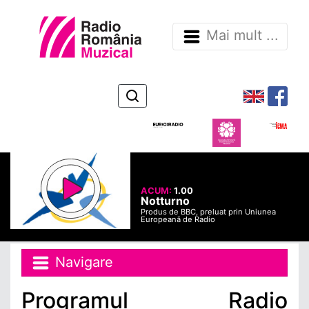
Mai mult ...
ACUM:
1.00
Notturno
Produs de BBC, preluat prin Uniunea
Europeană de Radio
Navigare
Programul Radio