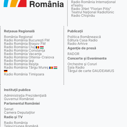
Radio România Internaţional
eTeatru
Radio 3Net "Florian Pitiş"
Teatrul Naţional Radiofonic
Radio Chişinău
Reţeaua Regională
Publicaţii
România Regional
Politica Românească
Radio România Bucureşti FM
Editura Casa Radio
Radio România Braşov FM
Radio Arhive
Radio România Cluj
Agenţie de presă
Radio România Constanţa
Radio România Vacanţa
RADOR
Radio România Oltenia-Craiova
Concerte şi Evenimente
Radio România Iaşi
Radio România Reşiţa
Orchestre şi Coruri
Radio România Târgu Mureş
Sala Radio
Târgul de carte GAUDEAMUS
Radio România Timişoara
Instituţii publice
Administraţia Prezidenţială
Guvernul României
Parlamentul României
Senat
Camera Deputaţilor
Radio şi TV
Radio România
Televiziunea Română