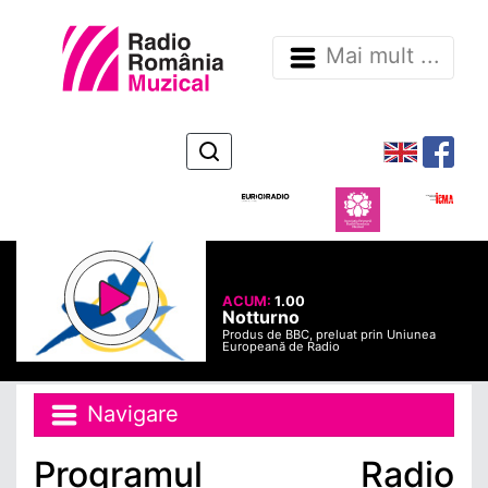
Mai mult ...
ACUM:
1.00
Notturno
Produs de BBC, preluat prin Uniunea
Europeană de Radio
Navigare
Programul Radio