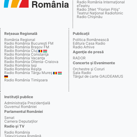
Radio România Internaţional
eTeatru
Radio 3Net "Florian Pitiş"
Teatrul Naţional Radiofonic
Radio Chişinău
Reţeaua Regională
Publicaţii
România Regional
Politica Românească
Radio România Bucureşti FM
Editura Casa Radio
Radio România Braşov FM
Radio Arhive
Radio România Cluj
Agenţie de presă
Radio România Constanţa
Radio România Vacanţa
RADOR
Radio România Oltenia-Craiova
Concerte şi Evenimente
Radio România Iaşi
Radio România Reşiţa
Orchestre şi Coruri
Radio România Târgu Mureş
Sala Radio
Târgul de carte GAUDEAMUS
Radio România Timişoara
Instituţii publice
Administraţia Prezidenţială
Guvernul României
Parlamentul României
Senat
Camera Deputaţilor
Radio şi TV
Radio România
Televiziunea Română