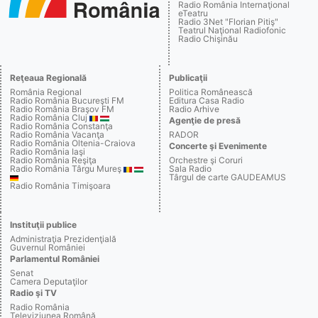
Radio România Internaţional
eTeatru
Radio 3Net "Florian Pitiş"
Teatrul Naţional Radiofonic
Radio Chişinău
Reţeaua Regională
Publicaţii
România Regional
Politica Românească
Radio România Bucureşti FM
Editura Casa Radio
Radio România Braşov FM
Radio Arhive
Radio România Cluj
Agenţie de presă
Radio România Constanţa
Radio România Vacanţa
RADOR
Radio România Oltenia-Craiova
Concerte şi Evenimente
Radio România Iaşi
Radio România Reşiţa
Orchestre şi Coruri
Radio România Târgu Mureş
Sala Radio
Târgul de carte GAUDEAMUS
Radio România Timişoara
Instituţii publice
Administraţia Prezidenţială
Guvernul României
Parlamentul României
Senat
Camera Deputaţilor
Radio şi TV
Radio România
Televiziunea Română