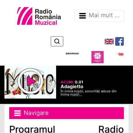
Mai mult ...
ACUM:
0.01
Adagietto
În inima nopţii, sonorităţi aduse din
inima nopţii...
Navigare
Programul Radio