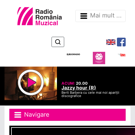
Mai mult ...
ACUM:
20.00
Jazzy hour (R)
Berti Barbera cu cele mai noi apariții
discografice
Navigare