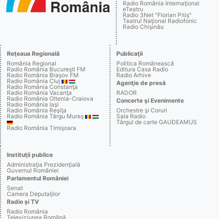
Radio România Internaţional
eTeatru
Radio 3Net "Florian Pitiş"
Teatrul Naţional Radiofonic
Radio Chişinău
Reţeaua Regională
Publicaţii
România Regional
Politica Românească
Radio România Bucureşti FM
Editura Casa Radio
Radio România Braşov FM
Radio Arhive
Radio România Cluj
Agenţie de presă
Radio România Constanţa
Radio România Vacanţa
RADOR
Radio România Oltenia-Craiova
Concerte şi Evenimente
Radio România Iaşi
Radio România Reşiţa
Orchestre şi Coruri
Radio România Târgu Mureş
Sala Radio
Târgul de carte GAUDEAMUS
Radio România Timişoara
Instituţii publice
Administraţia Prezidenţială
Guvernul României
Parlamentul României
Senat
Camera Deputaţilor
Radio şi TV
Radio România
Televiziunea Română